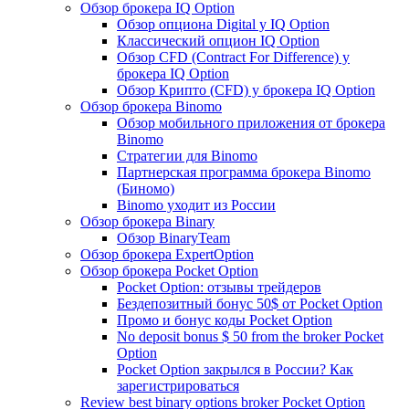
Обзор брокера IQ Option
Обзор опциона Digital у IQ Option
Классический опцион IQ Option
Обзор CFD (Contract For Difference) у
брокера IQ Option
Обзор Крипто (CFD) у брокера IQ Option
Обзор брокера Binomo
Обзор мобильного приложения от брокера
Binomo
Стратегии для Binomo
Партнерская программа брокера Binomo
(Биномо)
Binomo уходит из России
Обзор брокера Binary
Обзор BinaryTeam
Обзор брокера ExpertOption
Обзор брокера Pocket Option
Pocket Option: отзывы трейдеров
Бездепозитный бонус 50$ от Pocket Option
Промо и бонус коды Pocket Option
No deposit bonus $ 50 from the broker Pocket
Option
Pocket Option закрылся в России? Как
зарегистрироваться
Review best binary options broker Pocket Option