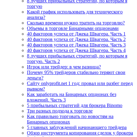
8 лучших прибыльных стратегий, по которым я
торгую
Какой график использовать для технического
анализа?
Сколько времени нужно тратить на торговлю?
Объемы в торговле Бинарными опционами
40 факторов успеха от Джека Швагера. Часть 1
40 факторов успеха от Джека Швагера. Часть 2
40 факторов успеха от Джека Швагера. Часть 3
40 факторов успеха от Джека Швагера. Часть 4
8 лучших прибыльных стратегий, по которым я
торгую. Часть 2
Игрок или трейдер: в чем разница?
Почему 95% трейдеров стабильно теряют свои
деньги?
Сайту onlyprofit.net 1 год: провал или разбег перед
рывком?
Как заработать на Бинарных опционах без
вложений. Часть 3
5 прибыльных стратегий для брокера Binomo
Три разных подхода к торговле
Как правильно торговать по новостям на
Бинарных опционах
5 главных заблуждений начинающего трейдера
Обзор инструмента копирования сделок у брокера