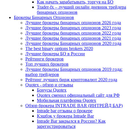
Как начать зарабатывать, торгуя на БО
Trader-fx – лучший онлайн дневник трейдера
бинарных опционов
Брокеры Бинарных Опционов
Лучшие брокеры бинарных опционов 2026 года
Лучшие брокеры бинарных опционов 2023 года
Лучшие брокеры бинарных опционов 2022 года
Лучшие брокеры бинарных опционов 2021 года
Лучшие брокеры Бинарных опционов 2020 года
The best binary options brokers 2020
Лучшие брокеры БО в России
Рейтинги брокеров
Топ лучших брокеров
Лучшие брокеры Бинарных опционов 2019 года:
выбор трейдеров
Рейтинг лучших бирж криптовалют 2020 года
Quotex - обзор и отзывы
Бонусы Quotex
Quotex сменил официальный сайт для РФ
Мобильная платформа Quotex
Обзор брокера INTRADE BAR (ИНТРЕЙД БАР)
Intrade bar отзывы о брокере
Кэшбэк у брокера Intrade Bar
Intrade Bar закрылся в России? Как
зарегистрироваться