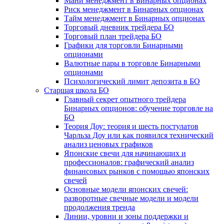
Мани менеджмент в Бинарных опционах
Риск менеджмент в Бинарных опционах
Тайм менеджмент в Бинарных опционах
Торговый дневник трейдера БО
Торговый план трейдера БО
Графики для торговли Бинарными
опционами
Валютные пары в торговле Бинарными
опционами
Психологический лимит депозита в БО
Старшая школа БО
Главный секрет опытного трейдера
Бинарных опционов: обучение торговле на
БО
Теория Доу: теория и шесть постулатов
Чарльза Доу или как появился технический
анализ ценовых графиков
Японские свечи для начинающих и
профессионалов: графический анализ
финансовых рынков с помощью японских
свечей
Основные модели японских свечей:
разворотные свечные модели и модели
продолжения тренда
Линии, уровни и зоны поддержки и