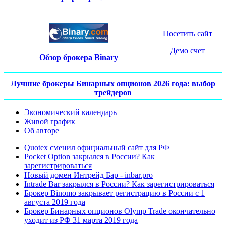
Посетить сайт
Демо счет
Обзор брокера Binary
Лучшие брокеры Бинарных опционов 2026 года: выбор
трейдеров
Экономический календарь
Живой график
Об авторе
Quotex сменил официальный сайт для РФ
Pocket Option закрылся в России? Как
зарегистрироваться
Новый домен Интрейд Бар - inbar.pro
Intrade Bar закрылся в России? Как зарегистрироваться
Брокер Binomo закрывает регистрацию в России с 1
августа 2019 года
Брокер Бинарных опционов Olymp Trade окончательно
уходит из РФ 31 марта 2019 года