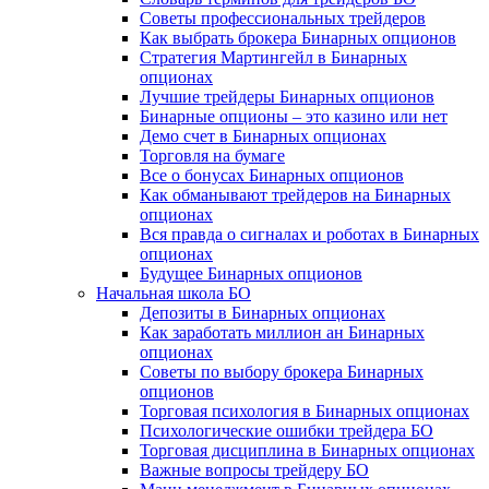
Советы профессиональных трейдеров
Как выбрать брокера Бинарных опционов
Стратегия Мартингейл в Бинарных
опционах
Лучшие трейдеры Бинарных опционов
Бинарные опционы – это казино или нет
Демо счет в Бинарных опционах
Торговля на бумаге
Все о бонусах Бинарных опционов
Как обманывают трейдеров на Бинарных
опционах
Вся правда о сигналах и роботах в Бинарных
опционах
Будущее Бинарных опционов
Начальная школа БО
Депозиты в Бинарных опционах
Как заработать миллион ан Бинарных
опционах
Советы по выбору брокера Бинарных
опционов
Торговая психология в Бинарных опционах
Психологические ошибки трейдера БО
Торговая дисциплина в Бинарных опционах
Важные вопросы трейдеру БО