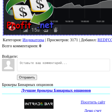
Категория
:
Индикаторы
|
Просмотров
:
3171
|
Добавил
:
REDFO
Всего комментариев
:
0
Войдите:
Отправить
Брокеры Бинарных опционов
Лучшие брокеры Бинарных опционов
Посетить сайт
Демо счет