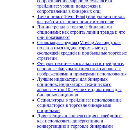
сопротивления (support & resistance) в
трейдинге: уровни поддержки и
сопротивления в бинарных опц
Точки пивот (Pivot Point) или уровни пивот:
как работать с пивот поинт в торговле
Линии тренда в торговле бинарными
опционами: как строить линии тренда и что
они показывают
Скользящая средняя (Moving Average): как
пользоваться индикатором – метод
скользящей средней и прибыльные торговые
стратегии
Фигуры технического анализа в трейдинге:
основные фигуры технического анализа с
изображениями и примерами использования
Лучшие индикаторы для бинарных
опционов: индикаторы технического
анализа + топ 10 лучших индикаторов для
бинарных опционов
Осцилляторы в трейдинге: использование
осцилляторов в торговле бинарными
опционами
Дивергенция и конвергенция в трейдинге:
как использовать дивергенцию и
конвергенцию в торговле бинарными