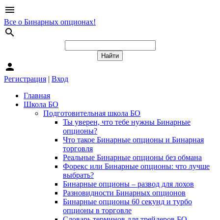
menu
Все о Бинарных опционах!
search
person
Регистрация
|
Вход
Главная
Школа БО
Подготовительная школа БО
Ты уверен, что тебе нужны Бинарные
опционы?
Что такое Бинарные опционы и Бинарная
торговля
Реальные Бинарные опционы без обмана
Форекс или Бинарные опционы: что лучше
выбрать?
Бинарные опционы – развод для лохов
Разновидности Бинарных опционов
Бинарные опционы 60 секунд и турбо
опционы в торговле
Словарь терминов для трейдеров БО