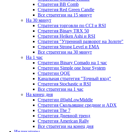
Стратегия ВВ Comb
Стратегия Red Green Candle
Все стратегии на 15 минут
На 30 минут
Стратегия торговли по CCI и RSI
Стратегия Binary TRX 50
Стратегия Heiken Ashi и RSI
Стратегия "Утренний разворот на Золоте"
Стратегия Strong Level и EMA
Все стратегии на 30 минут
На 1 час
Стратегии Binary Comado на 1 час
Стратегии Simple one hour System
Стратегии QQE
Канальная стратегия "Точный вход"
Стратегия Stochastic и RSI
Все стратегии на 1 час
На конец дня
Стратегии iHighLowMiddle
Стратегия Скользящие средние и ADX
Стратегия The 7
Стратегия Дневной тренд
Стратегия American Rally
Все стратегии на конец дня
Индикаторы