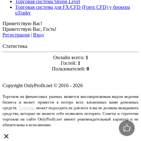
Торговая система Strong Level
Торговая система для FX/CFD (Forex CFD) у брокера
uTrader
Приветствую Вас
!
Приветствую Вас
,
Гость
!
Регистрация
|
Вход
Статистика
Онлайн всего:
1
Гостей:
1
Пользователей:
0
Copyright OnlyProfit.net © 2016 - 2026
Торговля на финансовых рынках является высокорисковым видом ведения
бизнеса и может привести к потере всех вложенных вами денежных
средств.
Трейдинг
может подходить не для всех и вы не должны вкладывать
средства, которые не можете себе позволить потерять. Советы и стратегии
торговли на сайте OnlyProfit.net имеют рекомендательный характер и не
обязательны к исполнению.
close