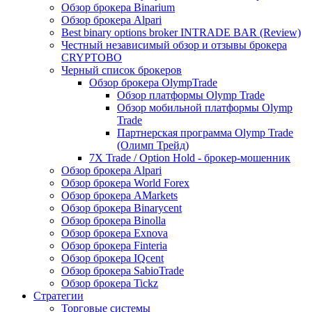
Обзор брокера Binarium
Обзор брокера Alpari
Best binary options broker INTRADE BAR (Review)
Честный независимый обзор и отзывы брокера
CRYPTOBO
Черный список брокеров
Обзор брокера OlympTrade
Обзор платформы Olymp Trade
Обзор мобильной платформы Olymp
Trade
Партнерская программа Olymp Trade
(Олимп Трейд)
7X Trade / Option Hold - брокер-мошенник
Обзор брокера Alpari
Обзор брокера World Forex
Обзор брокера AMarkets
Обзор брокера Binarycent
Обзор брокера Binolla
Обзор брокера Exnova
Обзор брокера Finteria
Обзор брокера IQcent
Обзор брокера SabioTrade
Обзор брокера Tickz
Стратегии
Торговые системы