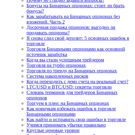
Почему не стыдно задавать вопросы?
Бонусы на Бинарных опционах: стоит ли брать
бонусы?
Как зарабатывать на Бинарных опционах без
вложений. Часть 2
Досрочная продажа опционов: выгодно ли
продавать опционы?
Я снова слил свой депозит: 5 основных ошибок в
торговле
Торговля Бинарными опционами как основной
источник заработка
Когда вы стали успешным трейдером
Торговля на турбо опционах
Торговля по тренду на Бинарных опционах
Система накопленных рисков
Когда переходить с демо счета на реальный счет?
LTC/USD и BTC/USD: секреты торговли
Словарь терминов для трейдеров Бинарных
опционов
Торгуем в плюс на Бинарных опционах
Как новичкам избежать ошибок в торговле
Бинарными опционами
Как найти и исправить свои ошибки в торговле
Учимся принимать убытки правильно
Круглые ценовые уровни