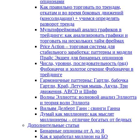
опционами
Как правильно торговать по трендам,
откатам и во время боковых движений
(консолидации) + учимся определять
разворот тренда
Мультифреймовый анализ графиков в
трейдинге: как анализировать графики и
торговать на нескольких тайм фреймах
Price Action – торговая система для
стабильного заработка: паттерны и модели
Прайс Экшен для бинарных опционов
Числа, уровни, последовательность (ряд)
Фибоначчи и золотое сечение Фибоначчи в
трейдинге
Гармоничные паттерны: Гартли, бабочка
Гартли, Краб, Летучая мышь, Акула, Три
движения, ABCD и Шифр
Волны Эллиотта: волновой анализ Эллиотта
и теория волн Эллиота
Вильям Делберт Ганн : свинги Ганна
Думай как миллионер: как мыслят
миллионеры – отличие богатых от бедных
Дополнительные статьи
Бинарные опционы от А до Я
Как я заработал миллион на БО