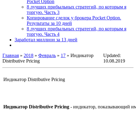
Pocket Option
8 лучших прибыльных стратегий, по которым я
торгую. Часть 3
Копирование сделок у брокера Pocket Option.
Результаты за 10 дней
8 лучших прибыльных стратегий, по которым я
торгую. Часть 4
Заработал миллион за 13 дней
Главная
»
2018
»
Февраль
»
17
» Индикатор
Updated:
Distributive Pricing
10.08.2019
Индикатор Distributive Pricing
Индикатор Distributive Pricing
- индикатор, показывающий им