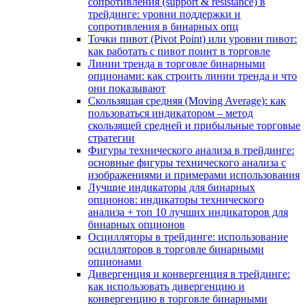
сопротивления (support & resistance) в
трейдинге: уровни поддержки и
сопротивления в бинарных опц
Точки пивот (Pivot Point) или уровни пивот:
как работать с пивот поинт в торговле
Линии тренда в торговле бинарными
опционами: как строить линии тренда и что
они показывают
Скользящая средняя (Moving Average): как
пользоваться индикатором – метод
скользящей средней и прибыльные торговые
стратегии
Фигуры технического анализа в трейдинге:
основные фигуры технического анализа с
изображениями и примерами использования
Лучшие индикаторы для бинарных
опционов: индикаторы технического
анализа + топ 10 лучших индикаторов для
бинарных опционов
Осцилляторы в трейдинге: использование
осцилляторов в торговле бинарными
опционами
Дивергенция и конвергенция в трейдинге:
как использовать дивергенцию и
конвергенцию в торговле бинарными