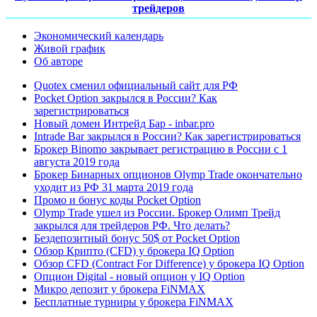
трейдеров
Экономический календарь
Живой график
Об авторе
Quotex сменил официальный сайт для РФ
Pocket Option закрылся в России? Как
зарегистрироваться
Новый домен Интрейд Бар - inbar.pro
Intrade Bar закрылся в России? Как зарегистрироваться
Брокер Binomo закрывает регистрацию в России с 1
августа 2019 года
Брокер Бинарных опционов Olymp Trade окончательно
уходит из РФ 31 марта 2019 года
Промо и бонус коды Pocket Option
Olymp Trade ушел из России. Брокер Олимп Трейд
закрылся для трейдеров РФ. Что делать?
Бездепозитный бонус 50$ от Pocket Option
Обзор Крипто (CFD) у брокера IQ Option
Обзор CFD (Contract For Difference) у брокера IQ Option
Опцион Digital - новый опцион у IQ Option
Микро депозит у брокера FiNMAX
Бесплатные турниры у брокера FiNMAX