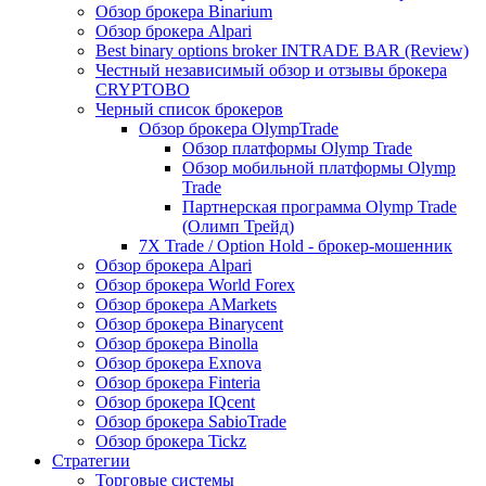
Обзор брокера Binarium
Обзор брокера Alpari
Best binary options broker INTRADE BAR (Review)
Честный независимый обзор и отзывы брокера
CRYPTOBO
Черный список брокеров
Обзор брокера OlympTrade
Обзор платформы Olymp Trade
Обзор мобильной платформы Olymp
Trade
Партнерская программа Olymp Trade
(Олимп Трейд)
7X Trade / Option Hold - брокер-мошенник
Обзор брокера Alpari
Обзор брокера World Forex
Обзор брокера AMarkets
Обзор брокера Binarycent
Обзор брокера Binolla
Обзор брокера Exnova
Обзор брокера Finteria
Обзор брокера IQcent
Обзор брокера SabioTrade
Обзор брокера Tickz
Стратегии
Торговые системы