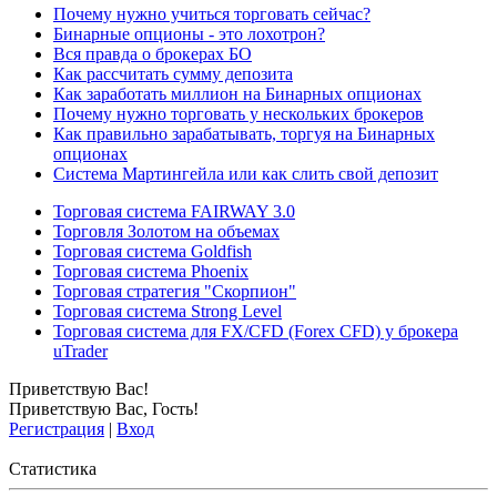
Почему нужно учиться торговать сейчас?
Бинарные опционы - это лохотрон?
Вся правда о брокерах БО
Как рассчитать сумму депозита
Как заработать миллион на Бинарных опционах
Почему нужно торговать у нескольких брокеров
Как правильно зарабатывать, торгуя на Бинарных
опционах
Система Мартингейла или как слить свой депозит
Торговая система FAIRWAY 3.0
Торговля Золотом на объемах
Торговая система Goldfish
Торговая система Phoenix
Торговая стратегия "Скорпион"
Торговая система Strong Level
Торговая система для FX/CFD (Forex CFD) у брокера
uTrader
Приветствую Вас
!
Приветствую Вас
,
Гость
!
Регистрация
|
Вход
Статистика