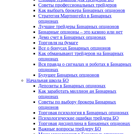
Советы профессиональных трейдеров
Как выбрать брокера Бинарных опционов
Стратегия Мартингейл в Бинарных
опционах
Лучшие трейдеры Бинарных опционов
Бинарные опционы – это казино или нет
Демо счет в Бинарных опционах
Торговля на бумаге
Все о бонусах Бинарных опционов
Как обманывают трейдеров на Бинарных
опционах
Вся правда о сигналах и роботах в Бинарных
опционах
Будущее Бинарных опционов
Начальная школа БО
Депозиты в Бинарных опционах
Как заработать миллион ан Бинарных
опционах
Советы по выбору брокера Бинарных
опционов
Торговая психология в Бинарных опционах
Психологические ошибки трейдера БО
Торговая дисциплина в Бинарных опционах
Важные вопросы трейдеру БО