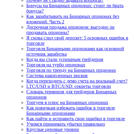
Почему не стыдно задавать вопросы?
Бонусы на Бинарных опционах: стоит ли брать
бонусы?
Как зарабатывать на Бинарных опционах без
вложений. Часть 2
Досрочная продажа опционов: выгодно ли
продавать опционы?
Я снова слил свой депозит: 5 основных ошибок в
торговле
Торговля Бинарными опционами как основной
источник заработка
Когда вы стали успешным трейдером
Торговля на турбо опционах
Торговля по тренду на Бинарных опционах
Система накопленных рисков
Когда переходить с демо счета на реальный счет?
LTC/USD и BTC/USD: секреты торговли
Словарь терминов для трейдеров Бинарных
опционов
Торгуем в плюс на Бинарных опционах
Как новичкам избежать ошибок в торговле
Бинарными опционами
Как найти и исправить свои ошибки в торговле
Учимся принимать убытки правильно
Круглые ценовые уровни