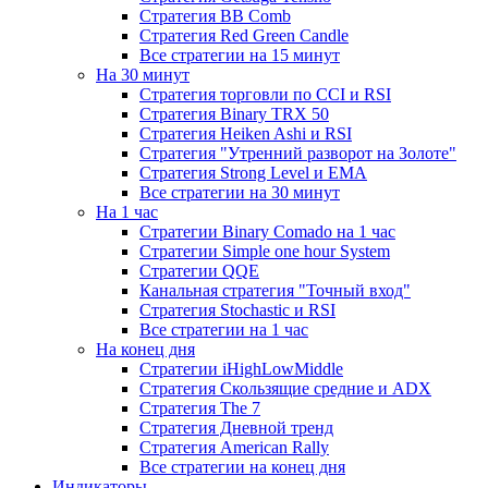
Стратегия ВВ Comb
Стратегия Red Green Candle
Все стратегии на 15 минут
На 30 минут
Стратегия торговли по CCI и RSI
Стратегия Binary TRX 50
Стратегия Heiken Ashi и RSI
Стратегия "Утренний разворот на Золоте"
Стратегия Strong Level и EMA
Все стратегии на 30 минут
На 1 час
Стратегии Binary Comado на 1 час
Стратегии Simple one hour System
Стратегии QQE
Канальная стратегия "Точный вход"
Стратегия Stochastic и RSI
Все стратегии на 1 час
На конец дня
Стратегии iHighLowMiddle
Стратегия Скользящие средние и ADX
Стратегия The 7
Стратегия Дневной тренд
Стратегия American Rally
Все стратегии на конец дня
Индикаторы