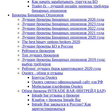
Как начать зарабатывать, торгуя на БО
Trader-fx – лучший онлайн дневник трейдера
бинарных опционов
Брокеры Бинарных Опционов
Лучшие брокеры бинарных опционов 2026 года
Лучшие брокеры бинарных опционов 2023 года
Лучшие брокеры бинарных опционов 2022 года
Лучшие брокеры бинарных опционов 2021 года
Лучшие брокеры Бинарных опционов 2020 года
The best binary options brokers 2020
Лучшие брокеры БО в России
Рейтинги брокеров
Топ лучших брокеров
Лучшие брокеры Бинарных опционов 2019 года:
выбор трейдеров
Рейтинг лучших бирж криптовалют 2020 года
Quotex - обзор и отзывы
Бонусы Quotex
Quotex сменил официальный сайт для РФ
Мобильная платформа Quotex
Обзор брокера INTRADE BAR (ИНТРЕЙД БАР)
Intrade bar отзывы о брокере
Кэшбэк у брокера Intrade Bar
Intrade Bar закрылся в России? Как
зарегистрироваться