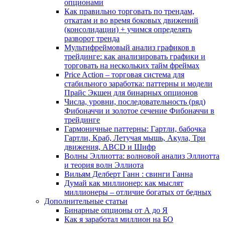
опционами
Как правильно торговать по трендам,
откатам и во время боковых движений
(консолидации) + учимся определять
разворот тренда
Мультифреймовый анализ графиков в
трейдинге: как анализировать графики и
торговать на нескольких тайм фреймах
Price Action – торговая система для
стабильного заработка: паттерны и модели
Прайс Экшен для бинарных опционов
Числа, уровни, последовательность (ряд)
Фибоначчи и золотое сечение Фибоначчи в
трейдинге
Гармоничные паттерны: Гартли, бабочка
Гартли, Краб, Летучая мышь, Акула, Три
движения, ABCD и Шифр
Волны Эллиотта: волновой анализ Эллиотта
и теория волн Эллиота
Вильям Делберт Ганн : свинги Ганна
Думай как миллионер: как мыслят
миллионеры – отличие богатых от бедных
Дополнительные статьи
Бинарные опционы от А до Я
Как я заработал миллион на БО