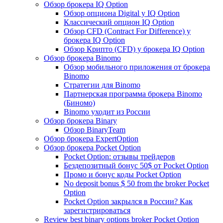
Обзор брокера IQ Option
Обзор опциона Digital у IQ Option
Классический опцион IQ Option
Обзор CFD (Contract For Difference) у
брокера IQ Option
Обзор Крипто (CFD) у брокера IQ Option
Обзор брокера Binomo
Обзор мобильного приложения от брокера
Binomo
Стратегии для Binomo
Партнерская программа брокера Binomo
(Биномо)
Binomo уходит из России
Обзор брокера Binary
Обзор BinaryTeam
Обзор брокера ExpertOption
Обзор брокера Pocket Option
Pocket Option: отзывы трейдеров
Бездепозитный бонус 50$ от Pocket Option
Промо и бонус коды Pocket Option
No deposit bonus $ 50 from the broker Pocket
Option
Pocket Option закрылся в России? Как
зарегистрироваться
Review best binary options broker Pocket Option