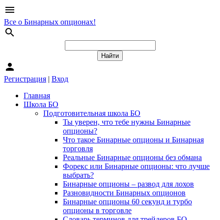
menu
Все о Бинарных опционах!
search
person
Регистрация
|
Вход
Главная
Школа БО
Подготовительная школа БО
Ты уверен, что тебе нужны Бинарные
опционы?
Что такое Бинарные опционы и Бинарная
торговля
Реальные Бинарные опционы без обмана
Форекс или Бинарные опционы: что лучше
выбрать?
Бинарные опционы – развод для лохов
Разновидности Бинарных опционов
Бинарные опционы 60 секунд и турбо
опционы в торговле
Словарь терминов для трейдеров БО