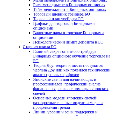
Мани менеджмент в Бинарных опционах
Риск менеджмент в Бинарных опционах
Тайм менеджмент в Бинарных опционах
Торговый дневник трейдера БО
Торговый план трейдера БО
Графики для торговли Бинарными
опционами
Валютные пары в торговле Бинарными
опционами
Психологический лимит депозита в БО
Старшая школа БО
Главный секрет опытного трейдера
Бинарных опционов: обучение торговле на
БО
Теория Доу: теория и шесть постулатов
Чарльза Доу или как появился технический
анализ ценовых графиков
Японские свечи для начинающих и
профессионалов: графический анализ
финансовых рынков с помощью японских
свечей
Основные модели японских свечей:
разворотные свечные модели и модели
продолжения тренда
Линии, уровни и зоны поддержки и