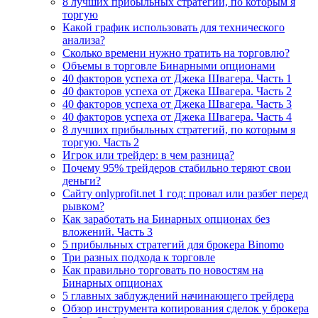
8 лучших прибыльных стратегий, по которым я
торгую
Какой график использовать для технического
анализа?
Сколько времени нужно тратить на торговлю?
Объемы в торговле Бинарными опционами
40 факторов успеха от Джека Швагера. Часть 1
40 факторов успеха от Джека Швагера. Часть 2
40 факторов успеха от Джека Швагера. Часть 3
40 факторов успеха от Джека Швагера. Часть 4
8 лучших прибыльных стратегий, по которым я
торгую. Часть 2
Игрок или трейдер: в чем разница?
Почему 95% трейдеров стабильно теряют свои
деньги?
Сайту onlyprofit.net 1 год: провал или разбег перед
рывком?
Как заработать на Бинарных опционах без
вложений. Часть 3
5 прибыльных стратегий для брокера Binomo
Три разных подхода к торговле
Как правильно торговать по новостям на
Бинарных опционах
5 главных заблуждений начинающего трейдера
Обзор инструмента копирования сделок у брокера