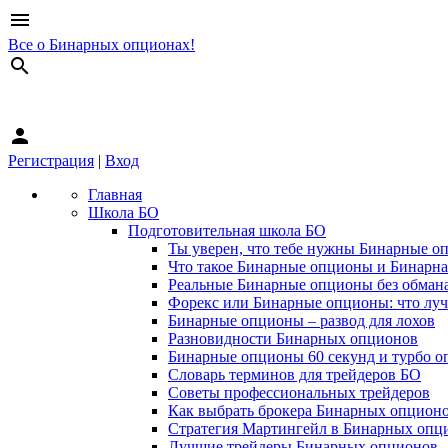
menu
Все о Бинарных опционах!
search
person
Регистрация
|
Вход
Главная
Школа БО
Подготовительная школа БО
Ты уверен, что тебе нужны Бинарные о
Что такое Бинарные опционы и Бинарна
Реальные Бинарные опционы без обман
Форекс или Бинарные опционы: что лу
Бинарные опционы – развод для лохов
Разновидности Бинарных опционов
Бинарные опционы 60 секунд и турбо о
Словарь терминов для трейдеров БО
Советы профессиональных трейдеров
Как выбрать брокера Бинарных опцион
Стратегия Мартингейл в Бинарных опц
Лучшие трейдеры Бинарных опционов