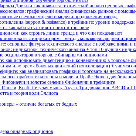
арных опционов: обучение торговле на БО
 Чарльза Доу или как появился технический анализ ценовых граф
ессионалов: графический анализ финансовых рынков с помощь
воротные свечные модели и модели продолжения тренда
отивления (support & resistance) в трейдинге: уровни поддержк
вот: как работать с пивот поинт в торговле
ционами: как строить линии тренда и что они показывают
как пользоваться индикатором – метод скользящей средней и при
нге: основные фигуры технического анализа с изображениями и
нов: индикаторы технического анализа + топ 10 лучших индик
ие осцилляторов в торговле бинарными опционами
ге: как использовать дивергенцию и конвергенцию в торговле 
ткатам и во время боковых движений (консолидации) + учимся оп
йдинге: как анализировать графики и торговать на нескольких
абильного заработка: паттерны и модели Прайс Экшен для бинарн
д) Фибоначчи и золотое сечение Фибоначчи в трейдинге
а Гартли, Краб, Летучая мышь, Акула, Три движения, ABCD и 
отта и теория волн Эллиота
ионеры – отличие богатых от бедных
ейдера бинарных опционов