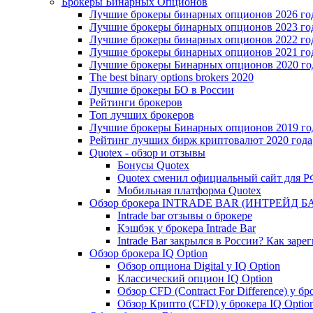
Брокеры Бинарных Опционов
Лучшие брокеры бинарных опционов 2026 го
Лучшие брокеры бинарных опционов 2023 го
Лучшие брокеры бинарных опционов 2022 го
Лучшие брокеры бинарных опционов 2021 го
Лучшие брокеры Бинарных опционов 2020 го
The best binary options brokers 2020
Лучшие брокеры БО в России
Рейтинги брокеров
Топ лучших брокеров
Лучшие брокеры Бинарных опционов 2019 год
Рейтинг лучших бирж криптовалют 2020 года
Quotex - обзор и отзывы
Бонусы Quotex
Quotex сменил официальный сайт для 
Мобильная платформа Quotex
Обзор брокера INTRADE BAR (ИНТРЕЙД Б
Intrade bar отзывы о брокере
Кэшбэк у брокера Intrade Bar
Intrade Bar закрылся в России? Как заре
Обзор брокера IQ Option
Обзор опциона Digital у IQ Option
Классический опцион IQ Option
Обзор CFD (Contract For Difference) у бр
Обзор Крипто (CFD) у брокера IQ Optio