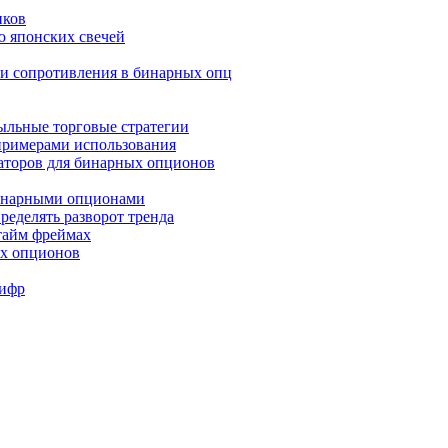
иков
ю японских свечей
и и сопротивления в бинарных опц
быльные торговые стратегии
 примерами использования
аторов для бинарных опционов
бинарными опционами
ределять разворот тренда
 тайм фреймах
ых опционов
Шифр