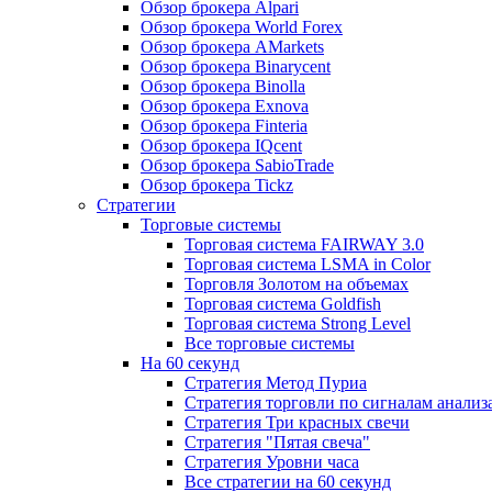
Обзор брокера Alpari
Обзор брокера World Forex
Обзор брокера AMarkets
Обзор брокера Binarycent
Обзор брокера Binolla
Обзор брокера Exnova
Обзор брокера Finteria
Обзор брокера IQcent
Обзор брокера SabioTrade
Обзор брокера Tickz
Стратегии
Торговые системы
Торговая система FAIRWAY 3.0
Торговая система LSMA in Color
Торговля Золотом на объемах
Торговая система Goldfish
Торговая система Strong Level
Все торговые системы
На 60 секунд
Стратегия Метод Пуриа
Стратегия торговли по сигналам анализ
Стратегия Три красных свечи
Стратегия "Пятая свеча"
Стратегия Уровни часа
Все стратегии на 60 секунд