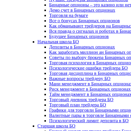
Бинарные опционы – это казино или не
Демо счет в Бинарных опционах
Торговля на бумаге
Все о бонусах Бинарных опционов
Как обманывают трейдеров на Бинарны
Вся правда о сигналах и роботах в Бин
Будущее Бинарных опционов
Начальная школа БО
Депозиты в Бинарных опционах
Как заработать миллион ан Бинарных о
Советы по выбору брокера Бинарных о
Торговая психология в Бинарных опцио
Психологические ошибки трейдера БО
Торговая дисциплина в Бинарных опци
Важные вопросы трейдеру БО
Мани менеджмент в Бинарных опциона
Риск менеджмент в Бинарных опционах
Тайм менеджмент в Бинарных опциона
Торговый дневник трейдера БО
Торговый план трейдера БО
Графики для торговли Бинарными опци
Валютные пары в торговле Бинарными
Психологический лимит депозита в БО
Старшая школа БО