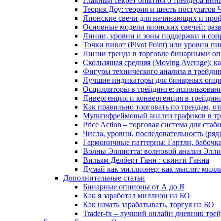
Главный секрет опытного трейдера Бин
Теория Доу: теория и шесть постулатов
Японские свечи для начинающих и проф
Основные модели японских свечей: раз
Линии, уровни и зоны поддержки и сопр
Точки пивот (Pivot Point) или уровни пи
Линии тренда в торговле бинарными оп
Скользящая средняя (Moving Average): 
Фигуры технического анализа в трейди
Лучшие индикаторы для бинарных опцио
Осцилляторы в трейдинге: использован
Дивергенция и конвергенция в трейдин
Как правильно торговать по трендам, о
Мультифреймовый анализ графиков в тре
Price Action – торговая система для ст
Числа, уровни, последовательность (ря
Гармоничные паттерны: Гартли, бабочк
Волны Эллиотта: волновой анализ Элли
Вильям Делберт Ганн : свинги Ганна
Думай как миллионер: как мыслят милл
Дополнительные статьи
Бинарные опционы от А до Я
Как я заработал миллион на БО
Как начать зарабатывать, торгуя на БО
Trader-fx – лучший онлайн дневник тр