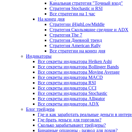
Канальная стратегия "Точный вход"
Стратегия Stochastic и RSI
Все стратегии на 1 час
На конец дня
Стратегии iHighLowMiddle
Стратегия Скользящие средние и ADX
Стратегия The 7
Стратегия Дневной тренд
Стратегия American Rally
Все стратегии на конец дня
Индикаторы
Все секреты индикатора Heiken Ashi
Все секреты индикатора Bollinger Bands
Все секреты индикатора Moving Average
Все секреты индикатора MACD
Все секреты индикатора RSI
Все секреты индикатора CCI
Все секреты индикатора Stochastic
Все секреты индикатора Alligator
Все секреты индикатора ADX
Блог трейдера
Где и как заработать реальные деньги в интер
Где брать деньги для торговли?
Сколько зарабатывают трейдеры?
Бинарные опционы - развод для лохов?