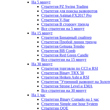
На 5 минут
Стратегия PZ Swing Trading
Стратегия для поиска разворотов
Стратегия Agimat-FX2017 Pro
Стратегия V-Star
Стратегия В сторону тренда
Все стратегии на 5 минут
На 15 минут
Стратегия Бинарный снайпер
Стратегия Пробой линии тренда
Стратегия Getsuga Tensho
Стратегия ВВ Comb
Стратегия Red Green Candle
Все стратегии на 15 минут
На 30 минут
Стратегия торговли по CCI и RSI
Стратегия Binary TRX 50
Стратегия Heiken Ashi и RSI
Стратегия "Утренний разворот на Золот
Стратегия Strong Level и EMA
Все стратегии на 30 минут
На 1 час
Стратегии Binary Comado на 1 час
Стратегии Simple one hour System
Стратегии QQE