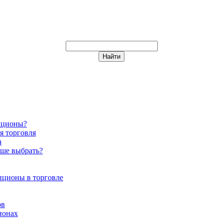
пционы?
я торговля
а
чше выбрать?
пционы в торговле
ов
ионах