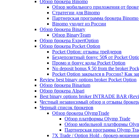
Обзор брокера Binomo
Обзор мобильного приложения от броке
Стратегии для Binomo
Партнерская программа брокера Binomo
Binomo уходит из России
Обзор брокера Binary
Обзор BinaryTeam
Обзор брокера ExpertOption
Обзор брокера Pocket Option
Pocket Option: отзывы трейдеров
Бездепозитный бонус 50$ от Pocket Opti
Промо и бонус коды Pocket Option
No deposit bonus $ 50 from the broker Pock
Pocket Option закрылся в России? Как з
Review best binary options broker Pocket Option
Обзор брокера Binarium
Обзор брокера Alpari
Best binary options broker INTRADE BAR (Rev
Честный независимый обзор и отзывы брок
Черный список брокеров
Обзор брокера OlympTrade
Обзор платформы Olymp Trade
Обзор мобильной платформы Olym
Партнерская программа Olymp Tra
7X Trade / Option Hold - брокер-мошенн