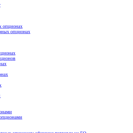
т
х опционах
арных опционах
пционах
пционов
нах
онах
х
х
онами
 опционами