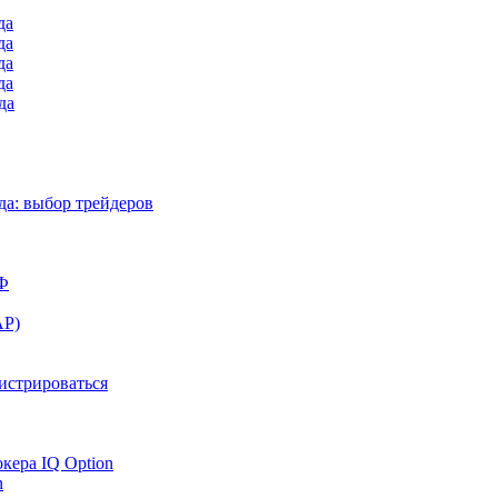
да
да
да
да
да
а: выбор трейдеров
РФ
АР)
гистрироваться
окера IQ Option
n