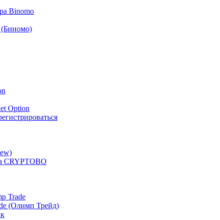
ра Binomo
 (Биномо)
on
et Option
арегистрироваться
iew)
ера CRYPTOBO
p Trade
de (Олимп Трейд)
ик