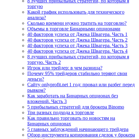
8 лучших прибыльных стратегий, по которым я
торгую
Какой график использовать для технического
анализа?
Сколько времени нужно тратить на торговлю?
Объемы в торговле Бинарными опционами
40 факторов успеха от Джека Швагера. Часть 1
40 факторов успеха от Джека Швагера. Часть 2
40 факторов успеха от Джека Швагера. Часть 3
40 факторов успеха от Джека Швагера. Часть 4
8 лучших прибыльных стратегий, по которым я
торгую. Часть 2
Игрок или трейдер: в чем разница?
Почему 95% трейдеров стабильно теряют свои
деньги?
Сайту onlyprofit.net 1 год: провал или разбег перед
рывком?
Как заработать на Бинарных опционах без
вложений. Часть 3
5 прибыльных стратегий для брокера Binomo
Три разных подхода к торговле
Как правильно торговать по новостям на
Бинарных опционах
5 главных заблуждений начинающего трейдера
Обзор инструмента копирования сделок у брокера