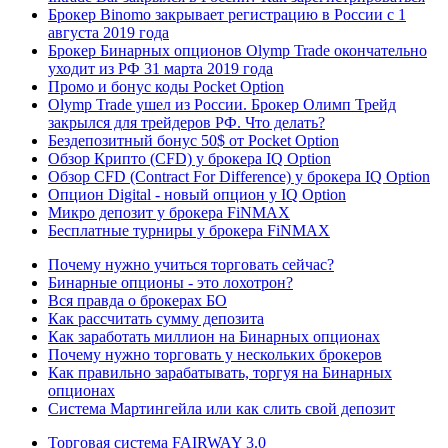
Брокер Binomo закрывает регистрацию в России с 1
августа 2019 года
Брокер Бинарных опционов Olymp Trade окончательно
уходит из РФ 31 марта 2019 года
Промо и бонус коды Pocket Option
Olymp Trade ушел из России. Брокер Олимп Трейд
закрылся для трейдеров РФ. Что делать?
Бездепозитный бонус 50$ от Pocket Option
Обзор Крипто (CFD) у брокера IQ Option
Обзор CFD (Contract For Difference) у брокера IQ Option
Опцион Digital - новый опцион у IQ Option
Микро депозит у брокера FiNMAX
Бесплатные турниры у брокера FiNMAX
Почему нужно учиться торговать сейчас?
Бинарные опционы - это лохотрон?
Вся правда о брокерах БО
Как рассчитать сумму депозита
Как заработать миллион на Бинарных опционах
Почему нужно торговать у нескольких брокеров
Как правильно зарабатывать, торгуя на Бинарных
опционах
Система Мартингейла или как слить свой депозит
Торговая система FAIRWAY 3.0