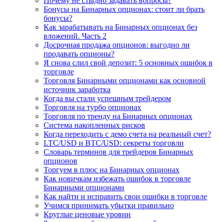
Почему не стыдно задавать вопросы?
Бонусы на Бинарных опционах: стоит ли брать
бонусы?
Как зарабатывать на Бинарных опционах без
вложений. Часть 2
Досрочная продажа опционов: выгодно ли
продавать опционы?
Я снова слил свой депозит: 5 основных ошибок в
торговле
Торговля Бинарными опционами как основной
источник заработка
Когда вы стали успешным трейдером
Торговля на турбо опционах
Торговля по тренду на Бинарных опционах
Система накопленных рисков
Когда переходить с демо счета на реальный счет?
LTC/USD и BTC/USD: секреты торговли
Словарь терминов для трейдеров Бинарных
опционов
Торгуем в плюс на Бинарных опционах
Как новичкам избежать ошибок в торговле
Бинарными опционами
Как найти и исправить свои ошибки в торговле
Учимся принимать убытки правильно
Круглые ценовые уровни