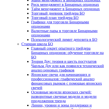
Мани менеджмент в Бинарных опционах
Риск менеджмент в Бинарных опционах
Тайм менеджмент в Бинарных опционах
Торговый дневник трейдера БО
Торговый план трейдера БО
Графики для торговли Бинарными
опционами
Валютные пары в торговле Бинарными
опционами
Психологический лимит депозита в БО
Старшая школа БО
Главный секрет опытного трейдера
Бинарных опционов: обучение торговле на
БО
Теория Доу: теория и шесть постулатов
Чарльза Доу или как появился технический
анализ ценовых графиков
Японские свечи для начинающих и
профессионалов: графический анализ
финансовых рынков с помощью японских
свечей
Основные модели японских свечей:
разворотные свечные модели и модели
продолжения тренда
Линии, уровни и зоны поддержки и