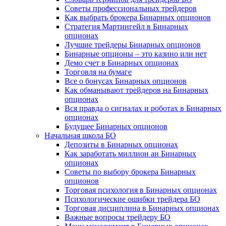
Советы профессиональных трейдеров
Как выбрать брокера Бинарных опционов
Стратегия Мартингейл в Бинарных
опционах
Лучшие трейдеры Бинарных опционов
Бинарные опционы – это казино или нет
Демо счет в Бинарных опционах
Торговля на бумаге
Все о бонусах Бинарных опционов
Как обманывают трейдеров на Бинарных
опционах
Вся правда о сигналах и роботах в Бинарных
опционах
Будущее Бинарных опционов
Начальная школа БО
Депозиты в Бинарных опционах
Как заработать миллион ан Бинарных
опционах
Советы по выбору брокера Бинарных
опционов
Торговая психология в Бинарных опционах
Психологические ошибки трейдера БО
Торговая дисциплина в Бинарных опционах
Важные вопросы трейдеру БО