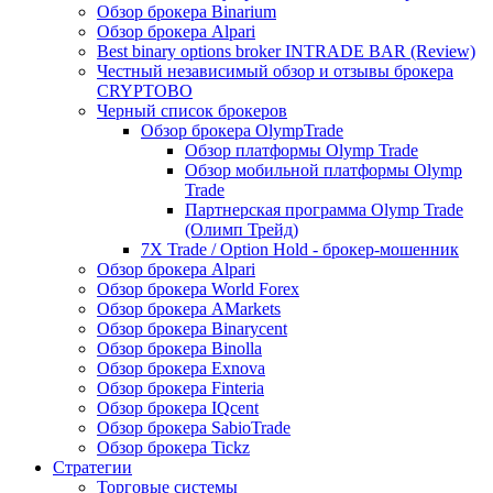
Обзор брокера Binarium
Обзор брокера Alpari
Best binary options broker INTRADE BAR (Review)
Честный независимый обзор и отзывы брокера
CRYPTOBO
Черный список брокеров
Обзор брокера OlympTrade
Обзор платформы Olymp Trade
Обзор мобильной платформы Olymp
Trade
Партнерская программа Olymp Trade
(Олимп Трейд)
7X Trade / Option Hold - брокер-мошенник
Обзор брокера Alpari
Обзор брокера World Forex
Обзор брокера AMarkets
Обзор брокера Binarycent
Обзор брокера Binolla
Обзор брокера Exnova
Обзор брокера Finteria
Обзор брокера IQcent
Обзор брокера SabioTrade
Обзор брокера Tickz
Стратегии
Торговые системы