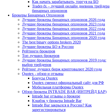
Как начать зарабатывать, торгуя на БО
Trader-fx – лучший онлайн дневник трейдера
бинарных опционов
Брокеры Бинарных Опционов
Лучшие брокеры бинарных опционов 2026 года
Лучшие брокеры бинарных опционов 2023 года
Лучшие брокеры бинарных опционов 2022 года
Лучшие брокеры бинарных опционов 2021 года
Лучшие брокеры Бинарных опционов 2020 года
The best binary options brokers 2020
Лучшие брокеры БО в России
Рейтинги брокеров
Топ лучших брокеров
Лучшие брокеры Бинарных опционов 2019 года:
выбор трейдеров
Рейтинг лучших бирж криптовалют 2020 года
Quotex - обзор и отзывы
Бонусы Quotex
Quotex сменил официальный сайт для РФ
Мобильная платформа Quotex
Обзор брокера INTRADE BAR (ИНТРЕЙД БАР)
Intrade bar отзывы о брокере
Кэшбэк у брокера Intrade Bar
Intrade Bar закрылся в России? Как
зарегистрироваться