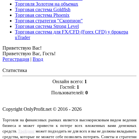
Торговля Золотом на объемах
Торговая система Goldfish
Торговая система Phoenix
Торговая стратегия "Скорпион"
Торговая система Strong Level
Торговая система для FX/CFD (Forex CFD) у брокера
uTrader
Приветствую Вас
!
Приветствую Вас
,
Гость
!
Регистрация
|
Вход
Статистика
Онлайн всего:
1
Гостей:
1
Пользователей:
0
Copyright OnlyProfit.net © 2016 - 2026
Торговля на финансовых рынках является высокорисковым видом ведения
бизнеса и может привести к потере всех вложенных вами денежных
средств.
Трейдинг
может подходить не для всех и вы не должны вкладывать
средства, которые не можете себе позволить потерять. Советы и стратегии