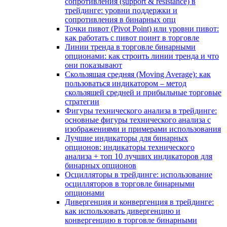
сопротивления (support & resistance) в
трейдинге: уровни поддержки и
сопротивления в бинарных опц
Точки пивот (Pivot Point) или уровни пивот:
как работать с пивот поинт в торговле
Линии тренда в торговле бинарными
опционами: как строить линии тренда и что
они показывают
Скользящая средняя (Moving Average): как
пользоваться индикатором – метод
скользящей средней и прибыльные торговые
стратегии
Фигуры технического анализа в трейдинге:
основные фигуры технического анализа с
изображениями и примерами использования
Лучшие индикаторы для бинарных
опционов: индикаторы технического
анализа + топ 10 лучших индикаторов для
бинарных опционов
Осцилляторы в трейдинге: использование
осцилляторов в торговле бинарными
опционами
Дивергенция и конвергенция в трейдинге:
как использовать дивергенцию и
конвергенцию в торговле бинарными