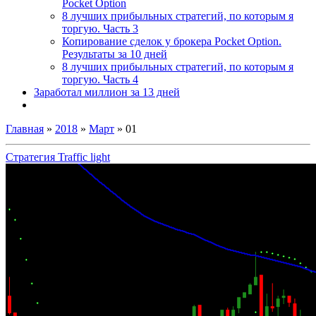
Pocket Option
8 лучших прибыльных стратегий, по которым я
торгую. Часть 3
Копирование сделок у брокера Pocket Option.
Результаты за 10 дней
8 лучших прибыльных стратегий, по которым я
торгую. Часть 4
Заработал миллион за 13 дней
Главная
»
2018
»
Март
»
01
Стратегия Traffic light