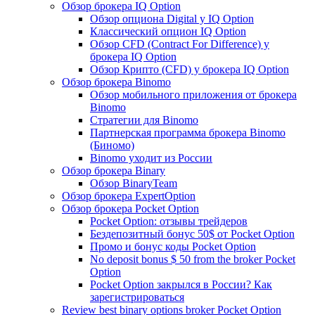
Обзор брокера IQ Option
Обзор опциона Digital у IQ Option
Классический опцион IQ Option
Обзор CFD (Contract For Difference) у
брокера IQ Option
Обзор Крипто (CFD) у брокера IQ Option
Обзор брокера Binomo
Обзор мобильного приложения от брокера
Binomo
Стратегии для Binomo
Партнерская программа брокера Binomo
(Биномо)
Binomo уходит из России
Обзор брокера Binary
Обзор BinaryTeam
Обзор брокера ExpertOption
Обзор брокера Pocket Option
Pocket Option: отзывы трейдеров
Бездепозитный бонус 50$ от Pocket Option
Промо и бонус коды Pocket Option
No deposit bonus $ 50 from the broker Pocket
Option
Pocket Option закрылся в России? Как
зарегистрироваться
Review best binary options broker Pocket Option