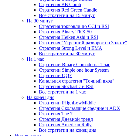
Стратегия ВВ Comb
Стратегия Red Green Candle
Все стратегии на 15 минут
На 30 минут
Стратегия торговли по CCI и RSI
Стратегия Binary TRX 50
Стратегия Heiken Ashi и RSI
Стратегия "Утренний разворот на Золоте"
Стратегия Strong Level и EMA
Все стратегии на 30 минут
На 1 час
Стратегии Binary Comado на 1 час
Стратегии Simple one hour System
Стратегии QQE
Канальная стратегия "Точный вход"
Стратегия Stochastic и RSI
Все стратегии на 1 час
На конец дня
Стратегии iHighLowMiddle
Стратегия Скользящие средние и ADX
Стратегия The 7
Стратегия Дневной тренд
Стратегия American Rally
Все стратегии на конец дня
Индикаторы