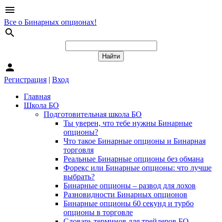
menu
Все о Бинарных опционах!
search
person
Регистрация
|
Вход
Главная
Школа БО
Подготовительная школа БО
Ты уверен, что тебе нужны Бинарные
опционы?
Что такое Бинарные опционы и Бинарная
торговля
Реальные Бинарные опционы без обмана
Форекс или Бинарные опционы: что лучше
выбрать?
Бинарные опционы – развод для лохов
Разновидности Бинарных опционов
Бинарные опционы 60 секунд и турбо
опционы в торговле
Словарь терминов для трейдеров БО