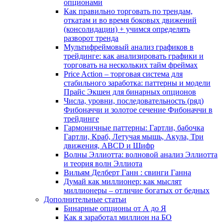
опционами
Как правильно торговать по трендам,
откатам и во время боковых движений
(консолидации) + учимся определять
разворот тренда
Мультифреймовый анализ графиков в
трейдинге: как анализировать графики и
торговать на нескольких тайм фреймах
Price Action – торговая система для
стабильного заработка: паттерны и модели
Прайс Экшен для бинарных опционов
Числа, уровни, последовательность (ряд)
Фибоначчи и золотое сечение Фибоначчи в
трейдинге
Гармоничные паттерны: Гартли, бабочка
Гартли, Краб, Летучая мышь, Акула, Три
движения, ABCD и Шифр
Волны Эллиотта: волновой анализ Эллиотта
и теория волн Эллиота
Вильям Делберт Ганн : свинги Ганна
Думай как миллионер: как мыслят
миллионеры – отличие богатых от бедных
Дополнительные статьи
Бинарные опционы от А до Я
Как я заработал миллион на БО