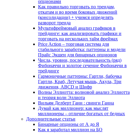
опционами
Как правильно торговать по трендам,
откатам и во время боковых движений
(консолидации) + учимся определять
разворот тренда
Мультифреймовый анализ графиков в
трейдинге: как анализировать графики и
торговать на нескольких тайм фреймах
Price Action – торговая система для
стабильного заработка: паттерны и модели
Прайс Экшен для бинарных опционов
Числа, уровни, последовательность (ряд)
Фибоначчи и золотое сечение Фибоначчи в
трейдинге
Гармоничные паттерны: Гартли, бабочка
Гартли, Краб, Летучая мышь, Акула, Три
движения, ABCD и Шифр
Волны Эллиотта: волновой анализ Эллиотта
и теория волн Эллиота
Вильям Делберт Ганн : свинги Ганна
Думай как миллионер: как мыслят
миллионеры – отличие богатых от бедных
Дополнительные статьи
Бинарные опционы от А до Я
Как я заработал миллион на БО