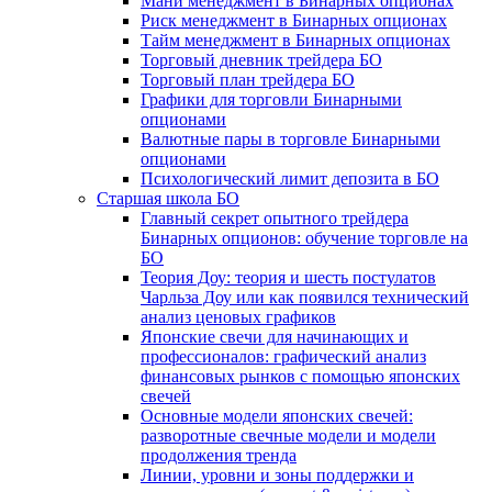
Мани менеджмент в Бинарных опционах
Риск менеджмент в Бинарных опционах
Тайм менеджмент в Бинарных опционах
Торговый дневник трейдера БО
Торговый план трейдера БО
Графики для торговли Бинарными
опционами
Валютные пары в торговле Бинарными
опционами
Психологический лимит депозита в БО
Старшая школа БО
Главный секрет опытного трейдера
Бинарных опционов: обучение торговле на
БО
Теория Доу: теория и шесть постулатов
Чарльза Доу или как появился технический
анализ ценовых графиков
Японские свечи для начинающих и
профессионалов: графический анализ
финансовых рынков с помощью японских
свечей
Основные модели японских свечей:
разворотные свечные модели и модели
продолжения тренда
Линии, уровни и зоны поддержки и