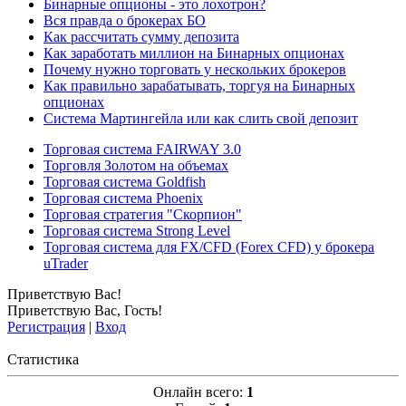
Бинарные опционы - это лохотрон?
Вся правда о брокерах БО
Как рассчитать сумму депозита
Как заработать миллион на Бинарных опционах
Почему нужно торговать у нескольких брокеров
Как правильно зарабатывать, торгуя на Бинарных
опционах
Система Мартингейла или как слить свой депозит
Торговая система FAIRWAY 3.0
Торговля Золотом на объемах
Торговая система Goldfish
Торговая система Phoenix
Торговая стратегия "Скорпион"
Торговая система Strong Level
Торговая система для FX/CFD (Forex CFD) у брокера
uTrader
Приветствую Вас
!
Приветствую Вас
,
Гость
!
Регистрация
|
Вход
Статистика
Онлайн всего:
1