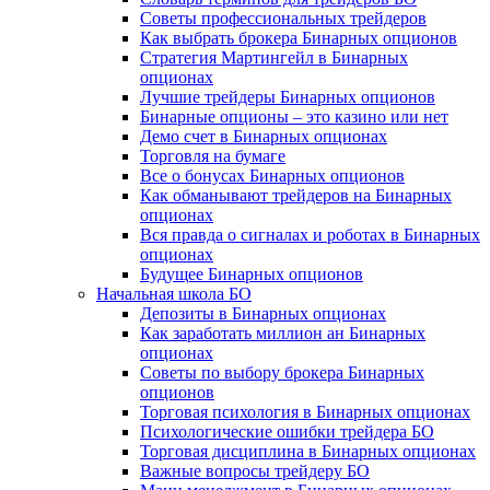
Советы профессиональных трейдеров
Как выбрать брокера Бинарных опционов
Стратегия Мартингейл в Бинарных
опционах
Лучшие трейдеры Бинарных опционов
Бинарные опционы – это казино или нет
Демо счет в Бинарных опционах
Торговля на бумаге
Все о бонусах Бинарных опционов
Как обманывают трейдеров на Бинарных
опционах
Вся правда о сигналах и роботах в Бинарных
опционах
Будущее Бинарных опционов
Начальная школа БО
Депозиты в Бинарных опционах
Как заработать миллион ан Бинарных
опционах
Советы по выбору брокера Бинарных
опционов
Торговая психология в Бинарных опционах
Психологические ошибки трейдера БО
Торговая дисциплина в Бинарных опционах
Важные вопросы трейдеру БО