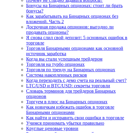
Почему не стыдно задавать вопросы?
Бонусы на Бинарных опционах: стоит ли брать
бонусы?
Как зарабатывать на Бинарных опционах без
вложений. Часть 2
Досрочная продажа опционов: выгодно ли
продавать опционы?
Я снова слил свой депозит: 5 основных ошибок в
торговле
Торговля Бинарными опционами как основной
источник заработка
Когда вы стали успешным трейдером
Торговля на турбо опционах
Торговля по тренду на Бинарных опционах
Система накопленных рисков
Когда переходить с демо счета на реальный счет?
LTC/USD и BTC/USD: секреты торговли
Словарь терминов для трейдеров Бинарных
опционов
Торгуем в плюс на Бинарных опционах
Как новичкам избежать ошибок в торговле
Бинарными опционами
Как найти и исправить свои ошибки в торговле
Учимся принимать убытки правильно
Круглые ценовые уровни