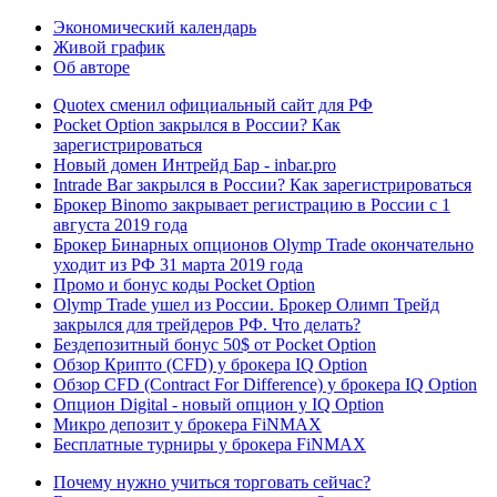
Экономический календарь
Живой график
Об авторе
Quotex сменил официальный сайт для РФ
Pocket Option закрылся в России? Как
зарегистрироваться
Новый домен Интрейд Бар - inbar.pro
Intrade Bar закрылся в России? Как зарегистрироваться
Брокер Binomo закрывает регистрацию в России с 1
августа 2019 года
Брокер Бинарных опционов Olymp Trade окончательно
уходит из РФ 31 марта 2019 года
Промо и бонус коды Pocket Option
Olymp Trade ушел из России. Брокер Олимп Трейд
закрылся для трейдеров РФ. Что делать?
Бездепозитный бонус 50$ от Pocket Option
Обзор Крипто (CFD) у брокера IQ Option
Обзор CFD (Contract For Difference) у брокера IQ Option
Опцион Digital - новый опцион у IQ Option
Микро депозит у брокера FiNMAX
Бесплатные турниры у брокера FiNMAX
Почему нужно учиться торговать сейчас?