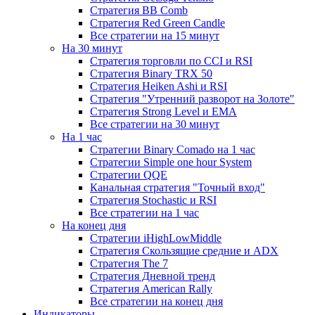
Стратегия ВВ Comb
Стратегия Red Green Candle
Все стратегии на 15 минут
На 30 минут
Стратегия торговли по CCI и RSI
Стратегия Binary TRX 50
Стратегия Heiken Ashi и RSI
Стратегия "Утренний разворот на Золоте"
Стратегия Strong Level и EMA
Все стратегии на 30 минут
На 1 час
Стратегии Binary Comado на 1 час
Стратегии Simple one hour System
Стратегии QQE
Канальная стратегия "Точный вход"
Стратегия Stochastic и RSI
Все стратегии на 1 час
На конец дня
Стратегии iHighLowMiddle
Стратегия Скользящие средние и ADX
Стратегия The 7
Стратегия Дневной тренд
Стратегия American Rally
Все стратегии на конец дня
Индикаторы