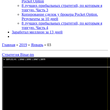
Pocket Option
8 лучших прибыльных стратегий, по которым я
торгую. Часть 3
Копирование сделок у брокера Pocket Option.
Результаты за 10 дней
8 лучших прибыльных стратегий, по которым я
торгую. Часть 4
Заработал миллион за 13 дней
Главная
»
2019
»
Январь
»
03
Стратегия Binar-tm