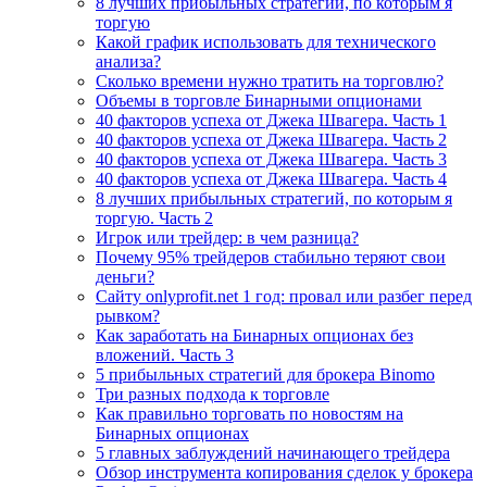
8 лучших прибыльных стратегий, по которым я
торгую
Какой график использовать для технического
анализа?
Сколько времени нужно тратить на торговлю?
Объемы в торговле Бинарными опционами
40 факторов успеха от Джека Швагера. Часть 1
40 факторов успеха от Джека Швагера. Часть 2
40 факторов успеха от Джека Швагера. Часть 3
40 факторов успеха от Джека Швагера. Часть 4
8 лучших прибыльных стратегий, по которым я
торгую. Часть 2
Игрок или трейдер: в чем разница?
Почему 95% трейдеров стабильно теряют свои
деньги?
Сайту onlyprofit.net 1 год: провал или разбег перед
рывком?
Как заработать на Бинарных опционах без
вложений. Часть 3
5 прибыльных стратегий для брокера Binomo
Три разных подхода к торговле
Как правильно торговать по новостям на
Бинарных опционах
5 главных заблуждений начинающего трейдера
Обзор инструмента копирования сделок у брокера