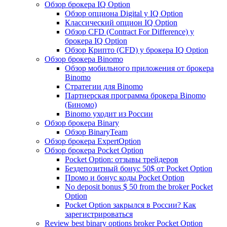
Обзор брокера IQ Option
Обзор опциона Digital у IQ Option
Классический опцион IQ Option
Обзор CFD (Contract For Difference) у
брокера IQ Option
Обзор Крипто (CFD) у брокера IQ Option
Обзор брокера Binomo
Обзор мобильного приложения от брокера
Binomo
Стратегии для Binomo
Партнерская программа брокера Binomo
(Биномо)
Binomo уходит из России
Обзор брокера Binary
Обзор BinaryTeam
Обзор брокера ExpertOption
Обзор брокера Pocket Option
Pocket Option: отзывы трейдеров
Бездепозитный бонус 50$ от Pocket Option
Промо и бонус коды Pocket Option
No deposit bonus $ 50 from the broker Pocket
Option
Pocket Option закрылся в России? Как
зарегистрироваться
Review best binary options broker Pocket Option