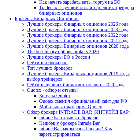
Как начать зарабатывать, торгуя на БО
Trader-fx – лучший онлайн дневник трейдера
бинарных опционов
Брокеры Бинарных Опционов
Лучшие брокеры бинарных опционов 2026 года
Лучшие брокеры бинарных опционов 2023 года
Лучшие брокеры бинарных опционов 2022 года
Лучшие брокеры бинарных опционов 2021 года
Лучшие брокеры Бинарных опционов 2020 года
The best binary options brokers 2020
Лучшие брокеры БО в России
Рейтинги брокеров
Топ лучших брокеров
Лучшие брокеры Бинарных опционов 2019 года:
выбор трейдеров
Рейтинг лучших бирж криптовалют 2020 года
Quotex - обзор и отзывы
Бонусы Quotex
Quotex сменил официальный сайт для РФ
Мобильная платформа Quotex
Обзор брокера INTRADE BAR (ИНТРЕЙД БАР)
Intrade bar отзывы о брокере
Кэшбэк у брокера Intrade Bar
Intrade Bar закрылся в России? Как
зарегистрироваться