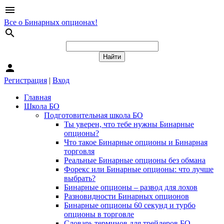
menu
Все о Бинарных опционах!
search
person
Регистрация
|
Вход
Главная
Школа БО
Подготовительная школа БО
Ты уверен, что тебе нужны Бинарные
опционы?
Что такое Бинарные опционы и Бинарная
торговля
Реальные Бинарные опционы без обмана
Форекс или Бинарные опционы: что лучше
выбрать?
Бинарные опционы – развод для лохов
Разновидности Бинарных опционов
Бинарные опционы 60 секунд и турбо
опционы в торговле
Словарь терминов для трейдеров БО