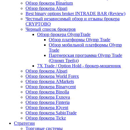
Обзор брокера Binarium
Обзор брокера Alpari
Best binary options broker INTRADE BAR (Review)
Честный независимый обзор и отзывы брокера
CRYPTOBO
Черный список брокеров
Обзор брокера OlympTrade
Обзор платформы Olymp Trade
Обзор мобильной платформы Olymp
Trade
Партнерская программа Olymp Trade
(Олимп Трейд)
7X Trade / Option Hold - брокер-мошенник
Обзор брокера Alpari
Обзор брокера World Forex
Обзор брокера AMarkets
Обзор брокера Binarycent
Обзор брокера Binolla
Обзор брокера Exnova
Обзор брокера Finteria
Обзор брокера IQcent
Обзор брокера SabioTrade
Обзор брокера Tickz
Стратегии
Торговые системы