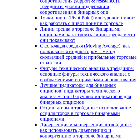
сопротивления (support & resistance) в
трейдинге: уровни поддержки и
сопротивления в бинарных опц
Точки пивот (Pivot Point) или уровни пивот:
как работать с пивот поинт в торговле
Линии тренда в торговле бинарными
опционами: как строить линии тренда и что
они показывают
Скользящая средняя (Moving Average): как
пользоваться индикатором – метод
скользящей средней и прибыльные торговые
стратегии
Фигуры технического анализа в трейдинге:
основные фигуры технического анализа с
изображениями и примерами использования
Лучшие индикаторы для бинарных
опционов: индикаторы технического
анализа + топ 10 лучших индикаторов для
бинарных опционов
Осцилляторы в трейдинге: использование
осцилляторов в торговле бинарными
опционами
Дивергенция и конвергенция в трейдинге:
как использовать дивергенцию и
конвергенцию в торговле бинарными