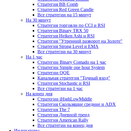
Стратегия ВВ Comb
Стратегия Red Green Candle
Все стратегии на 15 минут
На 30 минут
Стратегия торговли по CCI и RSI
Стратегия Binary TRX 50
Стратегия Heiken Ashi и RSI
Стратегия "Утренний разворот на Золоте"
Стратегия Strong Level и EMA
Все стратегии на 30 минут
На 1 час
Стратегии Binary Comado на 1 час
Стратегии Simple one hour System
Стратегии QQE
Канальная стратегия "Точный вход"
Стратегия Stochastic и RSI
Все стратегии на 1 час
На конец дня
Стратегии iHighLowMiddle
Стратегия Скользящие средние и ADX
Стратегия The 7
Стратегия Дневной тренд
Стратегия American Rally
Все стратегии на конец дня
Индикаторы