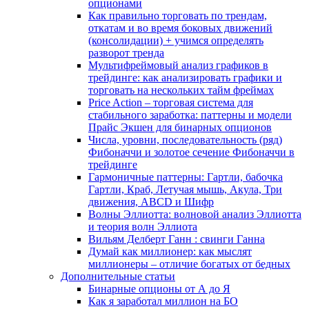
опционами
Как правильно торговать по трендам,
откатам и во время боковых движений
(консолидации) + учимся определять
разворот тренда
Мультифреймовый анализ графиков в
трейдинге: как анализировать графики и
торговать на нескольких тайм фреймах
Price Action – торговая система для
стабильного заработка: паттерны и модели
Прайс Экшен для бинарных опционов
Числа, уровни, последовательность (ряд)
Фибоначчи и золотое сечение Фибоначчи в
трейдинге
Гармоничные паттерны: Гартли, бабочка
Гартли, Краб, Летучая мышь, Акула, Три
движения, ABCD и Шифр
Волны Эллиотта: волновой анализ Эллиотта
и теория волн Эллиота
Вильям Делберт Ганн : свинги Ганна
Думай как миллионер: как мыслят
миллионеры – отличие богатых от бедных
Дополнительные статьи
Бинарные опционы от А до Я
Как я заработал миллион на БО