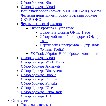
Обзор брокера Binarium
Обзор брокера Alpari
Best binary options broker INTRADE BAR (Review)
Честный независимый обзор и отзывы брокера
CRYPTOBO
Черный список брокеров
Обзор брокера OlympTrade
Обзор платформы Olymp Trade
Обзор мобильной платформы Olymp
Trade
Партнерская программа Olymp Trade
(Олимп Трейд)
7X Trade / Option Hold - брокер-мошенник
Обзор брокера Alpari
Обзор брокера World Forex
Обзор брокера AMarkets
Обзор брокера Binarycent
Обзор брокера Binolla
Обзор брокера Exnova
Обзор брокера Finteria
Обзор брокера IQcent
Обзор брокера SabioTrade
Обзор брокера Tickz
Стратегии
Торговые системы