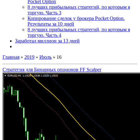
Pocket Option
8 лучших прибыльных стратегий, по которым я
торгую. Часть 3
Копирование сделок у брокера Pocket Option.
Результаты за 10 дней
8 лучших прибыльных стратегий, по которым я
торгую. Часть 4
Заработал миллион за 13 дней
Главная
»
2019
»
Июль
»
16
Стратегия для Бинарных опционов FF Scalper