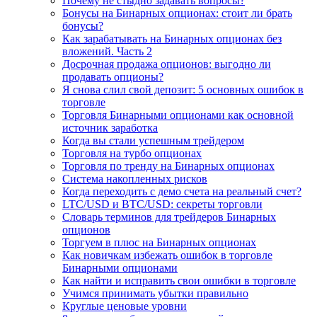
Почему не стыдно задавать вопросы?
Бонусы на Бинарных опционах: стоит ли брать
бонусы?
Как зарабатывать на Бинарных опционах без
вложений. Часть 2
Досрочная продажа опционов: выгодно ли
продавать опционы?
Я снова слил свой депозит: 5 основных ошибок в
торговле
Торговля Бинарными опционами как основной
источник заработка
Когда вы стали успешным трейдером
Торговля на турбо опционах
Торговля по тренду на Бинарных опционах
Система накопленных рисков
Когда переходить с демо счета на реальный счет?
LTC/USD и BTC/USD: секреты торговли
Словарь терминов для трейдеров Бинарных
опционов
Торгуем в плюс на Бинарных опционах
Как новичкам избежать ошибок в торговле
Бинарными опционами
Как найти и исправить свои ошибки в торговле
Учимся принимать убытки правильно
Круглые ценовые уровни