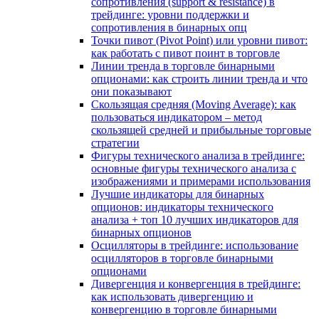
сопротивления (support & resistance) в
трейдинге: уровни поддержки и
сопротивления в бинарных опц
Точки пивот (Pivot Point) или уровни пивот:
как работать с пивот поинт в торговле
Линии тренда в торговле бинарными
опционами: как строить линии тренда и что
они показывают
Скользящая средняя (Moving Average): как
пользоваться индикатором – метод
скользящей средней и прибыльные торговые
стратегии
Фигуры технического анализа в трейдинге:
основные фигуры технического анализа с
изображениями и примерами использования
Лучшие индикаторы для бинарных
опционов: индикаторы технического
анализа + топ 10 лучших индикаторов для
бинарных опционов
Осцилляторы в трейдинге: использование
осцилляторов в торговле бинарными
опционами
Дивергенция и конвергенция в трейдинге:
как использовать дивергенцию и
конвергенцию в торговле бинарными