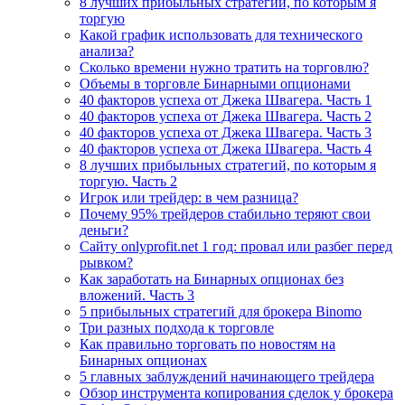
8 лучших прибыльных стратегий, по которым я
торгую
Какой график использовать для технического
анализа?
Сколько времени нужно тратить на торговлю?
Объемы в торговле Бинарными опционами
40 факторов успеха от Джека Швагера. Часть 1
40 факторов успеха от Джека Швагера. Часть 2
40 факторов успеха от Джека Швагера. Часть 3
40 факторов успеха от Джека Швагера. Часть 4
8 лучших прибыльных стратегий, по которым я
торгую. Часть 2
Игрок или трейдер: в чем разница?
Почему 95% трейдеров стабильно теряют свои
деньги?
Сайту onlyprofit.net 1 год: провал или разбег перед
рывком?
Как заработать на Бинарных опционах без
вложений. Часть 3
5 прибыльных стратегий для брокера Binomo
Три разных подхода к торговле
Как правильно торговать по новостям на
Бинарных опционах
5 главных заблуждений начинающего трейдера
Обзор инструмента копирования сделок у брокера