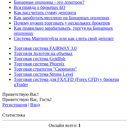
Бинарные опционы - это лохотрон?
Вся правда о брокерах БО
Как рассчитать сумму депозита
Как заработать миллион на Бинарных опционах
Почему нужно торговать у нескольких брокеров
Как правильно зарабатывать, торгуя на Бинарных
опционах
Система Мартингейла или как слить свой депозит
Торговая система FAIRWAY 3.0
Торговля Золотом на объемах
Торговая система Goldfish
Торговая система Phoenix
Торговая стратегия "Скорпион"
Торговая система Strong Level
Торговая система для FX/CFD (Forex CFD) у брокера
uTrader
Приветствую Вас
!
Приветствую Вас
,
Гость
!
Регистрация
|
Вход
Статистика
Онлайн всего:
1