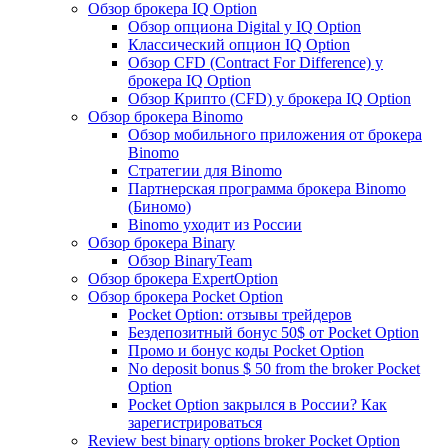
Обзор брокера IQ Option
Обзор опциона Digital у IQ Option
Классический опцион IQ Option
Обзор CFD (Contract For Difference) у
брокера IQ Option
Обзор Крипто (CFD) у брокера IQ Option
Обзор брокера Binomo
Обзор мобильного приложения от брокера
Binomo
Стратегии для Binomo
Партнерская программа брокера Binomo
(Биномо)
Binomo уходит из России
Обзор брокера Binary
Обзор BinaryTeam
Обзор брокера ExpertOption
Обзор брокера Pocket Option
Pocket Option: отзывы трейдеров
Бездепозитный бонус 50$ от Pocket Option
Промо и бонус коды Pocket Option
No deposit bonus $ 50 from the broker Pocket
Option
Pocket Option закрылся в России? Как
зарегистрироваться
Review best binary options broker Pocket Option