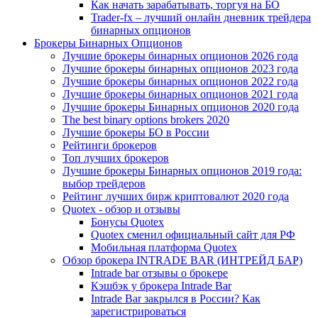
Как начать зарабатывать, торгуя на БО
Trader-fx – лучший онлайн дневник трейдера
бинарных опционов
Брокеры Бинарных Опционов
Лучшие брокеры бинарных опционов 2026 года
Лучшие брокеры бинарных опционов 2023 года
Лучшие брокеры бинарных опционов 2022 года
Лучшие брокеры бинарных опционов 2021 года
Лучшие брокеры Бинарных опционов 2020 года
The best binary options brokers 2020
Лучшие брокеры БО в России
Рейтинги брокеров
Топ лучших брокеров
Лучшие брокеры Бинарных опционов 2019 года:
выбор трейдеров
Рейтинг лучших бирж криптовалют 2020 года
Quotex - обзор и отзывы
Бонусы Quotex
Quotex сменил официальный сайт для РФ
Мобильная платформа Quotex
Обзор брокера INTRADE BAR (ИНТРЕЙД БАР)
Intrade bar отзывы о брокере
Кэшбэк у брокера Intrade Bar
Intrade Bar закрылся в России? Как
зарегистрироваться