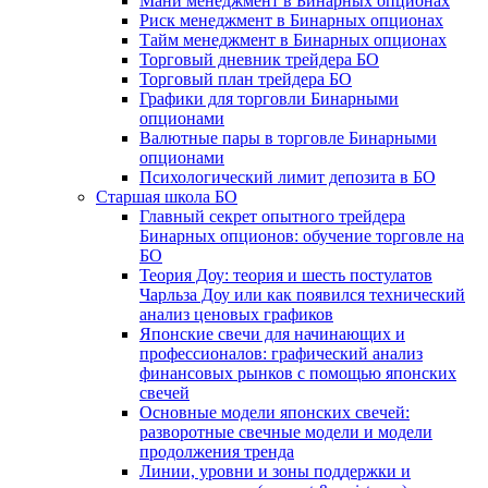
Мани менеджмент в Бинарных опционах
Риск менеджмент в Бинарных опционах
Тайм менеджмент в Бинарных опционах
Торговый дневник трейдера БО
Торговый план трейдера БО
Графики для торговли Бинарными
опционами
Валютные пары в торговле Бинарными
опционами
Психологический лимит депозита в БО
Старшая школа БО
Главный секрет опытного трейдера
Бинарных опционов: обучение торговле на
БО
Теория Доу: теория и шесть постулатов
Чарльза Доу или как появился технический
анализ ценовых графиков
Японские свечи для начинающих и
профессионалов: графический анализ
финансовых рынков с помощью японских
свечей
Основные модели японских свечей:
разворотные свечные модели и модели
продолжения тренда
Линии, уровни и зоны поддержки и