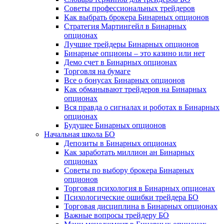
Советы профессиональных трейдеров
Как выбрать брокера Бинарных опционов
Стратегия Мартингейл в Бинарных
опционах
Лучшие трейдеры Бинарных опционов
Бинарные опционы – это казино или нет
Демо счет в Бинарных опционах
Торговля на бумаге
Все о бонусах Бинарных опционов
Как обманывают трейдеров на Бинарных
опционах
Вся правда о сигналах и роботах в Бинарных
опционах
Будущее Бинарных опционов
Начальная школа БО
Депозиты в Бинарных опционах
Как заработать миллион ан Бинарных
опционах
Советы по выбору брокера Бинарных
опционов
Торговая психология в Бинарных опционах
Психологические ошибки трейдера БО
Торговая дисциплина в Бинарных опционах
Важные вопросы трейдеру БО