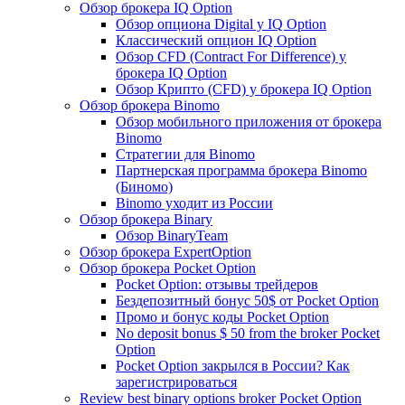
Обзор брокера IQ Option
Обзор опциона Digital у IQ Option
Классический опцион IQ Option
Обзор CFD (Contract For Difference) у
брокера IQ Option
Обзор Крипто (CFD) у брокера IQ Option
Обзор брокера Binomo
Обзор мобильного приложения от брокера
Binomo
Стратегии для Binomo
Партнерская программа брокера Binomo
(Биномо)
Binomo уходит из России
Обзор брокера Binary
Обзор BinaryTeam
Обзор брокера ExpertOption
Обзор брокера Pocket Option
Pocket Option: отзывы трейдеров
Бездепозитный бонус 50$ от Pocket Option
Промо и бонус коды Pocket Option
No deposit bonus $ 50 from the broker Pocket
Option
Pocket Option закрылся в России? Как
зарегистрироваться
Review best binary options broker Pocket Option