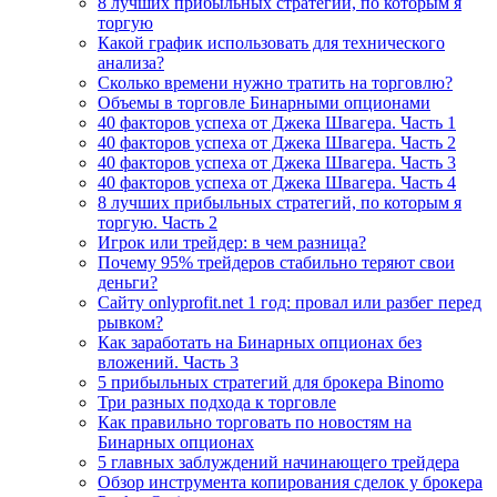
8 лучших прибыльных стратегий, по которым я
торгую
Какой график использовать для технического
анализа?
Сколько времени нужно тратить на торговлю?
Объемы в торговле Бинарными опционами
40 факторов успеха от Джека Швагера. Часть 1
40 факторов успеха от Джека Швагера. Часть 2
40 факторов успеха от Джека Швагера. Часть 3
40 факторов успеха от Джека Швагера. Часть 4
8 лучших прибыльных стратегий, по которым я
торгую. Часть 2
Игрок или трейдер: в чем разница?
Почему 95% трейдеров стабильно теряют свои
деньги?
Сайту onlyprofit.net 1 год: провал или разбег перед
рывком?
Как заработать на Бинарных опционах без
вложений. Часть 3
5 прибыльных стратегий для брокера Binomo
Три разных подхода к торговле
Как правильно торговать по новостям на
Бинарных опционах
5 главных заблуждений начинающего трейдера
Обзор инструмента копирования сделок у брокера