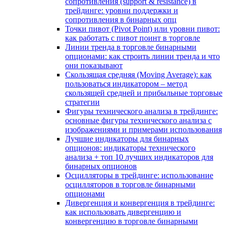
сопротивления (support & resistance) в
трейдинге: уровни поддержки и
сопротивления в бинарных опц
Точки пивот (Pivot Point) или уровни пивот:
как работать с пивот поинт в торговле
Линии тренда в торговле бинарными
опционами: как строить линии тренда и что
они показывают
Скользящая средняя (Moving Average): как
пользоваться индикатором – метод
скользящей средней и прибыльные торговые
стратегии
Фигуры технического анализа в трейдинге:
основные фигуры технического анализа с
изображениями и примерами использования
Лучшие индикаторы для бинарных
опционов: индикаторы технического
анализа + топ 10 лучших индикаторов для
бинарных опционов
Осцилляторы в трейдинге: использование
осцилляторов в торговле бинарными
опционами
Дивергенция и конвергенция в трейдинге:
как использовать дивергенцию и
конвергенцию в торговле бинарными