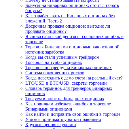
Почему не стыдно задавать вопросы?
Бонусы на Бинарных опционах: стоит ли брать
бонусы?
Как зарабатывать на Бинарных опционах без
вложений. Часть 2
Досрочная продажа опционов: выгодно ли
продавать опционы?
Я снова слил свой депозит: 5 основных ошибок в
торговле
Торговля Бинарными опционами как основной
источник заработка
Когда вы стали успешным трейдером
Торговля на турбо опционах
Торговля по тренду на Бинарных опционах
Система накопленных рисков
Когда переходить с демо счета на реальный счет?
LTC/USD и BTC/USD: секреты торговли
Словарь терминов для трейдеров Бинарных
опционов
Торгуем в плюс на Бинарных опционах
Как новичкам избежать ошибок в торговле
Бинарными опционами
Как найти и исправить свои ошибки в торговле
Учимся принимать убытки правильно
Круглые ценовые уровни