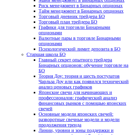
Мани менеджмент в Бинарных опционах
Риск менеджмент в Бинарных опционах
Тайм менеджмент в Бинарных опционах
Торговый дневник трейдера БО
Торговый план трейдера БО
Графики для торговли Бинарными
опционами
Валютные пары в торговле Бинарными
опционами
Психологический лимит депозита в БО
Старшая школа БО
Главный секрет опытного трейдера
Бинарных опционов: обучение торговле на
БО
Теория Доу: теория и шесть постулатов
Чарльза Доу или как появился технический
анализ ценовых графиков
Японские свечи для начинающих и
профессионалов: графический анализ
финансовых рынков с помощью японских
свечей
Основные модели японских свечей:
разворотные свечные модели и модели
продолжения тренда
Линии, уровни и зоны поддержки и