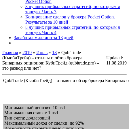
Pocket Option
8 лучших прибыльных стратегий, по которым я
торгую. Часть 3
Копирование сделок у брокера Pocket Option.
Результаты за 10 дней
8 лучших прибыльных стратегий, по которым я
торгую. Часть 4
Заработал миллион за 13 дней
Главная
»
2019
»
Июль
»
18
» QubiTrade
(КьюбиТрейд) – отзывы и обзор брокера
Updated:
Бинарных опционов: КубиТрейд (qubitrade.pro) –
11.08.2019
это развод или нет?
QubiTrade (КьюбиТрейд) – отзывы и обзор брокера Бинарных опц
Минимальный депозит: 10 usd
Минимальная ставка: 1 usd
Тип счета: долларовый
Максимальный доход от сделки: до 92%
Возможность открытия демо счета: Есть