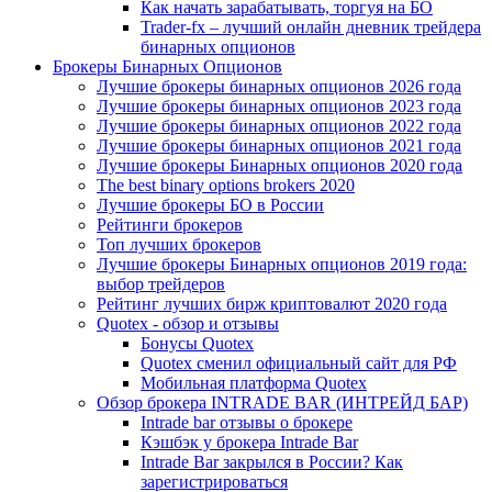
Как начать зарабатывать, торгуя на БО
Trader-fx – лучший онлайн дневник трейдера
бинарных опционов
Брокеры Бинарных Опционов
Лучшие брокеры бинарных опционов 2026 года
Лучшие брокеры бинарных опционов 2023 года
Лучшие брокеры бинарных опционов 2022 года
Лучшие брокеры бинарных опционов 2021 года
Лучшие брокеры Бинарных опционов 2020 года
The best binary options brokers 2020
Лучшие брокеры БО в России
Рейтинги брокеров
Топ лучших брокеров
Лучшие брокеры Бинарных опционов 2019 года:
выбор трейдеров
Рейтинг лучших бирж криптовалют 2020 года
Quotex - обзор и отзывы
Бонусы Quotex
Quotex сменил официальный сайт для РФ
Мобильная платформа Quotex
Обзор брокера INTRADE BAR (ИНТРЕЙД БАР)
Intrade bar отзывы о брокере
Кэшбэк у брокера Intrade Bar
Intrade Bar закрылся в России? Как
зарегистрироваться