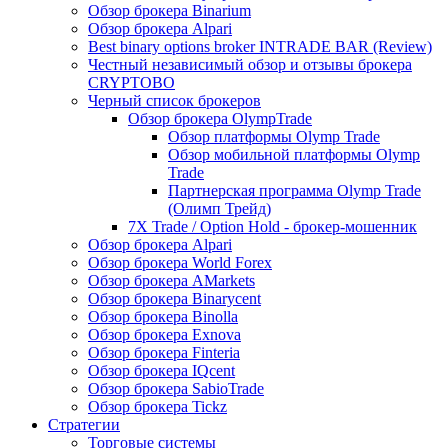
Обзор брокера Binarium
Обзор брокера Alpari
Best binary options broker INTRADE BAR (Review)
Честный независимый обзор и отзывы брокера
CRYPTOBO
Черный список брокеров
Обзор брокера OlympTrade
Обзор платформы Olymp Trade
Обзор мобильной платформы Olymp
Trade
Партнерская программа Olymp Trade
(Олимп Трейд)
7X Trade / Option Hold - брокер-мошенник
Обзор брокера Alpari
Обзор брокера World Forex
Обзор брокера AMarkets
Обзор брокера Binarycent
Обзор брокера Binolla
Обзор брокера Exnova
Обзор брокера Finteria
Обзор брокера IQcent
Обзор брокера SabioTrade
Обзор брокера Tickz
Стратегии
Торговые системы