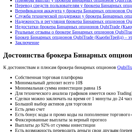
Примеры выплат у брокера Бинарных опционов QubiTra
Перевод средств пользователям у брокера Бинарных опц
Верификация аккаунта у брокера Бинарных опционов Qu
Служба технической поддержки у брокера Бинарных опц
Надежность и регуляция брокера Бинарных опционов Qu
Недостатки брокера Бинарных опционов QubiTrade (Кью
Реальные отзывы о брокере Бинарных опционов QubiTra
Брокер Бинарных опционов QubiTrade (КьюбиТрейд) – эт
Заключение
Достоинства брокера Бинарных опцион
К достоинствам и плюсам брокера бинарных опционов
QubiTr
Собственная торговая платформа
Минимальный депозит всего 10$
Минимальная сумма инвестиции равна 1$
Для технического анализа графиков имеется окно Tradin
Сделки можно заключать на время от 1 минуты до 24 час
Большой выбор активов для торговли
Есть демо счет
Есть бонус коды и промо коды на пополнение торгового 
Фиксированные выплаты за верный прогноз
Выплаты до 92% от суммы инвестиции
Есть возможность переводить деньги свои друзьям (пере