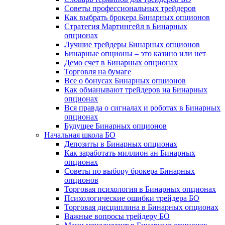
Советы профессиональных трейдеров
Как выбрать брокера Бинарных опционов
Стратегия Мартингейл в Бинарных
опционах
Лучшие трейдеры Бинарных опционов
Бинарные опционы – это казино или нет
Демо счет в Бинарных опционах
Торговля на бумаге
Все о бонусах Бинарных опционов
Как обманывают трейдеров на Бинарных
опционах
Вся правда о сигналах и роботах в Бинарных
опционах
Будущее Бинарных опционов
Начальная школа БО
Депозиты в Бинарных опционах
Как заработать миллион ан Бинарных
опционах
Советы по выбору брокера Бинарных
опционов
Торговая психология в Бинарных опционах
Психологические ошибки трейдера БО
Торговая дисциплина в Бинарных опционах
Важные вопросы трейдеру БО