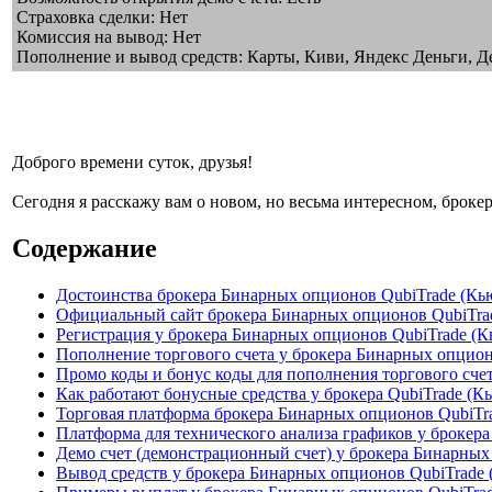
Страховка сделки: Нет
Комиссия на вывод: Нет
Пополнение и вывод средств: Карты, Киви, Яндекс Деньги, 
Доброго времени суток, друзья!
Сегодня я расскажу вам о новом, но весьма интересном, брок
Содержание
Достоинства брокера Бинарных опционов QubiTrade (Кь
Официальный сайт брокера Бинарных опционов QubiTra
Регистрация у брокера Бинарных опционов QubiTrade (
Пополнение торгового счета у брокера Бинарных опцио
Промо коды и бонус коды для пополнения торгового сче
Как работают бонусные средства у брокера QubiTrade (
Торговая платформа брокера Бинарных опционов QubiTr
Платформа для технического анализа графиков у брокер
Демо счет (демонстрационный счет) у брокера Бинарных
Вывод средств у брокера Бинарных опционов QubiTrade