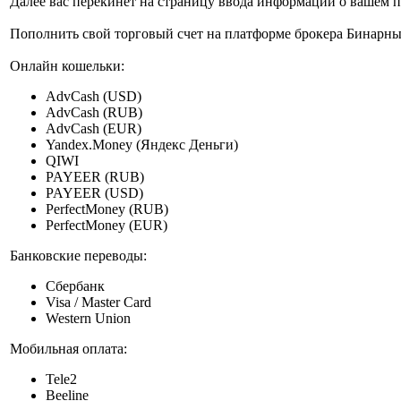
Далее вас перекинет на страницу ввода информации о вашем п
Пополнить свой торговый счет на платформе брокера Бинарн
Онлайн кошельки:
AdvCash (USD)
AdvCash (RUB)
AdvCash (EUR)
Yandex.Money (Яндекс Деньги)
QIWI
PAYEER (RUB)
PAYEER (USD)
PerfectMoney (RUB)
PerfectMoney (EUR)
Банковские переводы:
Сбербанк
Visa / Master Card
Western Union
Мобильная оплата:
Tele2
Beeline