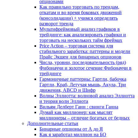
опционами
Как правильно торговать по трендам,
откатам и во время боковых движений
(консолидации) + учимся определять
разворот тренда
Мультифреймовый анализ графиков в
трейдинге: как анализировать графики и
торговать на нескольких тайм фреймах
Price Action – торговая система для
стабильного заработка: паттерны и модели
Прайс Экшен для бинарных опционов
Числа, уровни, последовательность (ряд)
Фибоначчи и золотое сечение Фибоначчи в
трейдинге
Гармоничные паттерны: Гартли, бабочка
Гартли, Краб, Летучая мышь, Акула, Три
движения, ABCD и Шифр
Волны Эллиотта: волновой анализ Эллиотта
и теория волн Эллиота
Вильям Делберт Ганн : свинги Ганна
Думай как миллионер: как мыслят
миллионеры – отличие богатых от бедных
Дополнительные статьи
Бинарные опционы от А до Я
Как я заработал миллион на БО