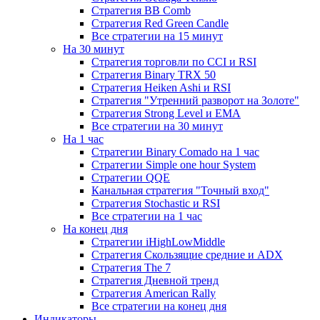
Стратегия ВВ Comb
Стратегия Red Green Candle
Все стратегии на 15 минут
На 30 минут
Стратегия торговли по CCI и RSI
Стратегия Binary TRX 50
Стратегия Heiken Ashi и RSI
Стратегия "Утренний разворот на Золоте"
Стратегия Strong Level и EMA
Все стратегии на 30 минут
На 1 час
Стратегии Binary Comado на 1 час
Стратегии Simple one hour System
Стратегии QQE
Канальная стратегия "Точный вход"
Стратегия Stochastic и RSI
Все стратегии на 1 час
На конец дня
Стратегии iHighLowMiddle
Стратегия Скользящие средние и ADX
Стратегия The 7
Стратегия Дневной тренд
Стратегия American Rally
Все стратегии на конец дня
Индикаторы