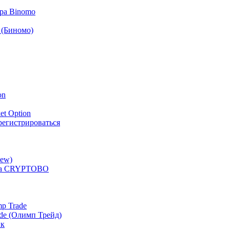
ра Binomo
 (Биномо)
on
et Option
арегистрироваться
iew)
ера CRYPTOBO
p Trade
de (Олимп Трейд)
ик