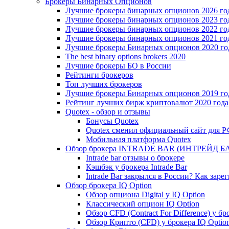
Брокеры Бинарных Опционов
Лучшие брокеры бинарных опционов 2026 го
Лучшие брокеры бинарных опционов 2023 го
Лучшие брокеры бинарных опционов 2022 го
Лучшие брокеры бинарных опционов 2021 го
Лучшие брокеры Бинарных опционов 2020 го
The best binary options brokers 2020
Лучшие брокеры БО в России
Рейтинги брокеров
Топ лучших брокеров
Лучшие брокеры Бинарных опционов 2019 год
Рейтинг лучших бирж криптовалют 2020 года
Quotex - обзор и отзывы
Бонусы Quotex
Quotex сменил официальный сайт для 
Мобильная платформа Quotex
Обзор брокера INTRADE BAR (ИНТРЕЙД Б
Intrade bar отзывы о брокере
Кэшбэк у брокера Intrade Bar
Intrade Bar закрылся в России? Как заре
Обзор брокера IQ Option
Обзор опциона Digital у IQ Option
Классический опцион IQ Option
Обзор CFD (Contract For Difference) у бр
Обзор Крипто (CFD) у брокера IQ Optio