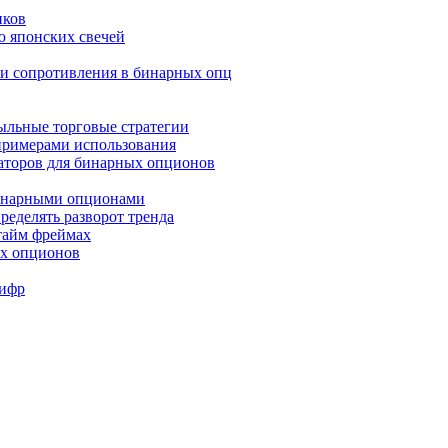
иков
ю японских свечей
и и сопротивления в бинарных опц
быльные торговые стратегии
 примерами использования
аторов для бинарных опционов
бинарными опционами
ределять разворот тренда
 тайм фреймах
ых опционов
Шифр