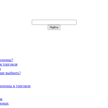
пционы?
я торговля
а
чше выбрать?
пционы в торговле
ов
ионах