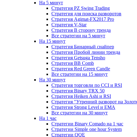
На 5 минут
Стратегия PZ Swing Trading
Стратегия для поиска разворотов
Стратегия Agimat-FX2017 Pro
Стратегия V-Star
Стратегия В сторону тренда
Все стратегии на 5 минут
На 15 минут
Стратегия Бинарный снайпер
Стратегия Пробой линии тренда
Стратегия Getsuga Tensho
Стратегия ВВ Comb
Стратегия Red Green Candle
Все стратегии на 15 минут
На 30 минут
Стратегия торговли по CCI и RSI
Стратегия Binary TRX 50
Стратегия Heiken Ashi и RSI
Стратегия "Утренний разворот на Золот
Стратегия Strong Level и EMA
Все стратегии на 30 минут
На 1 час
Стратегии Binary Comado на 1 час
Стратегии Simple one hour System
Стратегии QQE