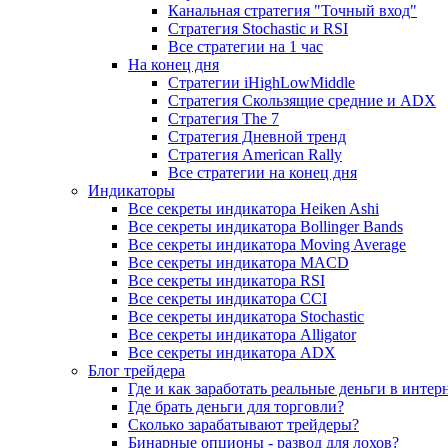
Канальная стратегия "Точный вход"
Стратегия Stochastic и RSI
Все стратегии на 1 час
На конец дня
Стратегии iHighLowMiddle
Стратегия Скользящие средние и ADX
Стратегия The 7
Стратегия Дневной тренд
Стратегия American Rally
Все стратегии на конец дня
Индикаторы
Все секреты индикатора Heiken Ashi
Все секреты индикатора Bollinger Bands
Все секреты индикатора Moving Average
Все секреты индикатора MACD
Все секреты индикатора RSI
Все секреты индикатора CCI
Все секреты индикатора Stochastic
Все секреты индикатора Alligator
Все секреты индикатора ADX
Блог трейдера
Где и как заработать реальные деньги в интер
Где брать деньги для торговли?
Сколько зарабатывают трейдеры?
Бинарные опционы - развод для лохов?