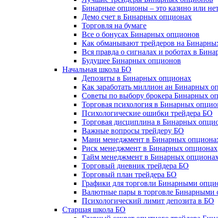
Бинарные опционы – это казино или не
Демо счет в Бинарных опционах
Торговля на бумаге
Все о бонусах Бинарных опционов
Как обманывают трейдеров на Бинарны
Вся правда о сигналах и роботах в Бин
Будущее Бинарных опционов
Начальная школа БО
Депозиты в Бинарных опционах
Как заработать миллион ан Бинарных о
Советы по выбору брокера Бинарных о
Торговая психология в Бинарных опцио
Психологические ошибки трейдера БО
Торговая дисциплина в Бинарных опци
Важные вопросы трейдеру БО
Мани менеджмент в Бинарных опциона
Риск менеджмент в Бинарных опционах
Тайм менеджмент в Бинарных опциона
Торговый дневник трейдера БО
Торговый план трейдера БО
Графики для торговли Бинарными опци
Валютные пары в торговле Бинарными
Психологический лимит депозита в БО
Старшая школа БО