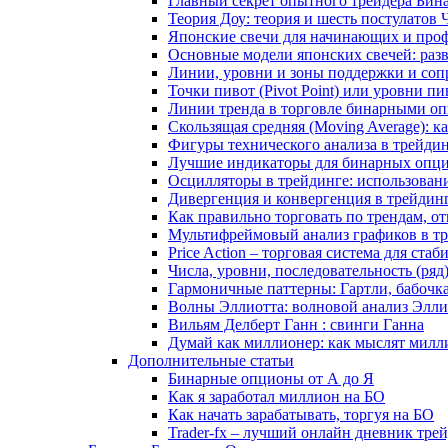
Главный секрет опытного трейдера Бин
Теория Доу: теория и шесть постулатов
Японские свечи для начинающих и проф
Основные модели японских свечей: раз
Линии, уровни и зоны поддержки и сопр
Точки пивот (Pivot Point) или уровни пи
Линии тренда в торговле бинарными оп
Скользящая средняя (Moving Average): 
Фигуры технического анализа в трейди
Лучшие индикаторы для бинарных опцио
Осцилляторы в трейдинге: использован
Дивергенция и конвергенция в трейдин
Как правильно торговать по трендам, о
Мультифреймовый анализ графиков в тре
Price Action – торговая система для ст
Числа, уровни, последовательность (ря
Гармоничные паттерны: Гартли, бабочк
Волны Эллиотта: волновой анализ Элли
Вильям Делберт Ганн : свинги Ганна
Думай как миллионер: как мыслят милл
Дополнительные статьи
Бинарные опционы от А до Я
Как я заработал миллион на БО
Как начать зарабатывать, торгуя на БО
Trader-fx – лучший онлайн дневник тр