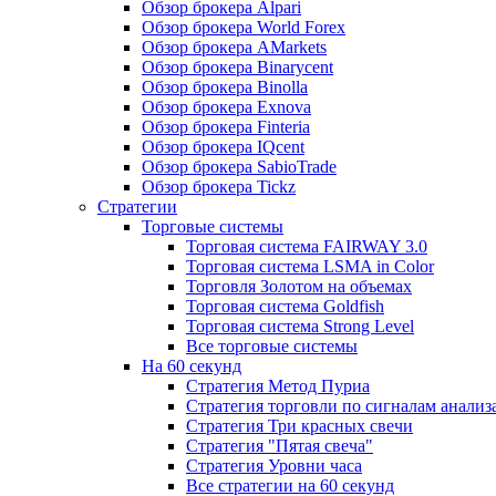
Обзор брокера Alpari
Обзор брокера World Forex
Обзор брокера AMarkets
Обзор брокера Binarycent
Обзор брокера Binolla
Обзор брокера Exnova
Обзор брокера Finteria
Обзор брокера IQcent
Обзор брокера SabioTrade
Обзор брокера Tickz
Стратегии
Торговые системы
Торговая система FAIRWAY 3.0
Торговая система LSMA in Color
Торговля Золотом на объемах
Торговая система Goldfish
Торговая система Strong Level
Все торговые системы
На 60 секунд
Стратегия Метод Пуриа
Стратегия торговли по сигналам анализ
Стратегия Три красных свечи
Стратегия "Пятая свеча"
Стратегия Уровни часа
Все стратегии на 60 секунд