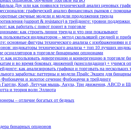
арных опционов: обучение торговле на БО
 Чарльза Доу или как появился технический анализ ценовых граф
ессионалов: графический анализ финансовых рынков с помощь
воротные свечные модели и модели продолжения тренда
отивления (support & resistance) в трейдинге: уровни поддержк
вот: как работать с пивот поинт в торговле
ционами: как строить линии тренда и что они показывают
как пользоваться индикатором – метод скользящей средней и при
нге: основные фигуры технического анализа с изображениями и
нов: индикаторы технического анализа + топ 10 лучших индик
ие осцилляторов в торговле бинарными опционами
ге: как использовать дивергенцию и конвергенцию в торговле 
ткатам и во время боковых движений (консолидации) + учимся оп
йдинге: как анализировать графики и торговать на нескольких
абильного заработка: паттерны и модели Прайс Экшен для бинарн
д) Фибоначчи и золотое сечение Фибоначчи в трейдинге
а Гартли, Краб, Летучая мышь, Акула, Три движения, ABCD и 
отта и теория волн Эллиота
ионеры – отличие богатых от бедных
ейдера бинарных опционов