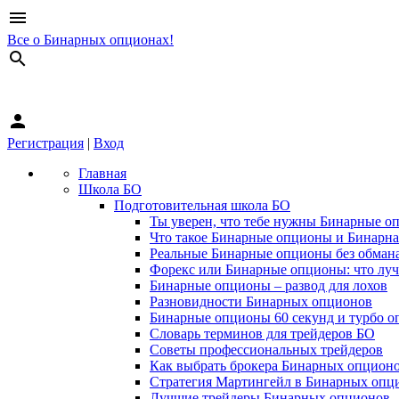
menu
Все о Бинарных опционах!
search
person
Регистрация
|
Вход
Главная
Школа БО
Подготовительная школа БО
Ты уверен, что тебе нужны Бинарные о
Что такое Бинарные опционы и Бинарна
Реальные Бинарные опционы без обман
Форекс или Бинарные опционы: что лу
Бинарные опционы – развод для лохов
Разновидности Бинарных опционов
Бинарные опционы 60 секунд и турбо о
Словарь терминов для трейдеров БО
Советы профессиональных трейдеров
Как выбрать брокера Бинарных опцион
Стратегия Мартингейл в Бинарных опц
Лучшие трейдеры Бинарных опционов