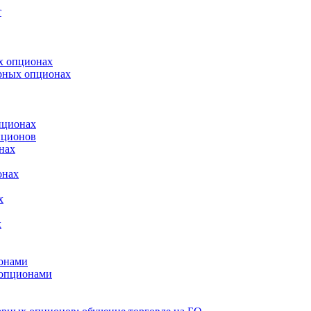
т
х опционах
арных опционах
пционах
пционов
нах
онах
х
х
онами
 опционами