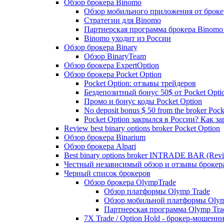
Обзор брокера Binomo
Обзор мобильного приложения от броке
Стратегии для Binomo
Партнерская программа брокера Binomo
Binomo уходит из России
Обзор брокера Binary
Обзор BinaryTeam
Обзор брокера ExpertOption
Обзор брокера Pocket Option
Pocket Option: отзывы трейдеров
Бездепозитный бонус 50$ от Pocket Opti
Промо и бонус коды Pocket Option
No deposit bonus $ 50 from the broker Pock
Pocket Option закрылся в России? Как з
Review best binary options broker Pocket Option
Обзор брокера Binarium
Обзор брокера Alpari
Best binary options broker INTRADE BAR (Rev
Честный независимый обзор и отзывы брок
Черный список брокеров
Обзор брокера OlympTrade
Обзор платформы Olymp Trade
Обзор мобильной платформы Olym
Партнерская программа Olymp Tra
7X Trade / Option Hold - брокер-мошенн