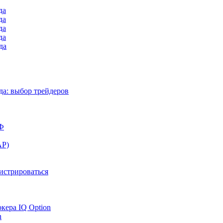
да
да
да
да
да
а: выбор трейдеров
РФ
АР)
гистрироваться
окера IQ Option
n