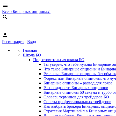
menu
Все о Бинарных опционах!
search
person
Регистрация
|
Вход
Главная
Школа БО
Подготовительная школа БО
Ты уверен, что тебе нужны Бинарные о
Что такое Бинарные опционы и Бинарна
Реальные Бинарные опционы без обман
Форекс или Бинарные опционы: что лу
Бинарные опционы – развод для лохов
Разновидности Бинарных опционов
Бинарные опционы 60 секунд и турбо о
Словарь терминов для трейдеров БО
Советы профессиональных трейдеров
Как выбрать брокера Бинарных опцион
Стратегия Мартингейл в Бинарных опц
Лучшие трейдеры Бинарных опционов