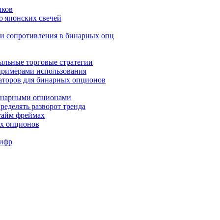
иков
ю японских свечей
и и сопротивления в бинарных опц
быльные торговые стратегии
 примерами использования
аторов для бинарных опционов
бинарными опционами
ределять разворот тренда
 тайм фреймах
ых опционов
Шифр