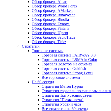
Обзор брокера Alpari
Обзор брокера World Forex
Обзор брокера AMarkets
Обзор брокера Binarycent
Обзор брокера Binolla
Обзор брокера Exnova
Обзор брокера Finteria
Обзор брокера IQcent
Обзор брокера SabioTrade
Обзор брокера Tickz
Стратегии
Торговые системы
Торговая система FAIRWAY 3.0
Торговая система LSMA in Color
Торговля Золотом на объемах
Торговая система Goldfish
Торговая система Strong Level
Все торговые системы
На 60 секунд
Стратегия Метод Пуриа
Стратегия торговли по сигналам анализ
Стратегия Три красных свечи
Стратегия "Пятая свеча"
Стратегия Уровни часа
Все стратегии на 60 секунд