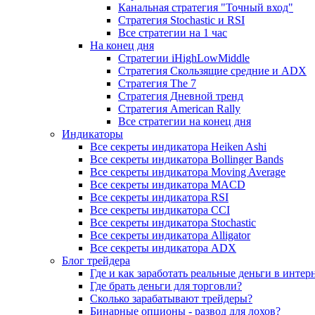
Канальная стратегия "Точный вход"
Стратегия Stochastic и RSI
Все стратегии на 1 час
На конец дня
Стратегии iHighLowMiddle
Стратегия Скользящие средние и ADX
Стратегия The 7
Стратегия Дневной тренд
Стратегия American Rally
Все стратегии на конец дня
Индикаторы
Все секреты индикатора Heiken Ashi
Все секреты индикатора Bollinger Bands
Все секреты индикатора Moving Average
Все секреты индикатора MACD
Все секреты индикатора RSI
Все секреты индикатора CCI
Все секреты индикатора Stochastic
Все секреты индикатора Alligator
Все секреты индикатора ADX
Блог трейдера
Где и как заработать реальные деньги в интер
Где брать деньги для торговли?
Сколько зарабатывают трейдеры?
Бинарные опционы - развод для лохов?