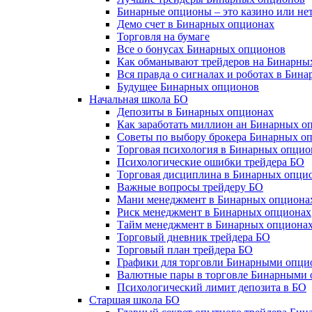
Бинарные опционы – это казино или не
Демо счет в Бинарных опционах
Торговля на бумаге
Все о бонусах Бинарных опционов
Как обманывают трейдеров на Бинарны
Вся правда о сигналах и роботах в Бин
Будущее Бинарных опционов
Начальная школа БО
Депозиты в Бинарных опционах
Как заработать миллион ан Бинарных о
Советы по выбору брокера Бинарных о
Торговая психология в Бинарных опцио
Психологические ошибки трейдера БО
Торговая дисциплина в Бинарных опци
Важные вопросы трейдеру БО
Мани менеджмент в Бинарных опциона
Риск менеджмент в Бинарных опционах
Тайм менеджмент в Бинарных опциона
Торговый дневник трейдера БО
Торговый план трейдера БО
Графики для торговли Бинарными опци
Валютные пары в торговле Бинарными
Психологический лимит депозита в БО
Старшая школа БО