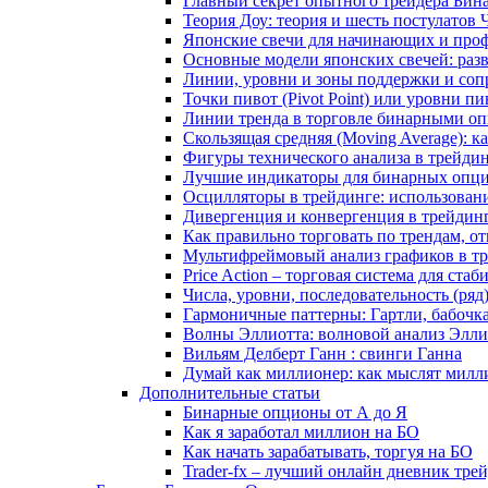
Главный секрет опытного трейдера Бин
Теория Доу: теория и шесть постулатов
Японские свечи для начинающих и проф
Основные модели японских свечей: раз
Линии, уровни и зоны поддержки и сопр
Точки пивот (Pivot Point) или уровни пи
Линии тренда в торговле бинарными оп
Скользящая средняя (Moving Average): 
Фигуры технического анализа в трейди
Лучшие индикаторы для бинарных опцио
Осцилляторы в трейдинге: использован
Дивергенция и конвергенция в трейдин
Как правильно торговать по трендам, о
Мультифреймовый анализ графиков в тре
Price Action – торговая система для ст
Числа, уровни, последовательность (ря
Гармоничные паттерны: Гартли, бабочк
Волны Эллиотта: волновой анализ Элли
Вильям Делберт Ганн : свинги Ганна
Думай как миллионер: как мыслят милл
Дополнительные статьи
Бинарные опционы от А до Я
Как я заработал миллион на БО
Как начать зарабатывать, торгуя на БО
Trader-fx – лучший онлайн дневник тр