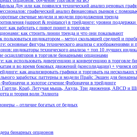
арных опционов: обучение торговле на БО
 Чарльза Доу или как появился технический анализ ценовых граф
ессионалов: графический анализ финансовых рынков с помощь
воротные свечные модели и модели продолжения тренда
отивления (support & resistance) в трейдинге: уровни поддержк
вот: как работать с пивот поинт в торговле
ционами: как строить линии тренда и что они показывают
как пользоваться индикатором – метод скользящей средней и при
нге: основные фигуры технического анализа с изображениями и
нов: индикаторы технического анализа + топ 10 лучших индик
ие осцилляторов в торговле бинарными опционами
ге: как использовать дивергенцию и конвергенцию в торговле 
ткатам и во время боковых движений (консолидации) + учимся оп
йдинге: как анализировать графики и торговать на нескольких
абильного заработка: паттерны и модели Прайс Экшен для бинарн
д) Фибоначчи и золотое сечение Фибоначчи в трейдинге
а Гартли, Краб, Летучая мышь, Акула, Три движения, ABCD и 
отта и теория волн Эллиота
ионеры – отличие богатых от бедных
ейдера бинарных опционов