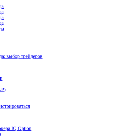
да
да
да
да
да
а: выбор трейдеров
РФ
АР)
гистрироваться
окера IQ Option
n