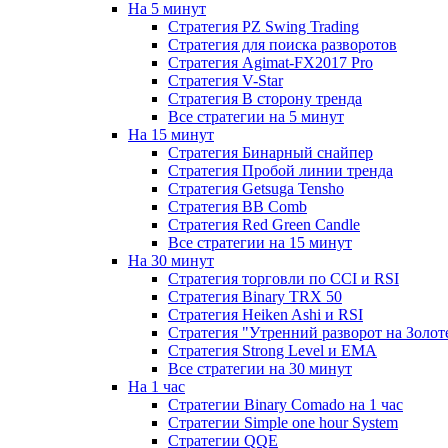
На 5 минут
Стратегия PZ Swing Trading
Стратегия для поиска разворотов
Стратегия Agimat-FX2017 Pro
Стратегия V-Star
Стратегия В сторону тренда
Все стратегии на 5 минут
На 15 минут
Стратегия Бинарный снайпер
Стратегия Пробой линии тренда
Стратегия Getsuga Tensho
Стратегия ВВ Comb
Стратегия Red Green Candle
Все стратегии на 15 минут
На 30 минут
Стратегия торговли по CCI и RSI
Стратегия Binary TRX 50
Стратегия Heiken Ashi и RSI
Стратегия "Утренний разворот на Золот
Стратегия Strong Level и EMA
Все стратегии на 30 минут
На 1 час
Стратегии Binary Comado на 1 час
Стратегии Simple one hour System
Стратегии QQE