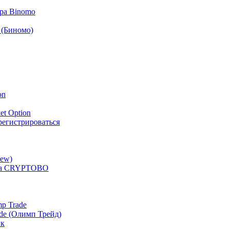
ра Binomo
 (Биномо)
on
et Option
арегистрироваться
iew)
ера CRYPTOBO
p Trade
de (Олимп Трейд)
ик