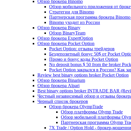
Обзор брокера Binomo
Обзор мобильного приложения от броке
Стратегии для Binomo
Партнерская программа брокера Binomo
Binomo уходит из России
Обзор брокера Binary
Обзор BinaryTeam
Обзор брокера ExpertOption
Обзор брокера Pocket Option
Pocket Option: отзывы трейдеров
Бездепозитный бонус 50$ от Pocket Opti
Промо и бонус коды Pocket Option
No deposit bonus $ 50 from the broker Pock
Pocket Option закрылся в России? Как з
Review best binary options broker Pocket Option
Обзор брокера Binarium
Обзор брокера Alpari
Best binary options broker INTRADE BAR (Rev
Честный независимый обзор и отзывы брок
Черный список брокеров
Обзор брокера OlympTrade
Обзор платформы Olymp Trade
Обзор мобильной платформы Olym
Партнерская программа Olymp Tra
7X Trade / Option Hold - брокер-мошенн