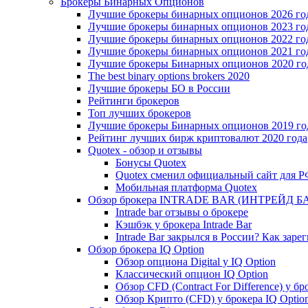
Брокеры Бинарных Опционов
Лучшие брокеры бинарных опционов 2026 го
Лучшие брокеры бинарных опционов 2023 го
Лучшие брокеры бинарных опционов 2022 го
Лучшие брокеры бинарных опционов 2021 го
Лучшие брокеры Бинарных опционов 2020 го
The best binary options brokers 2020
Лучшие брокеры БО в России
Рейтинги брокеров
Топ лучших брокеров
Лучшие брокеры Бинарных опционов 2019 год
Рейтинг лучших бирж криптовалют 2020 года
Quotex - обзор и отзывы
Бонусы Quotex
Quotex сменил официальный сайт для 
Мобильная платформа Quotex
Обзор брокера INTRADE BAR (ИНТРЕЙД Б
Intrade bar отзывы о брокере
Кэшбэк у брокера Intrade Bar
Intrade Bar закрылся в России? Как заре
Обзор брокера IQ Option
Обзор опциона Digital у IQ Option
Классический опцион IQ Option
Обзор CFD (Contract For Difference) у бр
Обзор Крипто (CFD) у брокера IQ Optio