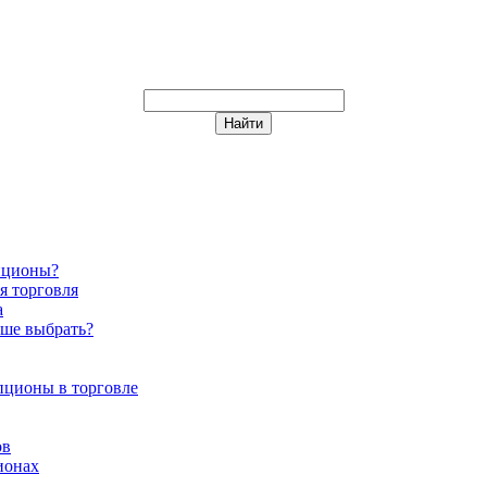
пционы?
я торговля
а
чше выбрать?
пционы в торговле
ов
ионах