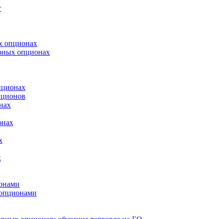
т
х опционах
арных опционах
пционах
пционов
нах
онах
х
х
онами
 опционами