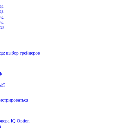
да
да
да
да
да
а: выбор трейдеров
РФ
АР)
гистрироваться
окера IQ Option
n