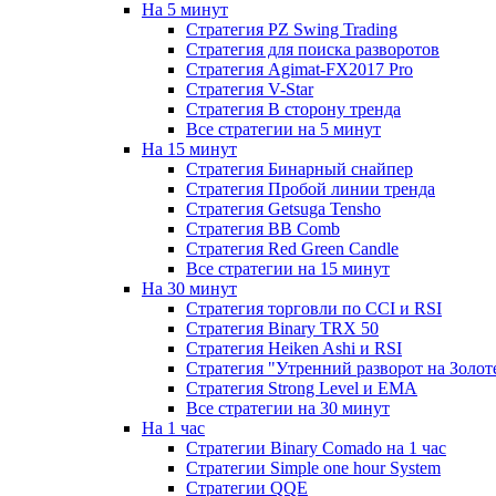
На 5 минут
Стратегия PZ Swing Trading
Стратегия для поиска разворотов
Стратегия Agimat-FX2017 Pro
Стратегия V-Star
Стратегия В сторону тренда
Все стратегии на 5 минут
На 15 минут
Стратегия Бинарный снайпер
Стратегия Пробой линии тренда
Стратегия Getsuga Tensho
Стратегия ВВ Comb
Стратегия Red Green Candle
Все стратегии на 15 минут
На 30 минут
Стратегия торговли по CCI и RSI
Стратегия Binary TRX 50
Стратегия Heiken Ashi и RSI
Стратегия "Утренний разворот на Золот
Стратегия Strong Level и EMA
Все стратегии на 30 минут
На 1 час
Стратегии Binary Comado на 1 час
Стратегии Simple one hour System
Стратегии QQE