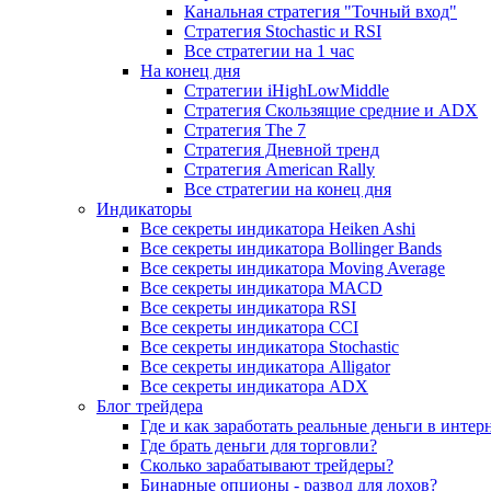
Канальная стратегия "Точный вход"
Стратегия Stochastic и RSI
Все стратегии на 1 час
На конец дня
Стратегии iHighLowMiddle
Стратегия Скользящие средние и ADX
Стратегия The 7
Стратегия Дневной тренд
Стратегия American Rally
Все стратегии на конец дня
Индикаторы
Все секреты индикатора Heiken Ashi
Все секреты индикатора Bollinger Bands
Все секреты индикатора Moving Average
Все секреты индикатора MACD
Все секреты индикатора RSI
Все секреты индикатора CCI
Все секреты индикатора Stochastic
Все секреты индикатора Alligator
Все секреты индикатора ADX
Блог трейдера
Где и как заработать реальные деньги в интер
Где брать деньги для торговли?
Сколько зарабатывают трейдеры?
Бинарные опционы - развод для лохов?