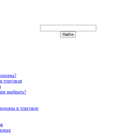
пционы?
я торговля
а
чше выбрать?
пционы в торговле
ов
ионах