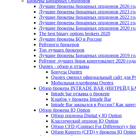
Брокеры Бинарных Опционов
Лучшие брокеры бинарных опционов 2026 го
Лучшие брокеры бинарных опционов 2023 го
Лучшие брокеры бинарных опционов 2022 го
Лучшие брокеры бинарных опционов 2021 го
Лучшие брокеры Бинарных опционов 2020 го
The best binary options brokers 2020
Лучшие брокеры БО в России
Рейтинги брокеров
Топ лучших брокеров
Лучшие брокеры Бинарных опционов 2019 год
Рейтинг лучших бирж криптовалют 2020 года
Quotex - обзор и отзывы
Бонусы Quotex
Quotex сменил официальный сайт для 
Мобильная платформа Quotex
Обзор брокера INTRADE BAR (ИНТРЕЙД Б
Intrade bar отзывы о брокере
Кэшбэк у брокера Intrade Bar
Intrade Bar закрылся в России? Как заре
Обзор брокера IQ Option
Обзор опциона Digital у IQ Option
Классический опцион IQ Option
Обзор CFD (Contract For Difference) у бр
Обзор Крипто (CFD) у брокера IQ Optio