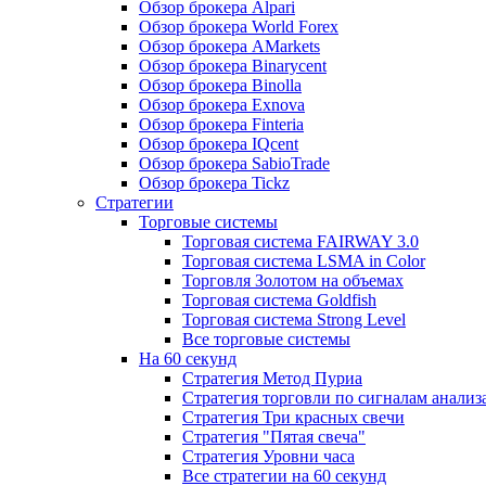
Обзор брокера Alpari
Обзор брокера World Forex
Обзор брокера AMarkets
Обзор брокера Binarycent
Обзор брокера Binolla
Обзор брокера Exnova
Обзор брокера Finteria
Обзор брокера IQcent
Обзор брокера SabioTrade
Обзор брокера Tickz
Стратегии
Торговые системы
Торговая система FAIRWAY 3.0
Торговая система LSMA in Color
Торговля Золотом на объемах
Торговая система Goldfish
Торговая система Strong Level
Все торговые системы
На 60 секунд
Стратегия Метод Пуриа
Стратегия торговли по сигналам анализ
Стратегия Три красных свечи
Стратегия "Пятая свеча"
Стратегия Уровни часа
Все стратегии на 60 секунд