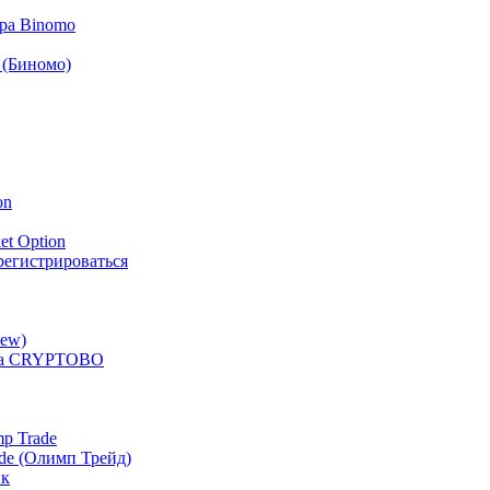
ра Binomo
 (Биномо)
on
et Option
арегистрироваться
iew)
ера CRYPTOBO
p Trade
de (Олимп Трейд)
ик