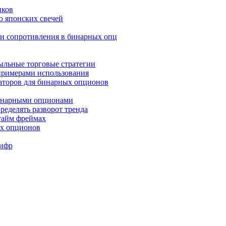
иков
ю японских свечей
и и сопротивления в бинарных опц
быльные торговые стратегии
 примерами использования
аторов для бинарных опционов
бинарными опционами
ределять разворот тренда
 тайм фреймах
ых опционов
Шифр