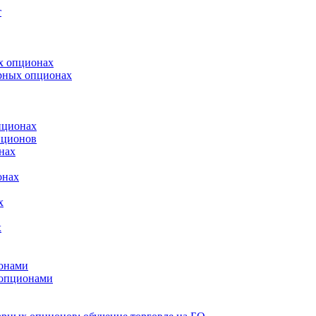
т
х опционах
арных опционах
пционах
пционов
нах
онах
х
х
онами
 опционами