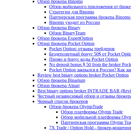
Обзор брокера Binomo
Обзор мобильного приложения от броке
Стратегии для Binomo
Партнерская программа брокера Binomo
Binomo уходит из России
Обзор брокера Binary
Обзор BinaryTeam
Обзор брокера ExpertOption
Обзор брокера Pocket Option
Pocket Option: отзывы трейдеров
Бездепозитный бонус 50$ от Pocket Opti
Промо и бонус коды Pocket Option
No deposit bonus $ 50 from the broker Pock
Pocket Option закрылся в России? Как з
Review best binary options broker Pocket Option
Обзор брокера Binarium
Обзор брокера Alpari
Best binary options broker INTRADE BAR (Rev
Честный независимый обзор и отзывы брок
Черный список брокеров
Обзор брокера OlympTrade
Обзор платформы Olymp Trade
Обзор мобильной платформы Olym
Партнерская программа Olymp Tra
7X Trade / Option Hold - брокер-мошенн