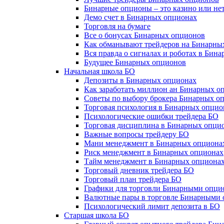
Бинарные опционы – это казино или не
Демо счет в Бинарных опционах
Торговля на бумаге
Все о бонусах Бинарных опционов
Как обманывают трейдеров на Бинарны
Вся правда о сигналах и роботах в Бин
Будущее Бинарных опционов
Начальная школа БО
Депозиты в Бинарных опционах
Как заработать миллион ан Бинарных о
Советы по выбору брокера Бинарных о
Торговая психология в Бинарных опцио
Психологические ошибки трейдера БО
Торговая дисциплина в Бинарных опци
Важные вопросы трейдеру БО
Мани менеджмент в Бинарных опциона
Риск менеджмент в Бинарных опционах
Тайм менеджмент в Бинарных опциона
Торговый дневник трейдера БО
Торговый план трейдера БО
Графики для торговли Бинарными опци
Валютные пары в торговле Бинарными
Психологический лимит депозита в БО
Старшая школа БО