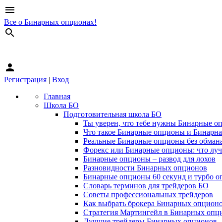
menu
Все о Бинарных опционах!
search
person
Регистрация
|
Вход
Главная
Школа БО
Подготовительная школа БО
Ты уверен, что тебе нужны Бинарные о
Что такое Бинарные опционы и Бинарна
Реальные Бинарные опционы без обман
Форекс или Бинарные опционы: что лу
Бинарные опционы – развод для лохов
Разновидности Бинарных опционов
Бинарные опционы 60 секунд и турбо о
Словарь терминов для трейдеров БО
Советы профессиональных трейдеров
Как выбрать брокера Бинарных опцион
Стратегия Мартингейл в Бинарных опц
Лучшие трейдеры Бинарных опционов