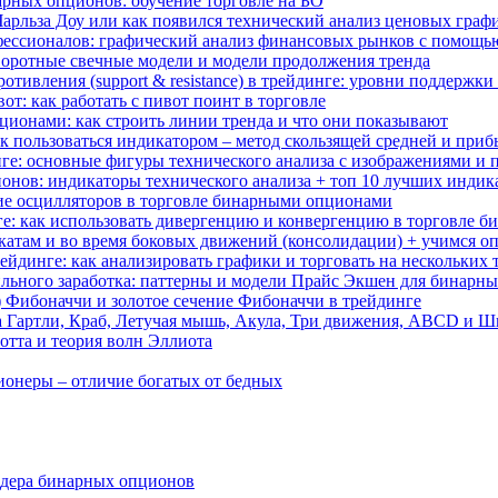
арных опционов: обучение торговле на БО
 Чарльза Доу или как появился технический анализ ценовых граф
ессионалов: графический анализ финансовых рынков с помощь
воротные свечные модели и модели продолжения тренда
отивления (support & resistance) в трейдинге: уровни поддержк
вот: как работать с пивот поинт в торговле
ционами: как строить линии тренда и что они показывают
как пользоваться индикатором – метод скользящей средней и при
нге: основные фигуры технического анализа с изображениями и
нов: индикаторы технического анализа + топ 10 лучших индик
ие осцилляторов в торговле бинарными опционами
ге: как использовать дивергенцию и конвергенцию в торговле 
ткатам и во время боковых движений (консолидации) + учимся оп
йдинге: как анализировать графики и торговать на нескольких
абильного заработка: паттерны и модели Прайс Экшен для бинарн
д) Фибоначчи и золотое сечение Фибоначчи в трейдинге
а Гартли, Краб, Летучая мышь, Акула, Три движения, ABCD и 
отта и теория волн Эллиота
ионеры – отличие богатых от бедных
ейдера бинарных опционов