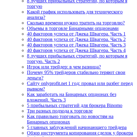
8 лучших прибыльных стратегий, по которым я
торгую
Какой график использовать для технического
анализа?
Сколько времени нужно тратить на торговлю?
Объемы в торговле Бинарными опционами
40 факторов успеха от Джека Швагера. Часть 1
40 факторов успеха от Джека Швагера. Часть 2
40 факторов успеха от Джека Швагера. Часть 3
40 факторов успеха от Джека Швагера. Часть 4
8 лучших прибыльных стратегий, по которым я
торгую. Часть 2
Игрок или трейдер: в чем разница?
Почему 95% трейдеров стабильно теряют свои
деньги?
Сайту onlyprofit.net 1 год: провал или разбег перед
рывком?
Как заработать на Бинарных опционах без
вложений. Часть 3
5 прибыльных стратегий для брокера Binomo
Три разных подхода к торговле
Как правильно торговать по новостям на
Бинарных опционах
5 главных заблуждений начинающего трейдера
Обзор инструмента копирования сделок у брокера