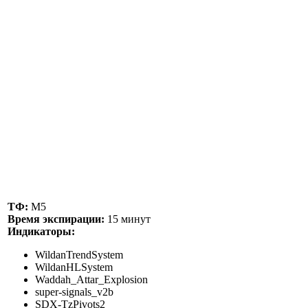
ТФ:
М5
Время экспирации:
15 минут
Индикаторы:
WildanTrendSystem
WildanHLSystem
Waddah_Attar_Explosion
super-signals_v2b
SDX-TzPivots2