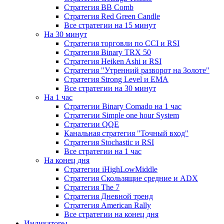
Стратегия ВВ Comb
Стратегия Red Green Candle
Все стратегии на 15 минут
На 30 минут
Стратегия торговли по CCI и RSI
Стратегия Binary TRX 50
Стратегия Heiken Ashi и RSI
Стратегия "Утренний разворот на Золоте"
Стратегия Strong Level и EMA
Все стратегии на 30 минут
На 1 час
Стратегии Binary Comado на 1 час
Стратегии Simple one hour System
Стратегии QQE
Канальная стратегия "Точный вход"
Стратегия Stochastic и RSI
Все стратегии на 1 час
На конец дня
Стратегии iHighLowMiddle
Стратегия Скользящие средние и ADX
Стратегия The 7
Стратегия Дневной тренд
Стратегия American Rally
Все стратегии на конец дня
Индикаторы