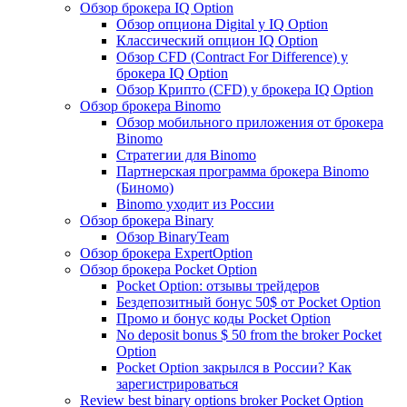
Обзор брокера IQ Option
Обзор опциона Digital у IQ Option
Классический опцион IQ Option
Обзор CFD (Contract For Difference) у
брокера IQ Option
Обзор Крипто (CFD) у брокера IQ Option
Обзор брокера Binomo
Обзор мобильного приложения от брокера
Binomo
Стратегии для Binomo
Партнерская программа брокера Binomo
(Биномо)
Binomo уходит из России
Обзор брокера Binary
Обзор BinaryTeam
Обзор брокера ExpertOption
Обзор брокера Pocket Option
Pocket Option: отзывы трейдеров
Бездепозитный бонус 50$ от Pocket Option
Промо и бонус коды Pocket Option
No deposit bonus $ 50 from the broker Pocket
Option
Pocket Option закрылся в России? Как
зарегистрироваться
Review best binary options broker Pocket Option