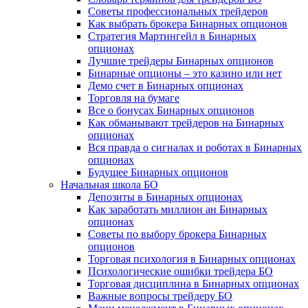
Советы профессиональных трейдеров
Как выбрать брокера Бинарных опционов
Стратегия Мартингейл в Бинарных
опционах
Лучшие трейдеры Бинарных опционов
Бинарные опционы – это казино или нет
Демо счет в Бинарных опционах
Торговля на бумаге
Все о бонусах Бинарных опционов
Как обманывают трейдеров на Бинарных
опционах
Вся правда о сигналах и роботах в Бинарных
опционах
Будущее Бинарных опционов
Начальная школа БО
Депозиты в Бинарных опционах
Как заработать миллион ан Бинарных
опционах
Советы по выбору брокера Бинарных
опционов
Торговая психология в Бинарных опционах
Психологические ошибки трейдера БО
Торговая дисциплина в Бинарных опционах
Важные вопросы трейдеру БО