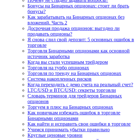
Почему не стыдно задавать вопросы?
Бонусы на Бинарных опционах: стоит ли брать
бонусы?
Как зарабатывать на Бинарных опционах без
вложений. Часть 2
Досрочная продажа опционов: выгодно ли
продавать опционы?
Я снова слил свой депозит: 5 основных ошибок в
торговле
Торговля Бинарными опционами как основной
источник заработка
Когда вы стали успешным трейдером
Торговля на турбо опционах
Торговля по тренду на Бинарных опционах
Система накопленных рисков
Когда переходить с демо счета на реальный счет?
LTC/USD и BTC/USD: секреты торговли
Словарь терминов для трейдеров Бинарных
опционов
Торгуем в плюс на Бинарных опционах
Как новичкам избежать ошибок в торговле
Бинарными опционами
Как найти и исправить свои ошибки в торговле
Учимся принимать убытки правильно
Круглые ценовые уровни