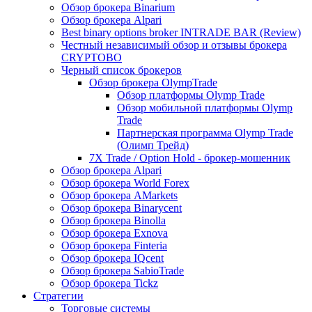
Обзор брокера Binarium
Обзор брокера Alpari
Best binary options broker INTRADE BAR (Review)
Честный независимый обзор и отзывы брокера
CRYPTOBO
Черный список брокеров
Обзор брокера OlympTrade
Обзор платформы Olymp Trade
Обзор мобильной платформы Olymp
Trade
Партнерская программа Olymp Trade
(Олимп Трейд)
7X Trade / Option Hold - брокер-мошенник
Обзор брокера Alpari
Обзор брокера World Forex
Обзор брокера AMarkets
Обзор брокера Binarycent
Обзор брокера Binolla
Обзор брокера Exnova
Обзор брокера Finteria
Обзор брокера IQcent
Обзор брокера SabioTrade
Обзор брокера Tickz
Стратегии
Торговые системы