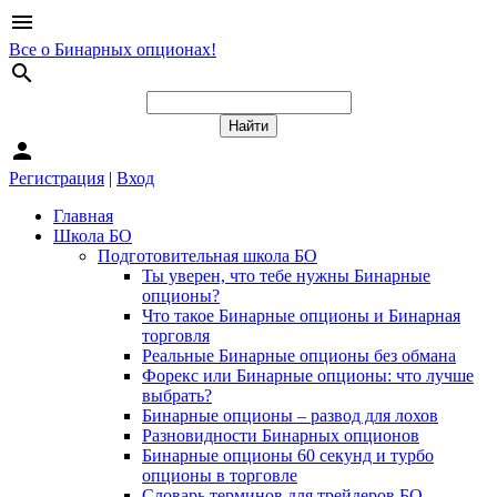
menu
Все о Бинарных опционах!
search
person
Регистрация
|
Вход
Главная
Школа БО
Подготовительная школа БО
Ты уверен, что тебе нужны Бинарные
опционы?
Что такое Бинарные опционы и Бинарная
торговля
Реальные Бинарные опционы без обмана
Форекс или Бинарные опционы: что лучше
выбрать?
Бинарные опционы – развод для лохов
Разновидности Бинарных опционов
Бинарные опционы 60 секунд и турбо
опционы в торговле
Словарь терминов для трейдеров БО