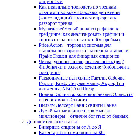
опционами
Как правильно торговать по трендам,
откатам и во время боковых движений
(консолидации) + учимся определять
разворот тренда
Мультифреймовый анализ графиков в
трейдинге: как анализировать графики и
торговать на нескольких тайм фреймах
Price Action – торговая система для
стабильного заработка: паттерны и модели
Прайс Экшен для бинарных опционов
Числа, уровни, последовательность (ряд)
Фибоначчи и золотое сечение Фибоначчи в
трейдинге
Гармоничные паттерны: Гартли, бабочка
Гартли, Краб, Летучая мышь, Акула, Три
движения, ABCD и Шифр
Волны Эллиотта: волновой анализ Эллиотта
и теория волн Эллиота
Вильям Делберт Ганн : свинги Ганна
Думай как миллионер: как мыслят
миллионеры – отличие богатых от бедных
Дополнительные статьи
Бинарные опционы от А до Я
Как я заработал миллион на БО