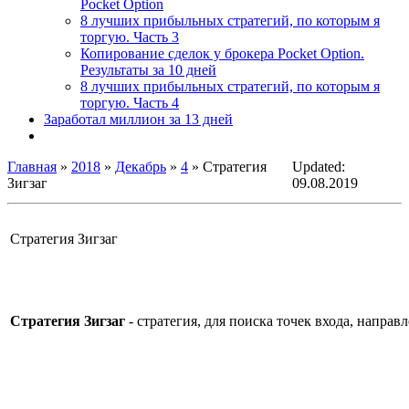
Pocket Option
8 лучших прибыльных стратегий, по которым я
торгую. Часть 3
Копирование сделок у брокера Pocket Option.
Результаты за 10 дней
8 лучших прибыльных стратегий, по которым я
торгую. Часть 4
Заработал миллион за 13 дней
Главная
»
2018
»
Декабрь
»
4
» Стратегия
Updated:
Зигзаг
09.08.2019
Стратегия Зигзаг
Стратегия Зигзаг
- стратегия, для поиска точек входа, напра