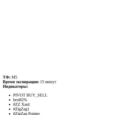
ТФ:
М5
Время экспирации:
15 минут
Индикаторы:
PIVOT BUY_SELL
best82%
#ZZ Xard
#ZigZag1
#ZigZag Pointer