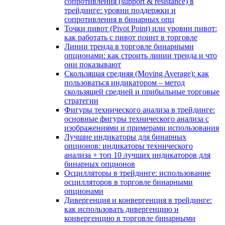
сопротивления (support & resistance) в
трейдинге: уровни поддержки и
сопротивления в бинарных опц
Точки пивот (Pivot Point) или уровни пивот:
как работать с пивот поинт в торговле
Линии тренда в торговле бинарными
опционами: как строить линии тренда и что
они показывают
Скользящая средняя (Moving Average): как
пользоваться индикатором – метод
скользящей средней и прибыльные торговые
стратегии
Фигуры технического анализа в трейдинге:
основные фигуры технического анализа с
изображениями и примерами использования
Лучшие индикаторы для бинарных
опционов: индикаторы технического
анализа + топ 10 лучших индикаторов для
бинарных опционов
Осцилляторы в трейдинге: использование
осцилляторов в торговле бинарными
опционами
Дивергенция и конвергенция в трейдинге:
как использовать дивергенцию и
конвергенцию в торговле бинарными