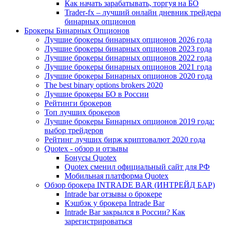
Как начать зарабатывать, торгуя на БО
Trader-fx – лучший онлайн дневник трейдера
бинарных опционов
Брокеры Бинарных Опционов
Лучшие брокеры бинарных опционов 2026 года
Лучшие брокеры бинарных опционов 2023 года
Лучшие брокеры бинарных опционов 2022 года
Лучшие брокеры бинарных опционов 2021 года
Лучшие брокеры Бинарных опционов 2020 года
The best binary options brokers 2020
Лучшие брокеры БО в России
Рейтинги брокеров
Топ лучших брокеров
Лучшие брокеры Бинарных опционов 2019 года:
выбор трейдеров
Рейтинг лучших бирж криптовалют 2020 года
Quotex - обзор и отзывы
Бонусы Quotex
Quotex сменил официальный сайт для РФ
Мобильная платформа Quotex
Обзор брокера INTRADE BAR (ИНТРЕЙД БАР)
Intrade bar отзывы о брокере
Кэшбэк у брокера Intrade Bar
Intrade Bar закрылся в России? Как
зарегистрироваться