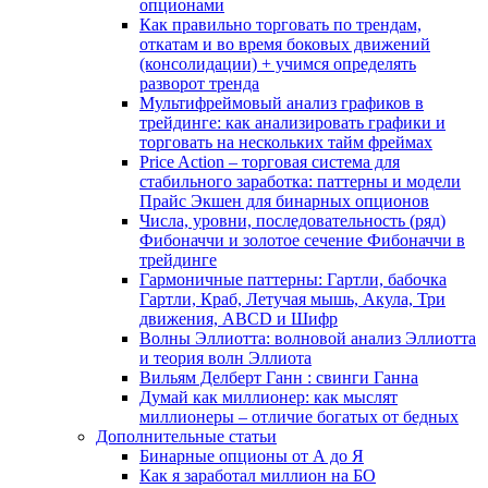
опционами
Как правильно торговать по трендам,
откатам и во время боковых движений
(консолидации) + учимся определять
разворот тренда
Мультифреймовый анализ графиков в
трейдинге: как анализировать графики и
торговать на нескольких тайм фреймах
Price Action – торговая система для
стабильного заработка: паттерны и модели
Прайс Экшен для бинарных опционов
Числа, уровни, последовательность (ряд)
Фибоначчи и золотое сечение Фибоначчи в
трейдинге
Гармоничные паттерны: Гартли, бабочка
Гартли, Краб, Летучая мышь, Акула, Три
движения, ABCD и Шифр
Волны Эллиотта: волновой анализ Эллиотта
и теория волн Эллиота
Вильям Делберт Ганн : свинги Ганна
Думай как миллионер: как мыслят
миллионеры – отличие богатых от бедных
Дополнительные статьи
Бинарные опционы от А до Я
Как я заработал миллион на БО