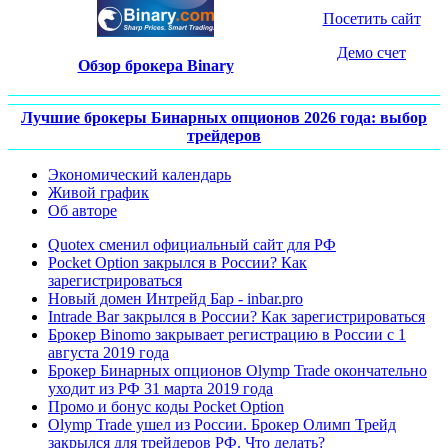
Посетить сайт
Демо счет
Обзор брокера Binary
Лучшие брокеры Бинарных опционов 2026 года: выбор
трейдеров
Экономический календарь
Живой график
Об авторе
Quotex сменил официальный сайт для РФ
Pocket Option закрылся в России? Как
зарегистрироваться
Новый домен Интрейд Бар - inbar.pro
Intrade Bar закрылся в России? Как зарегистрироваться
Брокер Binomo закрывает регистрацию в России с 1
августа 2019 года
Брокер Бинарных опционов Olymp Trade окончательно
уходит из РФ 31 марта 2019 года
Промо и бонус коды Pocket Option
Olymp Trade ушел из России. Брокер Олимп Трейд
закрылся для трейдеров РФ. Что делать?