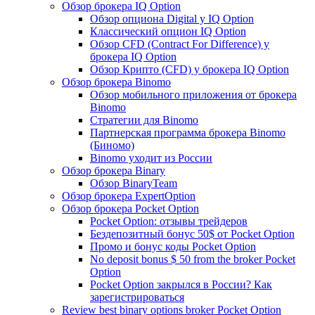
Обзор брокера IQ Option
Обзор опциона Digital у IQ Option
Классический опцион IQ Option
Обзор CFD (Contract For Difference) у
брокера IQ Option
Обзор Крипто (CFD) у брокера IQ Option
Обзор брокера Binomo
Обзор мобильного приложения от брокера
Binomo
Стратегии для Binomo
Партнерская программа брокера Binomo
(Биномо)
Binomo уходит из России
Обзор брокера Binary
Обзор BinaryTeam
Обзор брокера ExpertOption
Обзор брокера Pocket Option
Pocket Option: отзывы трейдеров
Бездепозитный бонус 50$ от Pocket Option
Промо и бонус коды Pocket Option
No deposit bonus $ 50 from the broker Pocket
Option
Pocket Option закрылся в России? Как
зарегистрироваться
Review best binary options broker Pocket Option