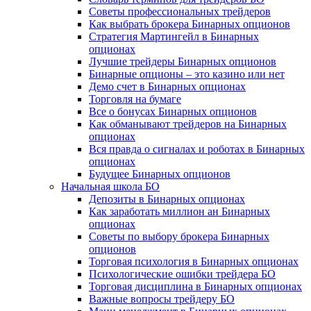
Советы профессиональных трейдеров
Как выбрать брокера Бинарных опционов
Стратегия Мартингейл в Бинарных
опционах
Лучшие трейдеры Бинарных опционов
Бинарные опционы – это казино или нет
Демо счет в Бинарных опционах
Торговля на бумаге
Все о бонусах Бинарных опционов
Как обманывают трейдеров на Бинарных
опционах
Вся правда о сигналах и роботах в Бинарных
опционах
Будущее Бинарных опционов
Начальная школа БО
Депозиты в Бинарных опционах
Как заработать миллион ан Бинарных
опционах
Советы по выбору брокера Бинарных
опционов
Торговая психология в Бинарных опционах
Психологические ошибки трейдера БО
Торговая дисциплина в Бинарных опционах
Важные вопросы трейдеру БО