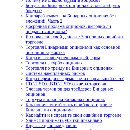
Почему не стыдно задавать вопросы?
Бонусы на Бинарных опционах: стоит ли брать
бонусы?
Как зарабатывать на Бинарных опционах без
вложений. Часть 2
Досрочная продажа опционов: выгодно ли
продавать опционы?
Я снова слил свой депозит: 5 основных ошибок в
торговле
Торговля Бинарными опционами как основной
источник заработка
Когда вы стали успешным трейдером
Торговля на турбо опционах
Торговля по тренду на Бинарных опционах
Система накопленных рисков
Когда переходить с демо счета на реальный счет?
LTC/USD и BTC/USD: секреты торговли
Словарь терминов для трейдеров Бинарных
опционов
Торгуем в плюс на Бинарных опционах
Как новичкам избежать ошибок в торговле
Бинарными опционами
Как найти и исправить свои ошибки в торговле
Учимся принимать убытки правильно
Круглые ценовые уровни