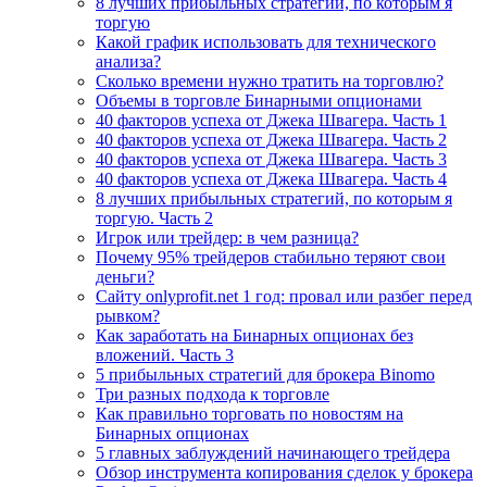
8 лучших прибыльных стратегий, по которым я
торгую
Какой график использовать для технического
анализа?
Сколько времени нужно тратить на торговлю?
Объемы в торговле Бинарными опционами
40 факторов успеха от Джека Швагера. Часть 1
40 факторов успеха от Джека Швагера. Часть 2
40 факторов успеха от Джека Швагера. Часть 3
40 факторов успеха от Джека Швагера. Часть 4
8 лучших прибыльных стратегий, по которым я
торгую. Часть 2
Игрок или трейдер: в чем разница?
Почему 95% трейдеров стабильно теряют свои
деньги?
Сайту onlyprofit.net 1 год: провал или разбег перед
рывком?
Как заработать на Бинарных опционах без
вложений. Часть 3
5 прибыльных стратегий для брокера Binomo
Три разных подхода к торговле
Как правильно торговать по новостям на
Бинарных опционах
5 главных заблуждений начинающего трейдера
Обзор инструмента копирования сделок у брокера