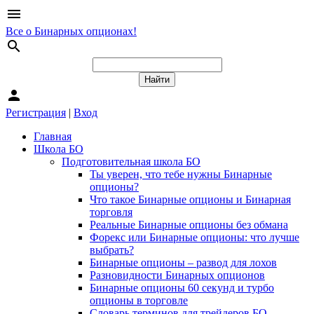
menu
Все о Бинарных опционах!
search
person
Регистрация
|
Вход
Главная
Школа БО
Подготовительная школа БО
Ты уверен, что тебе нужны Бинарные
опционы?
Что такое Бинарные опционы и Бинарная
торговля
Реальные Бинарные опционы без обмана
Форекс или Бинарные опционы: что лучше
выбрать?
Бинарные опционы – развод для лохов
Разновидности Бинарных опционов
Бинарные опционы 60 секунд и турбо
опционы в торговле
Словарь терминов для трейдеров БО