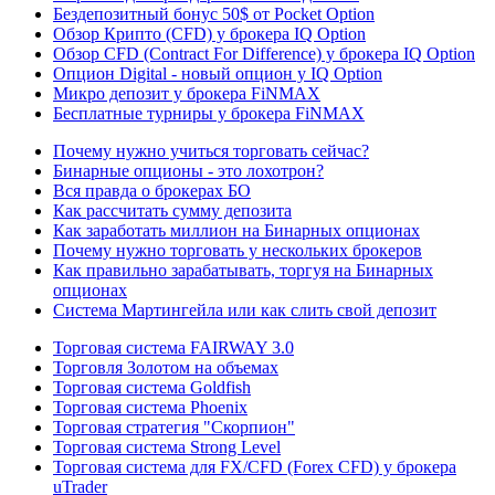
Бездепозитный бонус 50$ от Pocket Option
Обзор Крипто (CFD) у брокера IQ Option
Обзор CFD (Contract For Difference) у брокера IQ Option
Опцион Digital - новый опцион у IQ Option
Микро депозит у брокера FiNMAX
Бесплатные турниры у брокера FiNMAX
Почему нужно учиться торговать сейчас?
Бинарные опционы - это лохотрон?
Вся правда о брокерах БО
Как рассчитать сумму депозита
Как заработать миллион на Бинарных опционах
Почему нужно торговать у нескольких брокеров
Как правильно зарабатывать, торгуя на Бинарных
опционах
Система Мартингейла или как слить свой депозит
Торговая система FAIRWAY 3.0
Торговля Золотом на объемах
Торговая система Goldfish
Торговая система Phoenix
Торговая стратегия "Скорпион"
Торговая система Strong Level
Торговая система для FX/CFD (Forex CFD) у брокера
uTrader