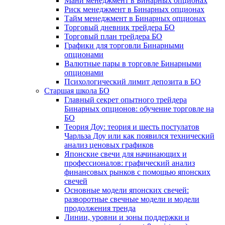
Мани менеджмент в Бинарных опционах
Риск менеджмент в Бинарных опционах
Тайм менеджмент в Бинарных опционах
Торговый дневник трейдера БО
Торговый план трейдера БО
Графики для торговли Бинарными
опционами
Валютные пары в торговле Бинарными
опционами
Психологический лимит депозита в БО
Старшая школа БО
Главный секрет опытного трейдера
Бинарных опционов: обучение торговле на
БО
Теория Доу: теория и шесть постулатов
Чарльза Доу или как появился технический
анализ ценовых графиков
Японские свечи для начинающих и
профессионалов: графический анализ
финансовых рынков с помощью японских
свечей
Основные модели японских свечей:
разворотные свечные модели и модели
продолжения тренда
Линии, уровни и зоны поддержки и