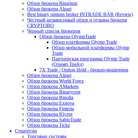
Обзор брокера Binarium
Обзор брокера Alpari
Best binary options broker INTRADE BAR (Review)
Честный независимый обзор и отзывы брокера
CRYPTOBO
Черный список брокеров
Обзор брокера OlympTrade
Обзор платформы Olymp Trade
Обзор мобильной платформы Olymp
Trade
Партнерская программа Olymp Trade
(Олимп Трейд)
7X Trade / Option Hold - брокер-мошенник
Обзор брокера Alpari
Обзор брокера World Forex
Обзор брокера AMarkets
Обзор брокера Binarycent
Обзор брокера Binolla
Обзор брокера Exnova
Обзор брокера Finteria
Обзор брокера IQcent
Обзор брокера SabioTrade
Обзор брокера Tickz
Стратегии
Торговые системы