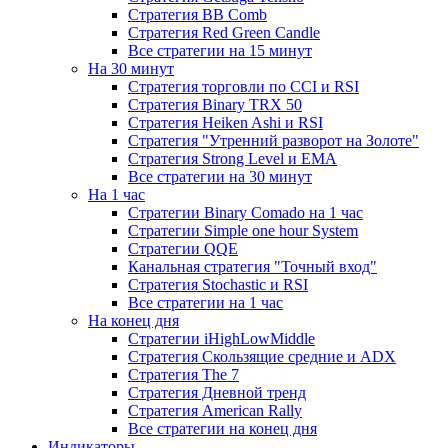
Стратегия ВВ Comb
Стратегия Red Green Candle
Все стратегии на 15 минут
На 30 минут
Стратегия торговли по CCI и RSI
Стратегия Binary TRX 50
Стратегия Heiken Ashi и RSI
Стратегия "Утренний разворот на Золоте"
Стратегия Strong Level и EMA
Все стратегии на 30 минут
На 1 час
Стратегии Binary Comado на 1 час
Стратегии Simple one hour System
Стратегии QQE
Канальная стратегия "Точный вход"
Стратегия Stochastic и RSI
Все стратегии на 1 час
На конец дня
Стратегии iHighLowMiddle
Стратегия Скользящие средние и ADX
Стратегия The 7
Стратегия Дневной тренд
Стратегия American Rally
Все стратегии на конец дня
Индикаторы