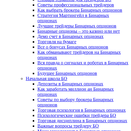
Советы профессиональных трейдеров
Как выбрать брокера Бинарных опционов
Стратегия Мартингейл в Бинарных
опционах
Лучшие трейдеры Бинарных опционов
Бинарные опционы – это казино или нет
Демо счет в Бинарных опционах
Торговля на бумаге
Все о бонусах Бинарных опционов
Как обманывают трейдеров на Бинарных
опционах
Вся правда о сигналах и роботах в Бинарных
опционах
Будущее Бинарных опционов
Начальная школа БО
Депозиты в Бинарных опционах
Как заработать миллион ан Бинарных
опционах
Советы по выбору брокера Бинарных
опционов
Торговая психология в Бинарных опционах
Психологические ошибки трейдера БО
Торговая дисциплина в Бинарных опционах
Важные вопросы трейдеру БО