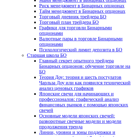
Мани менеджмент в Бинарных опционах
Риск менеджмент в Бинарных опционах
Тайм менеджмент в Бинарных опционах
Торговый дневник трейдера БО
Торговый план трейдера БО
Графики для торговли Бинарными
опционами
Валютные пары в торговле Бинарными
опционами
Психологический лимит депозита в БО
Старшая школа БО
Главный секрет опытного трейдера
Бинарных опционов: обучение торговле на
БО
Теория Доу: теория и шесть постулатов
Чарльза Доу или как появился технический
анализ ценовых графиков
Японские свечи для начинающих и
профессионалов: графический анализ
финансовых рынков с помощью японских
свечей
Основные модели японских свечей:
разворотные свечные модели и модели
продолжения тренда
Линии, уровни и зоны поддержки и