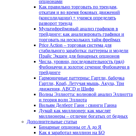
опционами
Как правильно торговать по трендам,
откатам и во время боковых движений
(консолидации) + учимся определять
разворот тренда
Мультифреймовый анализ графиков в
трейдинге: как анализировать графики и
торговать на нескольких тайм фреймах
Price Action – торговая система для
стабильного заработка: паттерны и модели
Прайс Экшен для бинарных опционов
Числа, уровни, последовательность (ряд)
Фибоначчи и золотое сечение Фибоначчи в
трейдинге
Гармоничные паттерны: Гартли, бабочка
Гартли, Краб, Летучая мышь, Акула, Три
движения, ABCD и Шифр
Волны Эллиотта: волновой анализ Эллиотта
и теория волн Эллиота
Вильям Делберт Ганн : свинги Ганна
Думай как миллионер: как мыслят
миллионеры – отличие богатых от бедных
Дополнительные статьи
Бинарные опционы от А до Я
Как я заработал миллион на БО