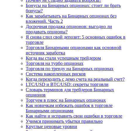
Почему не стыдно задавать вопросы?
Бонусы на Бинарных опционах: стоит ли брать
бонусы?
Как зарабатывать на Бинарных опционах без
вложений. Часть 2
Досрочная продажа опционов: выгодно ли
продавать опционы?
Я снова слил свой депозит: 5 основных ошибок в
торговле
Торговля Бинарными опционами как основной
источник заработка
Когда вы стали успешным трейдером
Торговля на турбо опционах
Торговля по тренду на Бинарных опционах
Система накопленных рисков
Когда переходить с демо счета на реальный счет?
LTC/USD и BTC/USD: секреты торговли
Словарь терминов для трейдеров Бинарных
опционов
Торгуем в плюс на Бинарных опционах
Как новичкам избежать ошибок в торговле
Бинарными опционами
Как найти и исправить свои ошибки в торговле
Учимся принимать убытки правильно
Круглые ценовые уровни