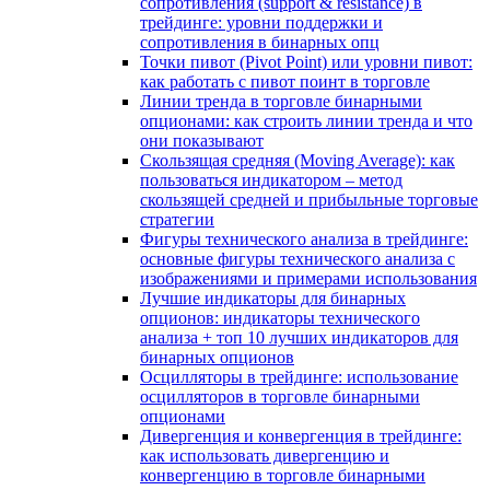
сопротивления (support & resistance) в
трейдинге: уровни поддержки и
сопротивления в бинарных опц
Точки пивот (Pivot Point) или уровни пивот:
как работать с пивот поинт в торговле
Линии тренда в торговле бинарными
опционами: как строить линии тренда и что
они показывают
Скользящая средняя (Moving Average): как
пользоваться индикатором – метод
скользящей средней и прибыльные торговые
стратегии
Фигуры технического анализа в трейдинге:
основные фигуры технического анализа с
изображениями и примерами использования
Лучшие индикаторы для бинарных
опционов: индикаторы технического
анализа + топ 10 лучших индикаторов для
бинарных опционов
Осцилляторы в трейдинге: использование
осцилляторов в торговле бинарными
опционами
Дивергенция и конвергенция в трейдинге:
как использовать дивергенцию и
конвергенцию в торговле бинарными