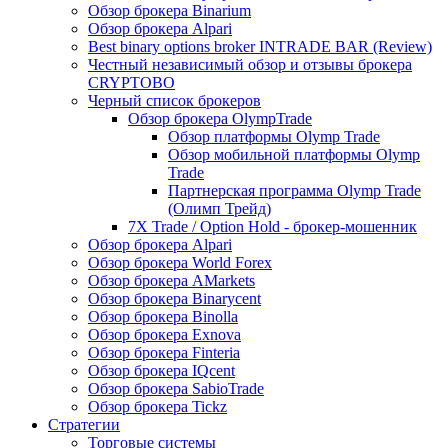
Обзор брокера Binarium
Обзор брокера Alpari
Best binary options broker INTRADE BAR (Review)
Честный независимый обзор и отзывы брокера
CRYPTOBO
Черный список брокеров
Обзор брокера OlympTrade
Обзор платформы Olymp Trade
Обзор мобильной платформы Olymp
Trade
Партнерская программа Olymp Trade
(Олимп Трейд)
7X Trade / Option Hold - брокер-мошенник
Обзор брокера Alpari
Обзор брокера World Forex
Обзор брокера AMarkets
Обзор брокера Binarycent
Обзор брокера Binolla
Обзор брокера Exnova
Обзор брокера Finteria
Обзор брокера IQcent
Обзор брокера SabioTrade
Обзор брокера Tickz
Стратегии
Торговые системы