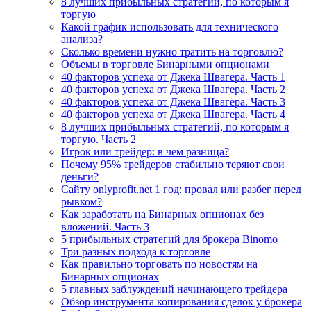
8 лучших прибыльных стратегий, по которым я
торгую
Какой график использовать для технического
анализа?
Сколько времени нужно тратить на торговлю?
Объемы в торговле Бинарными опционами
40 факторов успеха от Джека Швагера. Часть 1
40 факторов успеха от Джека Швагера. Часть 2
40 факторов успеха от Джека Швагера. Часть 3
40 факторов успеха от Джека Швагера. Часть 4
8 лучших прибыльных стратегий, по которым я
торгую. Часть 2
Игрок или трейдер: в чем разница?
Почему 95% трейдеров стабильно теряют свои
деньги?
Сайту onlyprofit.net 1 год: провал или разбег перед
рывком?
Как заработать на Бинарных опционах без
вложений. Часть 3
5 прибыльных стратегий для брокера Binomo
Три разных подхода к торговле
Как правильно торговать по новостям на
Бинарных опционах
5 главных заблуждений начинающего трейдера
Обзор инструмента копирования сделок у брокера