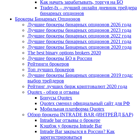
Как начать зарабатывать, торгуя на БО
Trader-fx – лучший онлайн дневник трейдера
бинарных опционов
Брокеры Бинарных Опционов
Лучшие брокеры бинарных опционов 2026 года
Лучшие брокеры бинарных опционов 2023 года
Лучшие брокеры бинарных опционов 2022 года
Лучшие брокеры бинарных опционов 2021 года
Лучшие брокеры Бинарных опционов 2020 года
The best binary options brokers 2020
Лучшие брокеры БО в России
Рейтинги брокеров
Топ лучших брокеров
Лучшие брокеры Бинарных опционов 2019 года:
выбор трейдеров
Рейтинг лучших бирж криптовалют 2020 года
Quotex - обзор и отзывы
Бонусы Quotex
Quotex сменил официальный сайт для РФ
Мобильная платформа Quotex
Обзор брокера INTRADE BAR (ИНТРЕЙД БАР)
Intrade bar отзывы о брокере
Кэшбэк у брокера Intrade Bar
Intrade Bar закрылся в России? Как
зарегистрироваться