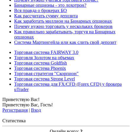
Бинарные опционы - это лохотрон?
Вся правда о брокерах БО
Как рассчитать сумму депозита
Как заработать миллион на Бинарных опционах
Почему нужно торговать у нескольких брокеров
Как правильно зарабатывать, торгуя на Бинарных
опционах
Система Мартингейла или как слить свой депозит
Торговая система FAIRWAY 3.0
Торговля Золотом на объемах
Торговая система Goldfish
Торговая система Phoenix
Торговая стратегия "Скорпион"
Торговая система Strong Level
Торговая система для FX/CFD (Forex CFD) у брокера
uTrader
Приветствую Вас
!
Приветствую Вас
,
Гость
!
Регистрация
|
Вход
Статистика
Онлайн всего:
2