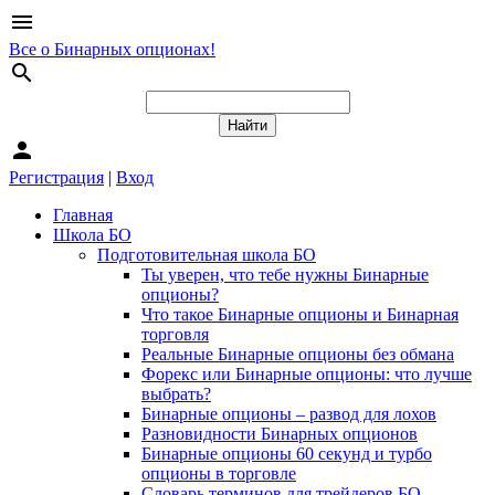
menu
Все о Бинарных опционах!
search
person
Регистрация
|
Вход
Главная
Школа БО
Подготовительная школа БО
Ты уверен, что тебе нужны Бинарные
опционы?
Что такое Бинарные опционы и Бинарная
торговля
Реальные Бинарные опционы без обмана
Форекс или Бинарные опционы: что лучше
выбрать?
Бинарные опционы – развод для лохов
Разновидности Бинарных опционов
Бинарные опционы 60 секунд и турбо
опционы в торговле
Словарь терминов для трейдеров БО