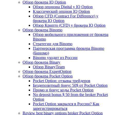
Обзор брокера IQ Option
Обзор опциона Digital у IQ Option
Классический опцион IQ Option
Обзор CFD (Contract For Difference) у
брокера IQ Option
Обзор Крипто (CFD) у брокера IQ Option
Обзор брокера Binomo
Обзор мобильного приложения от брокера
Binomo
Стратегии для Binomo
Партнерская программа брокера Binomo
(Биномо)
Binomo уходит из России
Обзор брокера Binary
Обзор BinaryTeam
Обзор брокера ExpertOption
Обзор брокера Pocket Option
Pocket Option: отзывы трейдеров
Бездепозитный бонус 50$ от Pocket Option
Промо и бонус коды Pocket Option
No deposit bonus $ 50 from the broker Pocket
Option
Pocket Option закрылся в России? Как
зарегистрироваться
Review best binary options broker Pocket Option