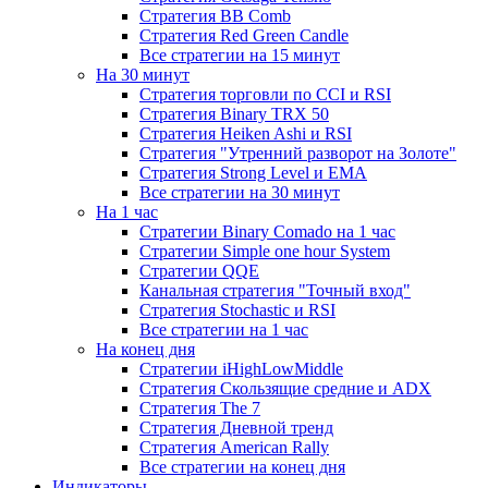
Стратегия ВВ Comb
Стратегия Red Green Candle
Все стратегии на 15 минут
На 30 минут
Стратегия торговли по CCI и RSI
Стратегия Binary TRX 50
Стратегия Heiken Ashi и RSI
Стратегия "Утренний разворот на Золоте"
Стратегия Strong Level и EMA
Все стратегии на 30 минут
На 1 час
Стратегии Binary Comado на 1 час
Стратегии Simple one hour System
Стратегии QQE
Канальная стратегия "Точный вход"
Стратегия Stochastic и RSI
Все стратегии на 1 час
На конец дня
Стратегии iHighLowMiddle
Стратегия Скользящие средние и ADX
Стратегия The 7
Стратегия Дневной тренд
Стратегия American Rally
Все стратегии на конец дня
Индикаторы