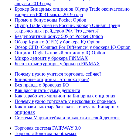
августа 2019 года
Брокер Бинарных опционов Olymp Trade окончательно
уходит из РФ 31 марта 2019 года
Промо и бонус коды Pocket Option
Olymp Trade ушел из России. Брокер Олимп Трейд
закрылся для трейдеров РФ. Что делать?
Бездепозитный бонус 50$ от Pocket Option
Обзор Крипто (CFD) у брокера IQ Option
Обзор CFD (Contract For Difference) у брокера IQ Option
Опцион Digital - новый опцион у IQ Option
Микро депозит у брокера FiNMAX
Бесплатные турниры у брокера FiNMAX
Почему нужно учиться торговать сейчас?
Бинарные опционы - это лохотрон?
Вся правда о брокерах БО
Как рассчитать сумму депозита
Как заработать миллион на Бинарных опционах
Почему нужно торговать у нескольких брокеров
Как правильно зарабатывать, торгуя на Бинарных
опционах
Система Мартингейла или как слить свой депозит
Торговая система FAIRWAY 3.0
Торговля Золотом на объемах