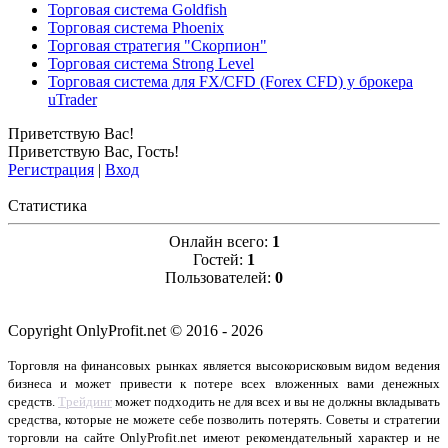
Торговая система Goldfish
Торговая система Phoenix
Торговая стратегия "Скорпион"
Торговая система Strong Level
Торговая система для FX/CFD (Forex CFD) у брокера
uTrader
Приветствую Вас
!
Приветствую Вас
,
Гость
!
Регистрация
|
Вход
Статистика
Онлайн всего:
1
Гостей:
1
Пользователей:
0
Copyright OnlyProfit.net © 2016 - 2026
Торговля на финансовых рынках является высокорисковым видом ведения
бизнеса и может привести к потере всех вложенных вами денежных
средств.
Трейдинг
может подходить не для всех и вы не должны вкладывать
средства, которые не можете себе позволить потерять. Советы и стратегии
торговли на сайте OnlyProfit.net имеют рекомендательный характер и не