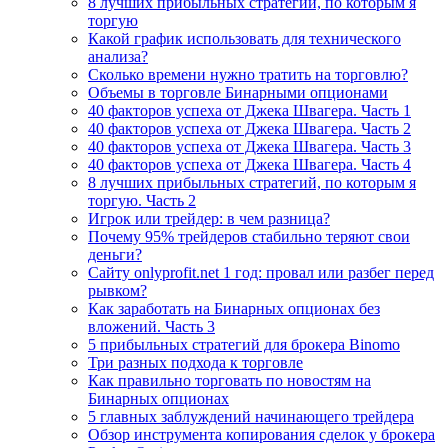
8 лучших прибыльных стратегий, по которым я
торгую
Какой график использовать для технического
анализа?
Сколько времени нужно тратить на торговлю?
Объемы в торговле Бинарными опционами
40 факторов успеха от Джека Швагера. Часть 1
40 факторов успеха от Джека Швагера. Часть 2
40 факторов успеха от Джека Швагера. Часть 3
40 факторов успеха от Джека Швагера. Часть 4
8 лучших прибыльных стратегий, по которым я
торгую. Часть 2
Игрок или трейдер: в чем разница?
Почему 95% трейдеров стабильно теряют свои
деньги?
Сайту onlyprofit.net 1 год: провал или разбег перед
рывком?
Как заработать на Бинарных опционах без
вложений. Часть 3
5 прибыльных стратегий для брокера Binomo
Три разных подхода к торговле
Как правильно торговать по новостям на
Бинарных опционах
5 главных заблуждений начинающего трейдера
Обзор инструмента копирования сделок у брокера