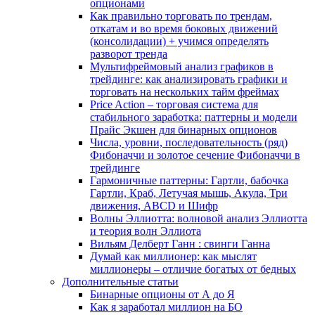
опционами
Как правильно торговать по трендам,
откатам и во время боковых движений
(консолидации) + учимся определять
разворот тренда
Мультифреймовый анализ графиков в
трейдинге: как анализировать графики и
торговать на нескольких тайм фреймах
Price Action – торговая система для
стабильного заработка: паттерны и модели
Прайс Экшен для бинарных опционов
Числа, уровни, последовательность (ряд)
Фибоначчи и золотое сечение Фибоначчи в
трейдинге
Гармоничные паттерны: Гартли, бабочка
Гартли, Краб, Летучая мышь, Акула, Три
движения, ABCD и Шифр
Волны Эллиотта: волновой анализ Эллиотта
и теория волн Эллиота
Вильям Делберт Ганн : свинги Ганна
Думай как миллионер: как мыслят
миллионеры – отличие богатых от бедных
Дополнительные статьи
Бинарные опционы от А до Я
Как я заработал миллион на БО