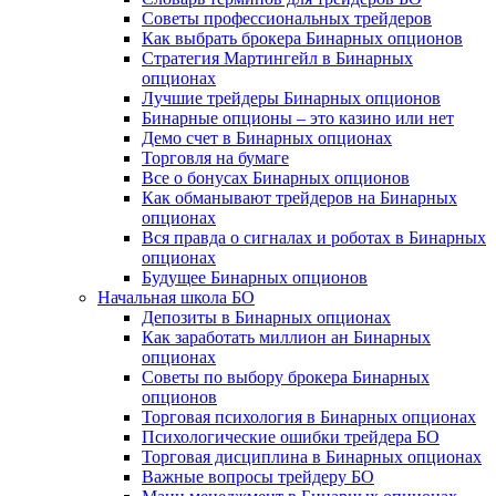
Советы профессиональных трейдеров
Как выбрать брокера Бинарных опционов
Стратегия Мартингейл в Бинарных
опционах
Лучшие трейдеры Бинарных опционов
Бинарные опционы – это казино или нет
Демо счет в Бинарных опционах
Торговля на бумаге
Все о бонусах Бинарных опционов
Как обманывают трейдеров на Бинарных
опционах
Вся правда о сигналах и роботах в Бинарных
опционах
Будущее Бинарных опционов
Начальная школа БО
Депозиты в Бинарных опционах
Как заработать миллион ан Бинарных
опционах
Советы по выбору брокера Бинарных
опционов
Торговая психология в Бинарных опционах
Психологические ошибки трейдера БО
Торговая дисциплина в Бинарных опционах
Важные вопросы трейдеру БО