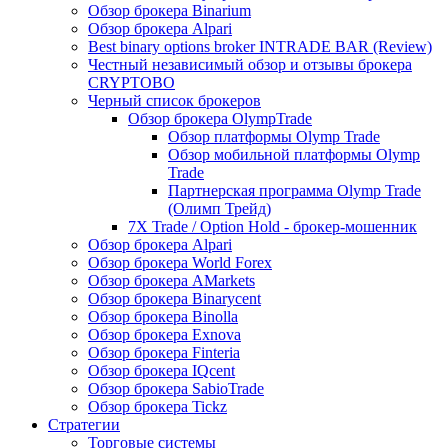
Обзор брокера Binarium
Обзор брокера Alpari
Best binary options broker INTRADE BAR (Review)
Честный независимый обзор и отзывы брокера
CRYPTOBO
Черный список брокеров
Обзор брокера OlympTrade
Обзор платформы Olymp Trade
Обзор мобильной платформы Olymp
Trade
Партнерская программа Olymp Trade
(Олимп Трейд)
7X Trade / Option Hold - брокер-мошенник
Обзор брокера Alpari
Обзор брокера World Forex
Обзор брокера AMarkets
Обзор брокера Binarycent
Обзор брокера Binolla
Обзор брокера Exnova
Обзор брокера Finteria
Обзор брокера IQcent
Обзор брокера SabioTrade
Обзор брокера Tickz
Стратегии
Торговые системы