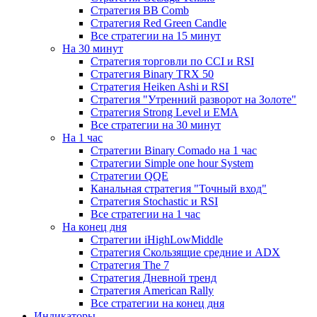
Стратегия ВВ Comb
Стратегия Red Green Candle
Все стратегии на 15 минут
На 30 минут
Стратегия торговли по CCI и RSI
Стратегия Binary TRX 50
Стратегия Heiken Ashi и RSI
Стратегия "Утренний разворот на Золоте"
Стратегия Strong Level и EMA
Все стратегии на 30 минут
На 1 час
Стратегии Binary Comado на 1 час
Стратегии Simple one hour System
Стратегии QQE
Канальная стратегия "Точный вход"
Стратегия Stochastic и RSI
Все стратегии на 1 час
На конец дня
Стратегии iHighLowMiddle
Стратегия Скользящие средние и ADX
Стратегия The 7
Стратегия Дневной тренд
Стратегия American Rally
Все стратегии на конец дня
Индикаторы