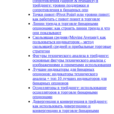
сопротивления (support & resistance) в
трейдинге: уровни поддержки и
сопротивления в бинарных опц
Точки пивот (Pivot Point) или уровни пивот:
как работать с пивот поинт в торговле
Линии тренда в торговле бинарными
опционами: как строить линии тренда и что
они показывают
Скользящая средняя (Moving Average): как
пользоваться индикатором – метод
скользящей средней и прибыльные торговые
стратегии
Фигуры технического анализа в трейдинге:
основные фигуры технического анализа с
изображениями и примерами использования
Лучшие индикаторы для бинарных
опционов: индикаторы технического
анализа + топ 10 лучших индикаторов для
бинарных опционов
Осцилляторы в трейдинге: использование
осцилляторов в торговле бинарными
опционами
Дивергенция и конвергенция в трейдинге:
как использовать дивергенцию и
конвергенцию в торговле бинарными