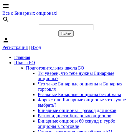
menu
Все о Бинарных опционах!
search
person
Регистрация
|
Вход
Главная
Школа БО
Подготовительная школа БО
Ты уверен, что тебе нужны Бинарные
опционы?
Что такое Бинарные опционы и Бинарная
торговля
Реальные Бинарные опционы без обмана
Форекс или Бинарные опционы: что лучше
выбрать?
Бинарные опционы – развод для лохов
Разновидности Бинарных опционов
Бинарные опционы 60 секунд и турбо
опционы в торговле
Словарь терминов для трейдеров БО