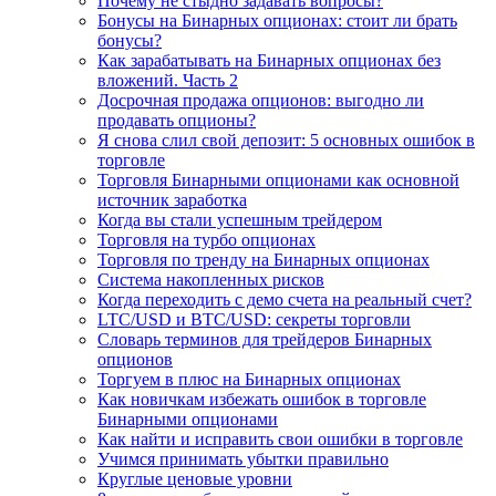
Почему не стыдно задавать вопросы?
Бонусы на Бинарных опционах: стоит ли брать
бонусы?
Как зарабатывать на Бинарных опционах без
вложений. Часть 2
Досрочная продажа опционов: выгодно ли
продавать опционы?
Я снова слил свой депозит: 5 основных ошибок в
торговле
Торговля Бинарными опционами как основной
источник заработка
Когда вы стали успешным трейдером
Торговля на турбо опционах
Торговля по тренду на Бинарных опционах
Система накопленных рисков
Когда переходить с демо счета на реальный счет?
LTC/USD и BTC/USD: секреты торговли
Словарь терминов для трейдеров Бинарных
опционов
Торгуем в плюс на Бинарных опционах
Как новичкам избежать ошибок в торговле
Бинарными опционами
Как найти и исправить свои ошибки в торговле
Учимся принимать убытки правильно
Круглые ценовые уровни