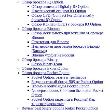
Обзор брокера IQ Option
Обзор опциона Digital у IQ Option
Классический опцион IQ Option
Обзор CFD (Contract For Difference) у
брокера IQ Option
Обзор Крипто (CFD) у брокера IQ Option
Обзор брокера Binomo
Обзор мобильного приложения от брокера
Binomo
Стратегии для Binomo
Партнерская программа брокера Binomo
(Биномо)
Binomo уходит из России
Обзор брокера Binary
Обзор BinaryTeam
Обзор брокера ExpertOption
Обзор брокера Pocket Option
Pocket Option: отзывы трейдеров
Бездепозитный бонус 50$ от Pocket Option
Промо и бонус коды Pocket Option
No deposit bonus $ 50 from the broker Pocket
Option
Pocket Option закрылся в России? Как
зарегистрироваться
Review best binary options broker Pocket Option