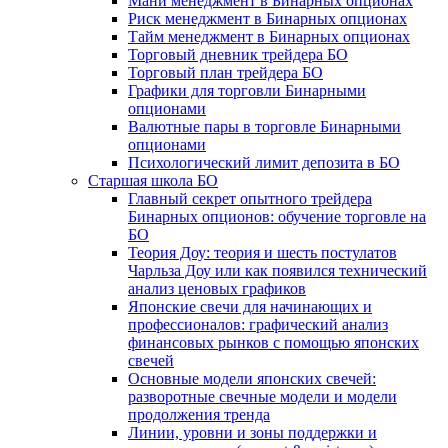
Мани менеджмент в Бинарных опционах
Риск менеджмент в Бинарных опционах
Тайм менеджмент в Бинарных опционах
Торговый дневник трейдера БО
Торговый план трейдера БО
Графики для торговли Бинарными
опционами
Валютные пары в торговле Бинарными
опционами
Психологический лимит депозита в БО
Старшая школа БО
Главный секрет опытного трейдера
Бинарных опционов: обучение торговле на
БО
Теория Доу: теория и шесть постулатов
Чарльза Доу или как появился технический
анализ ценовых графиков
Японские свечи для начинающих и
профессионалов: графический анализ
финансовых рынков с помощью японских
свечей
Основные модели японских свечей:
разворотные свечные модели и модели
продолжения тренда
Линии, уровни и зоны поддержки и