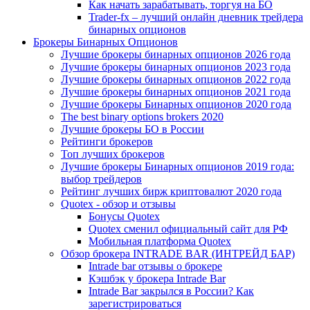
Как начать зарабатывать, торгуя на БО
Trader-fx – лучший онлайн дневник трейдера
бинарных опционов
Брокеры Бинарных Опционов
Лучшие брокеры бинарных опционов 2026 года
Лучшие брокеры бинарных опционов 2023 года
Лучшие брокеры бинарных опционов 2022 года
Лучшие брокеры бинарных опционов 2021 года
Лучшие брокеры Бинарных опционов 2020 года
The best binary options brokers 2020
Лучшие брокеры БО в России
Рейтинги брокеров
Топ лучших брокеров
Лучшие брокеры Бинарных опционов 2019 года:
выбор трейдеров
Рейтинг лучших бирж криптовалют 2020 года
Quotex - обзор и отзывы
Бонусы Quotex
Quotex сменил официальный сайт для РФ
Мобильная платформа Quotex
Обзор брокера INTRADE BAR (ИНТРЕЙД БАР)
Intrade bar отзывы о брокере
Кэшбэк у брокера Intrade Bar
Intrade Bar закрылся в России? Как
зарегистрироваться