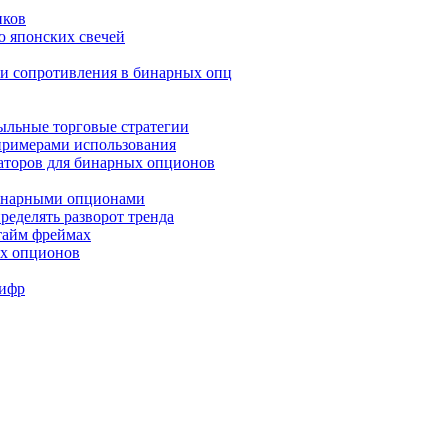
иков
ю японских свечей
и и сопротивления в бинарных опц
быльные торговые стратегии
 примерами использования
аторов для бинарных опционов
бинарными опционами
ределять разворот тренда
 тайм фреймах
ых опционов
Шифр