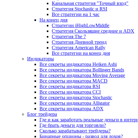
Канальная стратегия "Точный вход"
Стратегия Stochastic и RSI
Все стратегии на 1 час
На конец дня
Стратегии iHighLowMiddle
Стратегия Скользящие средние и ADX
Стратегия The 7
Стратегия Дневной тренд
Стратегия American Rally
Все стратегии на конец дня
Индикаторы
Все секреты индикатора Heiken Ashi
Все секреты индикатора Bollinger Bands
Все секреты индикатора Moving Average
Все секреты индикатора MACD
Все секреты индикатора RSI
Все секреты индикатора CCI
Все секреты индикатора Stochastic
Все секреты индикатора Alligator
Все секреты индикатора ADX
Блог трейдера
Где и как заработать реальные деньги в интер
Где брать деньги для торговли?
Сколько зарабатывают трейдеры?
Бинарные опционы - развод для лохов?