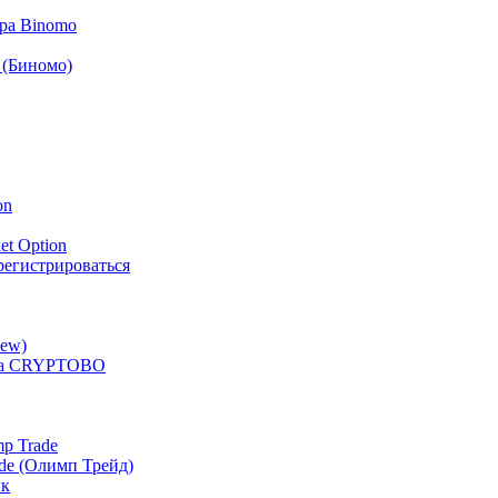
ра Binomo
 (Биномо)
on
et Option
арегистрироваться
iew)
ера CRYPTOBO
p Trade
de (Олимп Трейд)
ик