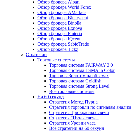
Обзор брокера Alpari
Обзор брокера World Forex
Обзор брокера AMarkets
Обзор брокера Binarycent
Обзор брокера Binolla
Обзор брокера Exnova
Обзор брокера Finteria
Обзор брокера IQcent
Обзор брокера SabioTrade
Обзор брокера Tickz
Стратегии
Торговые системы
Торговая система FAIRWAY 3.0
Торговая система LSMA in Color
Торговля Золотом на объемах
Торговая система Goldfish
Торговая система Strong Level
Все торговые системы
На 60 секунд
Стратегия Метод Пуриа
Стратегия торговли по сигналам анализ
Стратегия Три красных свечи
Стратегия "Пятая свеча"
Стратегия Уровни часа
Все стратегии на 60 секунд