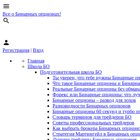
menu
Все о Бинарных опционах!
search
person
Регистрация
|
Вход
Главная
Школа БО
Подготовительная школа БО
Ты уверен, что тебе нужны Бинарные о
Что такое Бинарные опционы и Бинарна
Реальные Бинарные опционы без обман
Форекс или Бинарные опционы: что лу
Бинарные опционы – развод для лохов
Разновидности Бинарных опционов
Бинарные опционы 60 секунд и турбо о
Словарь терминов для трейдеров БО
Советы профессиональных трейдеров
Как выбрать брокера Бинарных опцион
Стратегия Мартингейл в Бинарных опц
Лучшие трейдеры Бинарных опционов