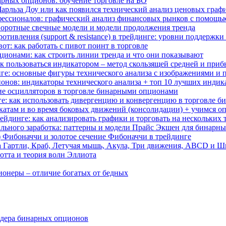
арных опционов: обучение торговле на БО
 Чарльза Доу или как появился технический анализ ценовых граф
ессионалов: графический анализ финансовых рынков с помощь
воротные свечные модели и модели продолжения тренда
отивления (support & resistance) в трейдинге: уровни поддержк
вот: как работать с пивот поинт в торговле
ционами: как строить линии тренда и что они показывают
как пользоваться индикатором – метод скользящей средней и при
нге: основные фигуры технического анализа с изображениями и
нов: индикаторы технического анализа + топ 10 лучших индик
ие осцилляторов в торговле бинарными опционами
ге: как использовать дивергенцию и конвергенцию в торговле 
ткатам и во время боковых движений (консолидации) + учимся оп
йдинге: как анализировать графики и торговать на нескольких
абильного заработка: паттерны и модели Прайс Экшен для бинарн
д) Фибоначчи и золотое сечение Фибоначчи в трейдинге
а Гартли, Краб, Летучая мышь, Акула, Три движения, ABCD и 
отта и теория волн Эллиота
ионеры – отличие богатых от бедных
ейдера бинарных опционов