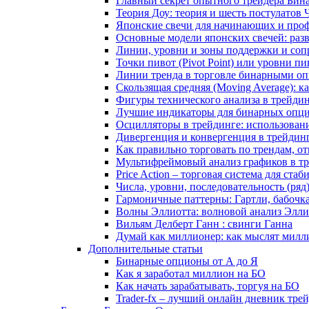
Главный секрет опытного трейдера Бин
Теория Доу: теория и шесть постулатов
Японские свечи для начинающих и проф
Основные модели японских свечей: раз
Линии, уровни и зоны поддержки и сопр
Точки пивот (Pivot Point) или уровни пи
Линии тренда в торговле бинарными оп
Скользящая средняя (Moving Average): 
Фигуры технического анализа в трейди
Лучшие индикаторы для бинарных опцио
Осцилляторы в трейдинге: использован
Дивергенция и конвергенция в трейдин
Как правильно торговать по трендам, о
Мультифреймовый анализ графиков в тре
Price Action – торговая система для ст
Числа, уровни, последовательность (ря
Гармоничные паттерны: Гартли, бабочк
Волны Эллиотта: волновой анализ Элли
Вильям Делберт Ганн : свинги Ганна
Думай как миллионер: как мыслят милл
Дополнительные статьи
Бинарные опционы от А до Я
Как я заработал миллион на БО
Как начать зарабатывать, торгуя на БО
Trader-fx – лучший онлайн дневник тр