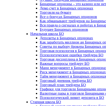
Бинарные опционы – это казино или не
Демо счет в Бинарных опционах
Торговля на бумаге
Все о бонусах Бинарных опционов
Как обманывают трейдеров на Бинарны
Вся правда о сигналах и роботах в Бин
Будущее Бинарных опционов
Начальная школа БО
Депозиты в Бинарных опционах
Как заработать миллион ан Бинарных о
Советы по выбору брокера Бинарных о
Торговая психология в Бинарных опцио
Психологические ошибки трейдера БО
Торговая дисциплина в Бинарных опци
Важные вопросы трейдеру БО
Мани менеджмент в Бинарных опциона
Риск менеджмент в Бинарных опционах
Тайм менеджмент в Бинарных опциона
Торговый дневник трейдера БО
Торговый план трейдера БО
Графики для торговли Бинарными опци
Валютные пары в торговле Бинарными
Психологический лимит депозита в БО
Старшая школа БО