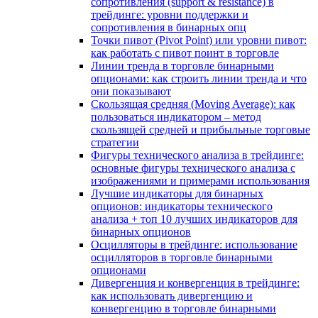
сопротивления (support & resistance) в
трейдинге: уровни поддержки и
сопротивления в бинарных опц
Точки пивот (Pivot Point) или уровни пивот:
как работать с пивот поинт в торговле
Линии тренда в торговле бинарными
опционами: как строить линии тренда и что
они показывают
Скользящая средняя (Moving Average): как
пользоваться индикатором – метод
скользящей средней и прибыльные торговые
стратегии
Фигуры технического анализа в трейдинге:
основные фигуры технического анализа с
изображениями и примерами использования
Лучшие индикаторы для бинарных
опционов: индикаторы технического
анализа + топ 10 лучших индикаторов для
бинарных опционов
Осцилляторы в трейдинге: использование
осцилляторов в торговле бинарными
опционами
Дивергенция и конвергенция в трейдинге:
как использовать дивергенцию и
конвергенцию в торговле бинарными