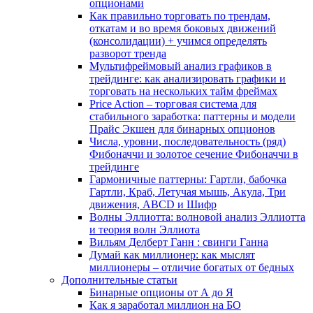
опционами
Как правильно торговать по трендам,
откатам и во время боковых движений
(консолидации) + учимся определять
разворот тренда
Мультифреймовый анализ графиков в
трейдинге: как анализировать графики и
торговать на нескольких тайм фреймах
Price Action – торговая система для
стабильного заработка: паттерны и модели
Прайс Экшен для бинарных опционов
Числа, уровни, последовательность (ряд)
Фибоначчи и золотое сечение Фибоначчи в
трейдинге
Гармоничные паттерны: Гартли, бабочка
Гартли, Краб, Летучая мышь, Акула, Три
движения, ABCD и Шифр
Волны Эллиотта: волновой анализ Эллиотта
и теория волн Эллиота
Вильям Делберт Ганн : свинги Ганна
Думай как миллионер: как мыслят
миллионеры – отличие богатых от бедных
Дополнительные статьи
Бинарные опционы от А до Я
Как я заработал миллион на БО