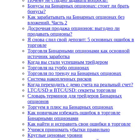
Почему не стыдно задавать вопросы?
Бонусы на Бинарных опционах: стоит ли брать
бонусы?
Как зарабатывать на Бинарных опционах без
вложений. Часть 2
Досрочная продажа опционов: выгодно ли
продавать опционы?
Я снова слил свой депозит: 5 основных ошибок в
торговле
Торговля Бинарными опционами как основной
источник заработка
Когда вы стали успешным трейдером
Торговля на турбо опционах
Торговля по тренду на Бинарных опционах
Система накопленных рисков
Когда переходить с демо счета на реальный счет?
LTC/USD и BTC/USD: секреты торговли
Словарь терминов для трейдеров Бинарных
опционов
Торгуем в плюс на Бинарных опционах
Как новичкам избежать ошибок в торговле
Бинарными опционами
Как найти и исправить свои ошибки в торговле
Учимся принимать убытки правильно
Круглые ценовые уровни