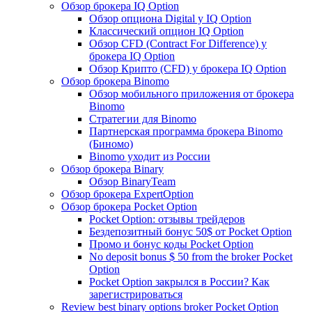
Обзор брокера IQ Option
Обзор опциона Digital у IQ Option
Классический опцион IQ Option
Обзор CFD (Contract For Difference) у
брокера IQ Option
Обзор Крипто (CFD) у брокера IQ Option
Обзор брокера Binomo
Обзор мобильного приложения от брокера
Binomo
Стратегии для Binomo
Партнерская программа брокера Binomo
(Биномо)
Binomo уходит из России
Обзор брокера Binary
Обзор BinaryTeam
Обзор брокера ExpertOption
Обзор брокера Pocket Option
Pocket Option: отзывы трейдеров
Бездепозитный бонус 50$ от Pocket Option
Промо и бонус коды Pocket Option
No deposit bonus $ 50 from the broker Pocket
Option
Pocket Option закрылся в России? Как
зарегистрироваться
Review best binary options broker Pocket Option