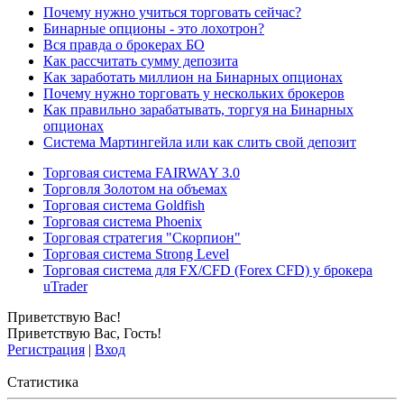
Почему нужно учиться торговать сейчас?
Бинарные опционы - это лохотрон?
Вся правда о брокерах БО
Как рассчитать сумму депозита
Как заработать миллион на Бинарных опционах
Почему нужно торговать у нескольких брокеров
Как правильно зарабатывать, торгуя на Бинарных
опционах
Система Мартингейла или как слить свой депозит
Торговая система FAIRWAY 3.0
Торговля Золотом на объемах
Торговая система Goldfish
Торговая система Phoenix
Торговая стратегия "Скорпион"
Торговая система Strong Level
Торговая система для FX/CFD (Forex CFD) у брокера
uTrader
Приветствую Вас
!
Приветствую Вас
,
Гость
!
Регистрация
|
Вход
Статистика