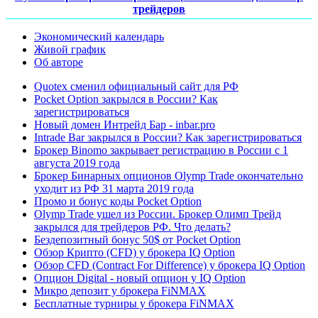
трейдеров
Экономический календарь
Живой график
Об авторе
Quotex сменил официальный сайт для РФ
Pocket Option закрылся в России? Как
зарегистрироваться
Новый домен Интрейд Бар - inbar.pro
Intrade Bar закрылся в России? Как зарегистрироваться
Брокер Binomo закрывает регистрацию в России с 1
августа 2019 года
Брокер Бинарных опционов Olymp Trade окончательно
уходит из РФ 31 марта 2019 года
Промо и бонус коды Pocket Option
Olymp Trade ушел из России. Брокер Олимп Трейд
закрылся для трейдеров РФ. Что делать?
Бездепозитный бонус 50$ от Pocket Option
Обзор Крипто (CFD) у брокера IQ Option
Обзор CFD (Contract For Difference) у брокера IQ Option
Опцион Digital - новый опцион у IQ Option
Микро депозит у брокера FiNMAX
Бесплатные турниры у брокера FiNMAX