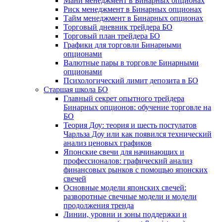
Мани менеджмент в Бинарных опционах
Риск менеджмент в Бинарных опционах
Тайм менеджмент в Бинарных опционах
Торговый дневник трейдера БО
Торговый план трейдера БО
Графики для торговли Бинарными
опционами
Валютные пары в торговле Бинарными
опционами
Психологический лимит депозита в БО
Старшая школа БО
Главный секрет опытного трейдера
Бинарных опционов: обучение торговле на
БО
Теория Доу: теория и шесть постулатов
Чарльза Доу или как появился технический
анализ ценовых графиков
Японские свечи для начинающих и
профессионалов: графический анализ
финансовых рынков с помощью японских
свечей
Основные модели японских свечей:
разворотные свечные модели и модели
продолжения тренда
Линии, уровни и зоны поддержки и