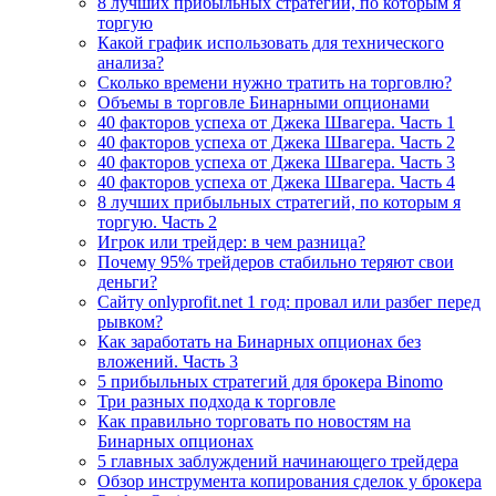
8 лучших прибыльных стратегий, по которым я
торгую
Какой график использовать для технического
анализа?
Сколько времени нужно тратить на торговлю?
Объемы в торговле Бинарными опционами
40 факторов успеха от Джека Швагера. Часть 1
40 факторов успеха от Джека Швагера. Часть 2
40 факторов успеха от Джека Швагера. Часть 3
40 факторов успеха от Джека Швагера. Часть 4
8 лучших прибыльных стратегий, по которым я
торгую. Часть 2
Игрок или трейдер: в чем разница?
Почему 95% трейдеров стабильно теряют свои
деньги?
Сайту onlyprofit.net 1 год: провал или разбег перед
рывком?
Как заработать на Бинарных опционах без
вложений. Часть 3
5 прибыльных стратегий для брокера Binomo
Три разных подхода к торговле
Как правильно торговать по новостям на
Бинарных опционах
5 главных заблуждений начинающего трейдера
Обзор инструмента копирования сделок у брокера