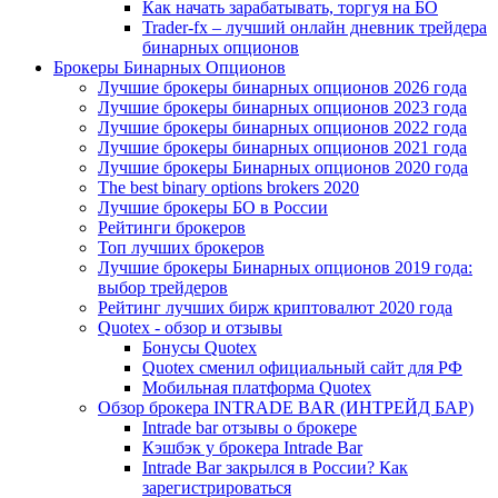
Как начать зарабатывать, торгуя на БО
Trader-fx – лучший онлайн дневник трейдера
бинарных опционов
Брокеры Бинарных Опционов
Лучшие брокеры бинарных опционов 2026 года
Лучшие брокеры бинарных опционов 2023 года
Лучшие брокеры бинарных опционов 2022 года
Лучшие брокеры бинарных опционов 2021 года
Лучшие брокеры Бинарных опционов 2020 года
The best binary options brokers 2020
Лучшие брокеры БО в России
Рейтинги брокеров
Топ лучших брокеров
Лучшие брокеры Бинарных опционов 2019 года:
выбор трейдеров
Рейтинг лучших бирж криптовалют 2020 года
Quotex - обзор и отзывы
Бонусы Quotex
Quotex сменил официальный сайт для РФ
Мобильная платформа Quotex
Обзор брокера INTRADE BAR (ИНТРЕЙД БАР)
Intrade bar отзывы о брокере
Кэшбэк у брокера Intrade Bar
Intrade Bar закрылся в России? Как
зарегистрироваться