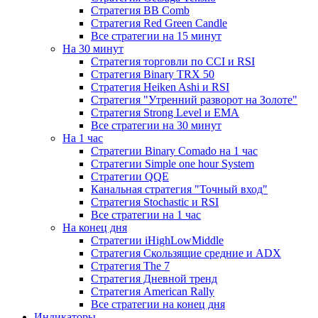
Стратегия ВВ Comb
Стратегия Red Green Candle
Все стратегии на 15 минут
На 30 минут
Стратегия торговли по CCI и RSI
Стратегия Binary TRX 50
Стратегия Heiken Ashi и RSI
Стратегия "Утренний разворот на Золоте"
Стратегия Strong Level и EMA
Все стратегии на 30 минут
На 1 час
Стратегии Binary Comado на 1 час
Стратегии Simple one hour System
Стратегии QQE
Канальная стратегия "Точный вход"
Стратегия Stochastic и RSI
Все стратегии на 1 час
На конец дня
Стратегии iHighLowMiddle
Стратегия Скользящие средние и ADX
Стратегия The 7
Стратегия Дневной тренд
Стратегия American Rally
Все стратегии на конец дня
Индикаторы