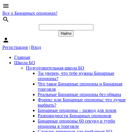
menu
Все о Бинарных опционах!
search
person
Регистрация
|
Вход
Главная
Школа БО
Подготовительная школа БО
Ты уверен, что тебе нужны Бинарные
опционы?
Что такое Бинарные опционы и Бинарная
торговля
Реальные Бинарные опционы без обмана
Форекс или Бинарные опционы: что лучше
выбрать?
Бинарные опционы – развод для лохов
Разновидности Бинарных опционов
Бинарные опционы 60 секунд и турбо
опционы в торговле
Словарь терминов для трейдеров БО