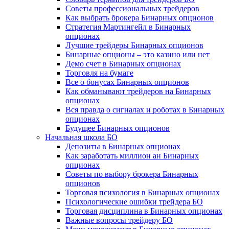
Советы профессиональных трейдеров
Как выбрать брокера Бинарных опционов
Стратегия Мартингейл в Бинарных
опционах
Лучшие трейдеры Бинарных опционов
Бинарные опционы – это казино или нет
Демо счет в Бинарных опционах
Торговля на бумаге
Все о бонусах Бинарных опционов
Как обманывают трейдеров на Бинарных
опционах
Вся правда о сигналах и роботах в Бинарных
опционах
Будущее Бинарных опционов
Начальная школа БО
Депозиты в Бинарных опционах
Как заработать миллион ан Бинарных
опционах
Советы по выбору брокера Бинарных
опционов
Торговая психология в Бинарных опционах
Психологические ошибки трейдера БО
Торговая дисциплина в Бинарных опционах
Важные вопросы трейдеру БО