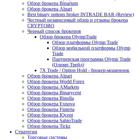
Обзор брокера Binarium
Обзор брокера Alpari
Best binary options broker INTRADE BAR (Review)
Честный независимый обзор и отзывы брокера
CRYPTOBO
Черный список брокеров
Обзор брокера OlympTrade
Обзор платформы Olymp Trade
Обзор мобильной платформы Olymp
Trade
Партнерская программа Olymp Trade
(Олимп Трейд)
7X Trade / Option Hold - брокер-мошенник
Обзор брокера Alpari
Обзор брокера World Forex
Обзор брокера AMarkets
Обзор брокера Binarycent
Обзор брокера Binolla
Обзор брокера Exnova
Обзор брокера Finteria
Обзор брокера IQcent
Обзор брокера SabioTrade
Обзор брокера Tickz
Стратегии
Торговые системы