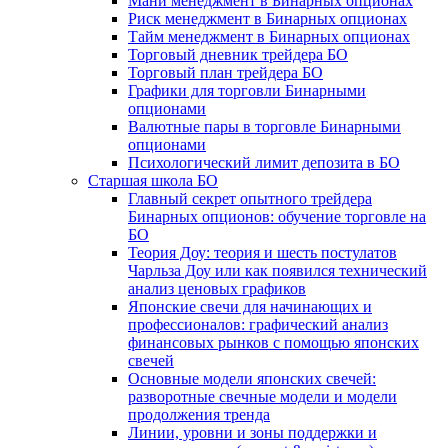
Мани менеджмент в Бинарных опционах
Риск менеджмент в Бинарных опционах
Тайм менеджмент в Бинарных опционах
Торговый дневник трейдера БО
Торговый план трейдера БО
Графики для торговли Бинарными
опционами
Валютные пары в торговле Бинарными
опционами
Психологический лимит депозита в БО
Старшая школа БО
Главный секрет опытного трейдера
Бинарных опционов: обучение торговле на
БО
Теория Доу: теория и шесть постулатов
Чарльза Доу или как появился технический
анализ ценовых графиков
Японские свечи для начинающих и
профессионалов: графический анализ
финансовых рынков с помощью японских
свечей
Основные модели японских свечей:
разворотные свечные модели и модели
продолжения тренда
Линии, уровни и зоны поддержки и