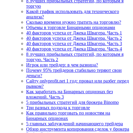
8 лучших прибыльных стратегий, по которым я
торгую
Какой график использовать для технического
анализа?
Сколько времени нужно тратить на торговлю?
Объемы в торговле Бинарными опционами
40 факторов успеха от Джека Швагера. Часть 1
40 факторов успеха от Джека Швагера. Часть 2
40 факторов успеха от Джека Швагера. Часть 3
40 факторов успеха от Джека Швагера. Часть 4
8 лучших прибыльных стратегий, по которым я
торгую. Часть 2
Игрок или трейдер: в чем разница?
Почему 95% трейдеров стабильно теряют свои
деньги?
Сайту onlyprofit.net 1 год: провал или разбег перед
рывком?
Как заработать на Бинарных опционах без
вложений. Часть 3
5 прибыльных стратегий для брокера Binomo
Три разных подхода к торговле
Как правильно торговать по новостям на
Бинарных опционах
5 главных заблуждений начинающего трейдера
Обзор инструмента копирования сделок у брокера