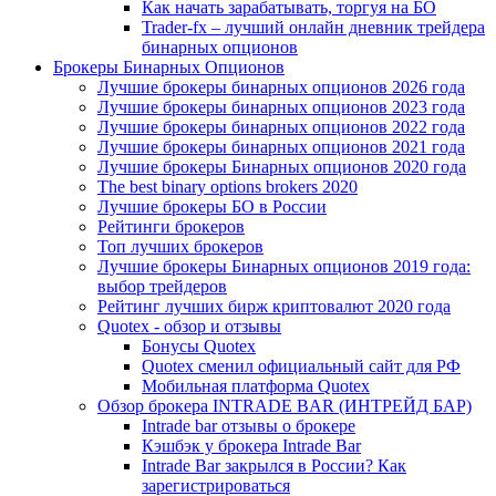
Как начать зарабатывать, торгуя на БО
Trader-fx – лучший онлайн дневник трейдера
бинарных опционов
Брокеры Бинарных Опционов
Лучшие брокеры бинарных опционов 2026 года
Лучшие брокеры бинарных опционов 2023 года
Лучшие брокеры бинарных опционов 2022 года
Лучшие брокеры бинарных опционов 2021 года
Лучшие брокеры Бинарных опционов 2020 года
The best binary options brokers 2020
Лучшие брокеры БО в России
Рейтинги брокеров
Топ лучших брокеров
Лучшие брокеры Бинарных опционов 2019 года:
выбор трейдеров
Рейтинг лучших бирж криптовалют 2020 года
Quotex - обзор и отзывы
Бонусы Quotex
Quotex сменил официальный сайт для РФ
Мобильная платформа Quotex
Обзор брокера INTRADE BAR (ИНТРЕЙД БАР)
Intrade bar отзывы о брокере
Кэшбэк у брокера Intrade Bar
Intrade Bar закрылся в России? Как
зарегистрироваться