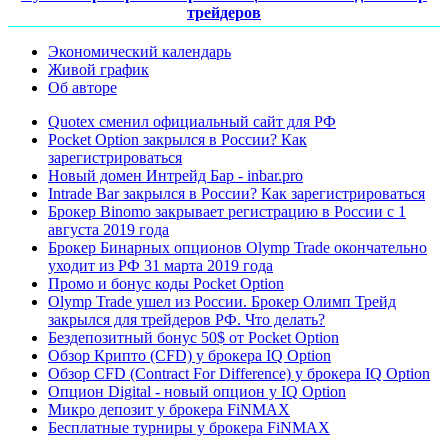
трейдеров
Экономический календарь
Живой график
Об авторе
Quotex сменил официальный сайт для РФ
Pocket Option закрылся в России? Как
зарегистрироваться
Новый домен Интрейд Бар - inbar.pro
Intrade Bar закрылся в России? Как зарегистрироваться
Брокер Binomo закрывает регистрацию в России с 1
августа 2019 года
Брокер Бинарных опционов Olymp Trade окончательно
уходит из РФ 31 марта 2019 года
Промо и бонус коды Pocket Option
Olymp Trade ушел из России. Брокер Олимп Трейд
закрылся для трейдеров РФ. Что делать?
Бездепозитный бонус 50$ от Pocket Option
Обзор Крипто (CFD) у брокера IQ Option
Обзор CFD (Contract For Difference) у брокера IQ Option
Опцион Digital - новый опцион у IQ Option
Микро депозит у брокера FiNMAX
Бесплатные турниры у брокера FiNMAX