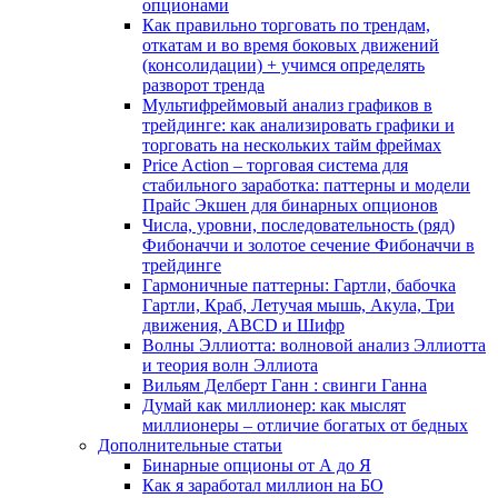
опционами
Как правильно торговать по трендам,
откатам и во время боковых движений
(консолидации) + учимся определять
разворот тренда
Мультифреймовый анализ графиков в
трейдинге: как анализировать графики и
торговать на нескольких тайм фреймах
Price Action – торговая система для
стабильного заработка: паттерны и модели
Прайс Экшен для бинарных опционов
Числа, уровни, последовательность (ряд)
Фибоначчи и золотое сечение Фибоначчи в
трейдинге
Гармоничные паттерны: Гартли, бабочка
Гартли, Краб, Летучая мышь, Акула, Три
движения, ABCD и Шифр
Волны Эллиотта: волновой анализ Эллиотта
и теория волн Эллиота
Вильям Делберт Ганн : свинги Ганна
Думай как миллионер: как мыслят
миллионеры – отличие богатых от бедных
Дополнительные статьи
Бинарные опционы от А до Я
Как я заработал миллион на БО