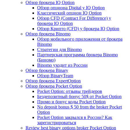
Обзор брокера IQ Option
Обзор опциона Digital у IQ Option
Классический опцион IQ Option
Обзор CFD (Contract For Difference) у
брокера IQ Option
Обзор Крипто (CFD) у брокера IQ Option
Обзор брокера Binomo
Обзор мобильного приложения от брокера
Binomo
Стратегии для Binomo
Партнерская программа брокера Binomo
(Биномо)
Binomo уходит из России
Обзор брокера Binary
Обзор BinaryTeam
Обзор брокера ExpertOption
Обзор брокера Pocket Option
Pocket Option: отзывы трейдеров
Бездепозитный бонус 50$ от Pocket Option
Промо и бонус коды Pocket Option
No deposit bonus $ 50 from the broker Pocket
Option
Pocket Option закрылся в России? Как
зарегистрироваться
Review best binary options broker Pocket Option