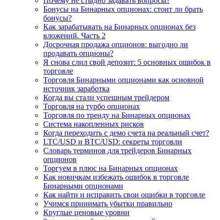
Почему не стыдно задавать вопросы?
Бонусы на Бинарных опционах: стоит ли брать
бонусы?
Как зарабатывать на Бинарных опционах без
вложений. Часть 2
Досрочная продажа опционов: выгодно ли
продавать опционы?
Я снова слил свой депозит: 5 основных ошибок в
торговле
Торговля Бинарными опционами как основной
источник заработка
Когда вы стали успешным трейдером
Торговля на турбо опционах
Торговля по тренду на Бинарных опционах
Система накопленных рисков
Когда переходить с демо счета на реальный счет?
LTC/USD и BTC/USD: секреты торговли
Словарь терминов для трейдеров Бинарных
опционов
Торгуем в плюс на Бинарных опционах
Как новичкам избежать ошибок в торговле
Бинарными опционами
Как найти и исправить свои ошибки в торговле
Учимся принимать убытки правильно
Круглые ценовые уровни