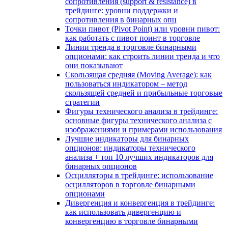
сопротивления (support & resistance) в
трейдинге: уровни поддержки и
сопротивления в бинарных опц
Точки пивот (Pivot Point) или уровни пивот:
как работать с пивот поинт в торговле
Линии тренда в торговле бинарными
опционами: как строить линии тренда и что
они показывают
Скользящая средняя (Moving Average): как
пользоваться индикатором – метод
скользящей средней и прибыльные торговые
стратегии
Фигуры технического анализа в трейдинге:
основные фигуры технического анализа с
изображениями и примерами использования
Лучшие индикаторы для бинарных
опционов: индикаторы технического
анализа + топ 10 лучших индикаторов для
бинарных опционов
Осцилляторы в трейдинге: использование
осцилляторов в торговле бинарными
опционами
Дивергенция и конвергенция в трейдинге:
как использовать дивергенцию и
конвергенцию в торговле бинарными