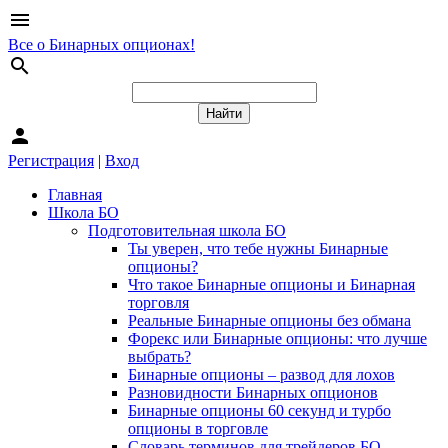
menu
Все о Бинарных опционах!
search
person
Регистрация
|
Вход
Главная
Школа БО
Подготовительная школа БО
Ты уверен, что тебе нужны Бинарные
опционы?
Что такое Бинарные опционы и Бинарная
торговля
Реальные Бинарные опционы без обмана
Форекс или Бинарные опционы: что лучше
выбрать?
Бинарные опционы – развод для лохов
Разновидности Бинарных опционов
Бинарные опционы 60 секунд и турбо
опционы в торговле
Словарь терминов для трейдеров БО