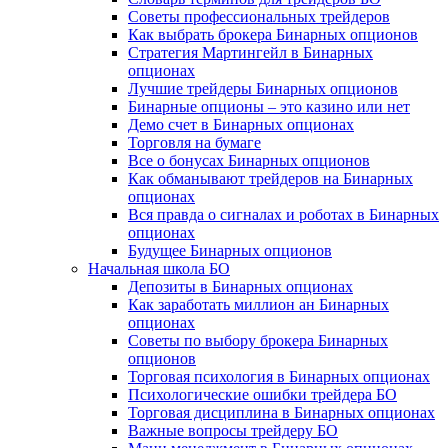
Советы профессиональных трейдеров
Как выбрать брокера Бинарных опционов
Стратегия Мартингейл в Бинарных
опционах
Лучшие трейдеры Бинарных опционов
Бинарные опционы – это казино или нет
Демо счет в Бинарных опционах
Торговля на бумаге
Все о бонусах Бинарных опционов
Как обманывают трейдеров на Бинарных
опционах
Вся правда о сигналах и роботах в Бинарных
опционах
Будущее Бинарных опционов
Начальная школа БО
Депозиты в Бинарных опционах
Как заработать миллион ан Бинарных
опционах
Советы по выбору брокера Бинарных
опционов
Торговая психология в Бинарных опционах
Психологические ошибки трейдера БО
Торговая дисциплина в Бинарных опционах
Важные вопросы трейдеру БО