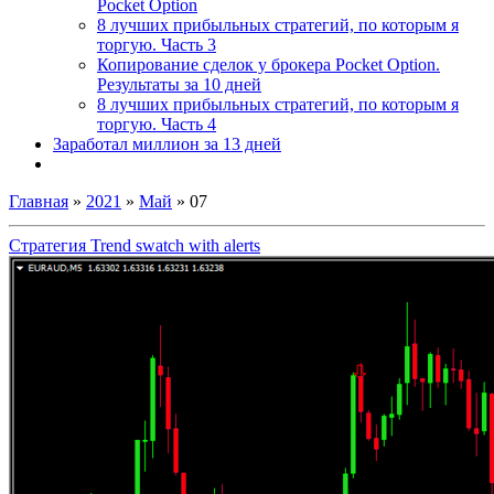
Pocket Option
8 лучших прибыльных стратегий, по которым я
торгую. Часть 3
Копирование сделок у брокера Pocket Option.
Результаты за 10 дней
8 лучших прибыльных стратегий, по которым я
торгую. Часть 4
Заработал миллион за 13 дней
Главная
»
2021
»
Май
»
07
Стратегия Trend swatch with alerts