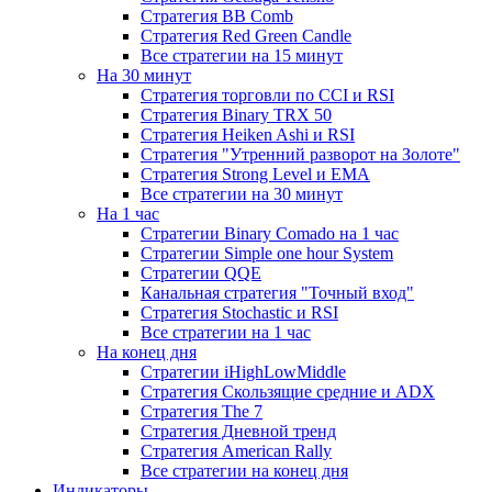
Стратегия ВВ Comb
Стратегия Red Green Candle
Все стратегии на 15 минут
На 30 минут
Стратегия торговли по CCI и RSI
Стратегия Binary TRX 50
Стратегия Heiken Ashi и RSI
Стратегия "Утренний разворот на Золоте"
Стратегия Strong Level и EMA
Все стратегии на 30 минут
На 1 час
Стратегии Binary Comado на 1 час
Стратегии Simple one hour System
Стратегии QQE
Канальная стратегия "Точный вход"
Стратегия Stochastic и RSI
Все стратегии на 1 час
На конец дня
Стратегии iHighLowMiddle
Стратегия Скользящие средние и ADX
Стратегия The 7
Стратегия Дневной тренд
Стратегия American Rally
Все стратегии на конец дня
Индикаторы