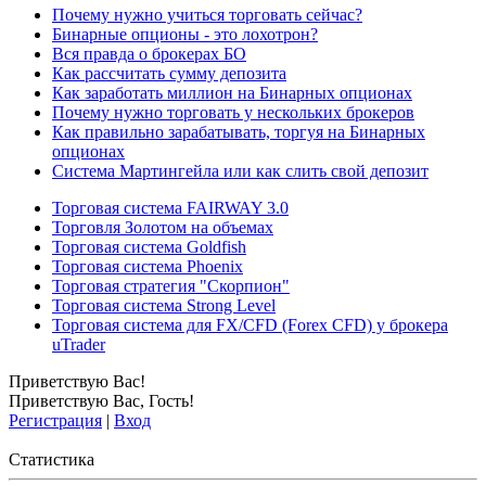
Почему нужно учиться торговать сейчас?
Бинарные опционы - это лохотрон?
Вся правда о брокерах БО
Как рассчитать сумму депозита
Как заработать миллион на Бинарных опционах
Почему нужно торговать у нескольких брокеров
Как правильно зарабатывать, торгуя на Бинарных
опционах
Система Мартингейла или как слить свой депозит
Торговая система FAIRWAY 3.0
Торговля Золотом на объемах
Торговая система Goldfish
Торговая система Phoenix
Торговая стратегия "Скорпион"
Торговая система Strong Level
Торговая система для FX/CFD (Forex CFD) у брокера
uTrader
Приветствую Вас
!
Приветствую Вас
,
Гость
!
Регистрация
|
Вход
Статистика