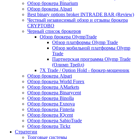
Обзор брокера Binarium
Обзор брокера Alpari
Best binary options broker INTRADE BAR (Review)
Честный независимый обзор и отзывы брокера
CRYPTOBO
Черный список брокеров
Обзор брокера OlympTrade
Обзор платформы Olymp Trade
Обзор мобильной платформы Olymp
Trade
Партнерская программа Olymp Trade
(Олимп Трейд)
7X Trade / Option Hold - брокер-мошенник
Обзор брокера Alpari
Обзор брокера World Forex
Обзор брокера AMarkets
Обзор брокера Binarycent
Обзор брокера Binolla
Обзор брокера Exnova
Обзор брокера Finteria
Обзор брокера IQcent
Обзор брокера SabioTrade
Обзор брокера Tickz
Стратегии
Торговые системы