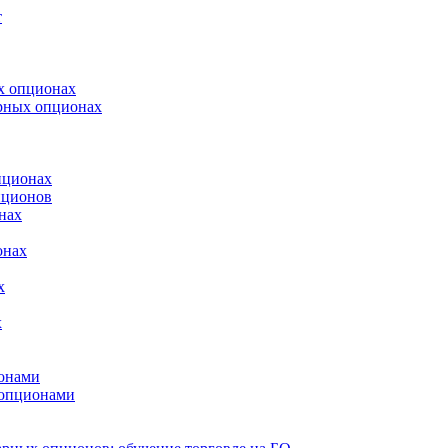
т
х опционах
арных опционах
пционах
пционов
нах
онах
х
х
онами
 опционами