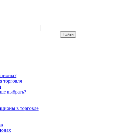
пционы?
я торговля
а
чше выбрать?
пционы в торговле
ов
ионах