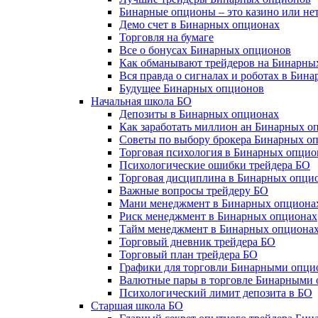
Бинарные опционы – это казино или не
Демо счет в Бинарных опционах
Торговля на бумаге
Все о бонусах Бинарных опционов
Как обманывают трейдеров на Бинарны
Вся правда о сигналах и роботах в Бин
Будущее Бинарных опционов
Начальная школа БО
Депозиты в Бинарных опционах
Как заработать миллион ан Бинарных о
Советы по выбору брокера Бинарных о
Торговая психология в Бинарных опцио
Психологические ошибки трейдера БО
Торговая дисциплина в Бинарных опци
Важные вопросы трейдеру БО
Мани менеджмент в Бинарных опциона
Риск менеджмент в Бинарных опционах
Тайм менеджмент в Бинарных опциона
Торговый дневник трейдера БО
Торговый план трейдера БО
Графики для торговли Бинарными опци
Валютные пары в торговле Бинарными
Психологический лимит депозита в БО
Старшая школа БО