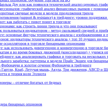
арных опционов: обучение торговле на БО
 Чарльза Доу или как появился технический анализ ценовых граф
ессионалов: графический анализ финансовых рынков с помощь
воротные свечные модели и модели продолжения тренда
отивления (support & resistance) в трейдинге: уровни поддержк
вот: как работать с пивот поинт в торговле
ционами: как строить линии тренда и что они показывают
как пользоваться индикатором – метод скользящей средней и при
нге: основные фигуры технического анализа с изображениями и
нов: индикаторы технического анализа + топ 10 лучших индик
ие осцилляторов в торговле бинарными опционами
ге: как использовать дивергенцию и конвергенцию в торговле 
ткатам и во время боковых движений (консолидации) + учимся оп
йдинге: как анализировать графики и торговать на нескольких
абильного заработка: паттерны и модели Прайс Экшен для бинарн
д) Фибоначчи и золотое сечение Фибоначчи в трейдинге
а Гартли, Краб, Летучая мышь, Акула, Три движения, ABCD и 
отта и теория волн Эллиота
ионеры – отличие богатых от бедных
ейдера бинарных опционов