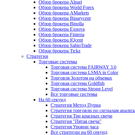
Обзор брокера Alpari
Обзор брокера World Forex
Обзор брокера AMarkets
Обзор брокера Binarycent
Обзор брокера Binolla
Обзор брокера Exnova
Обзор брокера Finteria
Обзор брокера IQcent
Обзор брокера SabioTrade
Обзор брокера Tickz
Стратегии
Торговые системы
Торговая система FAIRWAY 3.0
Торговая система LSMA in Color
Торговля Золотом на объемах
Торговая система Goldfish
Торговая система Strong Level
Все торговые системы
На 60 секунд
Стратегия Метод Пуриа
Стратегия торговли по сигналам анализ
Стратегия Три красных свечи
Стратегия "Пятая свеча"
Стратегия Уровни часа
Все стратегии на 60 секунд