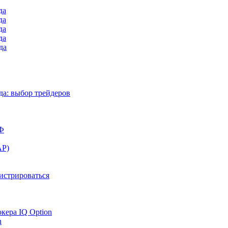
да
да
да
да
да
а: выбор трейдеров
РФ
АР)
гистрироваться
окера IQ Option
n