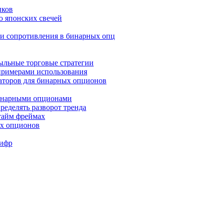
иков
ю японских свечей
и и сопротивления в бинарных опц
быльные торговые стратегии
 примерами использования
аторов для бинарных опционов
бинарными опционами
ределять разворот тренда
 тайм фреймах
ых опционов
Шифр