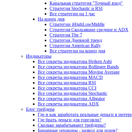
Канальная стратегия "Точный вход"
Стратегия Stochastic и RSI
Все стратегии на 1 час
На конец дня
Стратегии iHighLowMiddle
Стратегия Скользящие средние и ADX
Стратегия The 7
Стратегия Дневной тренд
Стратегия American Rally
Все стратегии на конец дня
Индикаторы
Все секреты индикатора Heiken Ashi
Все секреты индикатора Bollinger Bands
Все секреты индикатора Moving Average
Все секреты индикатора MACD
Все секреты индикатора RSI
Все секреты индикатора CCI
Все секреты индикатора Stochastic
Все секреты индикатора Alligator
Все секреты индикатора ADX
Блог трейдера
Где и как заработать реальные деньги в интер
Где брать деньги для торговли?
Сколько зарабатывают трейдеры?
Бинарные опционы - развод для лохов?