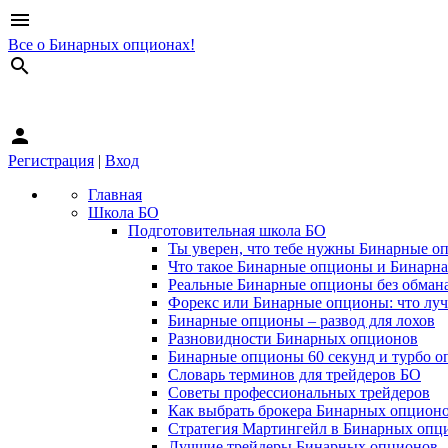
menu
Все о Бинарных опционах!
search
person
Регистрация
|
Вход
Главная
Школа БО
Подготовительная школа БО
Ты уверен, что тебе нужны Бинарные о
Что такое Бинарные опционы и Бинарна
Реальные Бинарные опционы без обман
Форекс или Бинарные опционы: что лу
Бинарные опционы – развод для лохов
Разновидности Бинарных опционов
Бинарные опционы 60 секунд и турбо о
Словарь терминов для трейдеров БО
Советы профессиональных трейдеров
Как выбрать брокера Бинарных опцион
Стратегия Мартингейл в Бинарных опц
Лучшие трейдеры Бинарных опционов