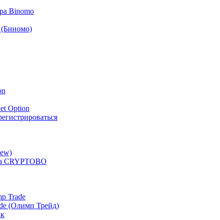
ра Binomo
 (Биномо)
on
et Option
арегистрироваться
iew)
ера CRYPTOBO
p Trade
de (Олимп Трейд)
ик