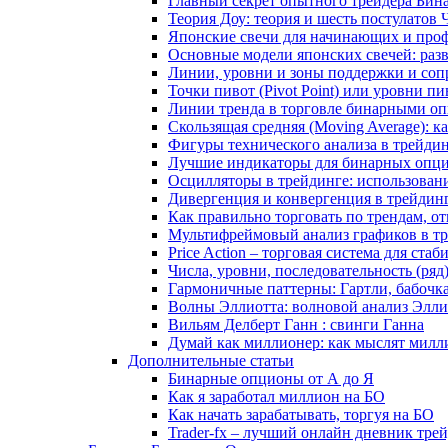
Главный секрет опытного трейдера Бин
Теория Доу: теория и шесть постулатов
Японские свечи для начинающих и проф
Основные модели японских свечей: раз
Линии, уровни и зоны поддержки и сопр
Точки пивот (Pivot Point) или уровни пи
Линии тренда в торговле бинарными оп
Скользящая средняя (Moving Average): 
Фигуры технического анализа в трейди
Лучшие индикаторы для бинарных опцио
Осцилляторы в трейдинге: использован
Дивергенция и конвергенция в трейдин
Как правильно торговать по трендам, о
Мультифреймовый анализ графиков в тре
Price Action – торговая система для ст
Числа, уровни, последовательность (ря
Гармоничные паттерны: Гартли, бабочк
Волны Эллиотта: волновой анализ Элли
Вильям Делберт Ганн : свинги Ганна
Думай как миллионер: как мыслят милл
Дополнительные статьи
Бинарные опционы от А до Я
Как я заработал миллион на БО
Как начать зарабатывать, торгуя на БО
Trader-fx – лучший онлайн дневник тр