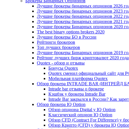
Брокеры Бинарных Опционов
Лучшие брокеры бинарных опционов 2026 го
Лучшие брокеры бинарных опционов 2023 го
Лучшие брокеры бинарных опционов 2022 го
Лучшие брокеры бинарных опционов 2021 го
Лучшие брокеры Бинарных опционов 2020 го
The best binary options brokers 2020
Лучшие брокеры БО в России
Рейтинги брокеров
Топ лучших брокеров
Лучшие брокеры Бинарных опционов 2019 год
Рейтинг лучших бирж криптовалют 2020 года
Quotex - обзор и отзывы
Бонусы Quotex
Quotex сменил официальный сайт для 
Мобильная платформа Quotex
Обзор брокера INTRADE BAR (ИНТРЕЙД Б
Intrade bar отзывы о брокере
Кэшбэк у брокера Intrade Bar
Intrade Bar закрылся в России? Как заре
Обзор брокера IQ Option
Обзор опциона Digital у IQ Option
Классический опцион IQ Option
Обзор CFD (Contract For Difference) у бр
Обзор Крипто (CFD) у брокера IQ Optio