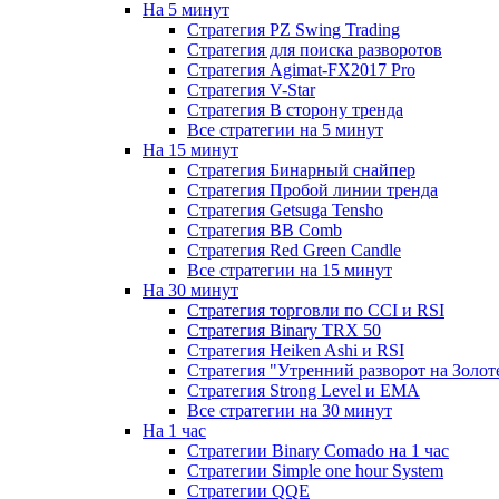
На 5 минут
Стратегия PZ Swing Trading
Стратегия для поиска разворотов
Стратегия Agimat-FX2017 Pro
Стратегия V-Star
Стратегия В сторону тренда
Все стратегии на 5 минут
На 15 минут
Стратегия Бинарный снайпер
Стратегия Пробой линии тренда
Стратегия Getsuga Tensho
Стратегия ВВ Comb
Стратегия Red Green Candle
Все стратегии на 15 минут
На 30 минут
Стратегия торговли по CCI и RSI
Стратегия Binary TRX 50
Стратегия Heiken Ashi и RSI
Стратегия "Утренний разворот на Золот
Стратегия Strong Level и EMA
Все стратегии на 30 минут
На 1 час
Стратегии Binary Comado на 1 час
Стратегии Simple one hour System
Стратегии QQE