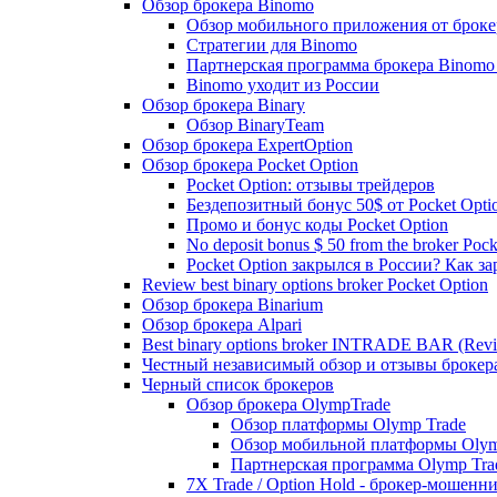
Обзор брокера Binomo
Обзор мобильного приложения от броке
Стратегии для Binomo
Партнерская программа брокера Binomo
Binomo уходит из России
Обзор брокера Binary
Обзор BinaryTeam
Обзор брокера ExpertOption
Обзор брокера Pocket Option
Pocket Option: отзывы трейдеров
Бездепозитный бонус 50$ от Pocket Opti
Промо и бонус коды Pocket Option
No deposit bonus $ 50 from the broker Pock
Pocket Option закрылся в России? Как з
Review best binary options broker Pocket Option
Обзор брокера Binarium
Обзор брокера Alpari
Best binary options broker INTRADE BAR (Rev
Честный независимый обзор и отзывы брок
Черный список брокеров
Обзор брокера OlympTrade
Обзор платформы Olymp Trade
Обзор мобильной платформы Olym
Партнерская программа Olymp Tra
7X Trade / Option Hold - брокер-мошенн