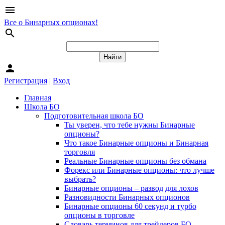
menu
Все о Бинарных опционах!
search
person
Регистрация
|
Вход
Главная
Школа БО
Подготовительная школа БО
Ты уверен, что тебе нужны Бинарные
опционы?
Что такое Бинарные опционы и Бинарная
торговля
Реальные Бинарные опционы без обмана
Форекс или Бинарные опционы: что лучше
выбрать?
Бинарные опционы – развод для лохов
Разновидности Бинарных опционов
Бинарные опционы 60 секунд и турбо
опционы в торговле
Словарь терминов для трейдеров БО