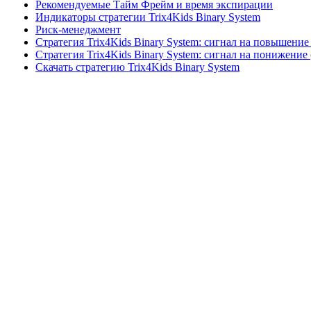
Рекомендуемые Тайм Фрейм и время экспирации
Индикаторы стратегии Trix4Kids Binary System
Риск-менеджмент
Стратегия Trix4Kids Binary System: сигнал на повышение
Стратегия Trix4Kids Binary System: сигнал на понижение
Скачать стратегию Trix4Kids Binary System