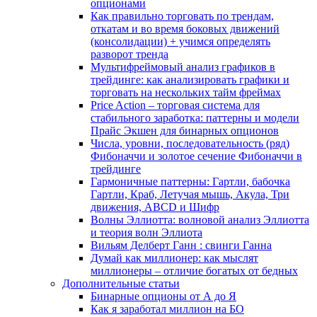
опционами
Как правильно торговать по трендам,
откатам и во время боковых движений
(консолидации) + учимся определять
разворот тренда
Мультифреймовый анализ графиков в
трейдинге: как анализировать графики и
торговать на нескольких тайм фреймах
Price Action – торговая система для
стабильного заработка: паттерны и модели
Прайс Экшен для бинарных опционов
Числа, уровни, последовательность (ряд)
Фибоначчи и золотое сечение Фибоначчи в
трейдинге
Гармоничные паттерны: Гартли, бабочка
Гартли, Краб, Летучая мышь, Акула, Три
движения, ABCD и Шифр
Волны Эллиотта: волновой анализ Эллиотта
и теория волн Эллиота
Вильям Делберт Ганн : свинги Ганна
Думай как миллионер: как мыслят
миллионеры – отличие богатых от бедных
Дополнительные статьи
Бинарные опционы от А до Я
Как я заработал миллион на БО