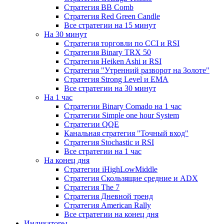
Стратегия ВВ Comb
Стратегия Red Green Candle
Все стратегии на 15 минут
На 30 минут
Стратегия торговли по CCI и RSI
Стратегия Binary TRX 50
Стратегия Heiken Ashi и RSI
Стратегия "Утренний разворот на Золоте"
Стратегия Strong Level и EMA
Все стратегии на 30 минут
На 1 час
Стратегии Binary Comado на 1 час
Стратегии Simple one hour System
Стратегии QQE
Канальная стратегия "Точный вход"
Стратегия Stochastic и RSI
Все стратегии на 1 час
На конец дня
Стратегии iHighLowMiddle
Стратегия Скользящие средние и ADX
Стратегия The 7
Стратегия Дневной тренд
Стратегия American Rally
Все стратегии на конец дня
Индикаторы