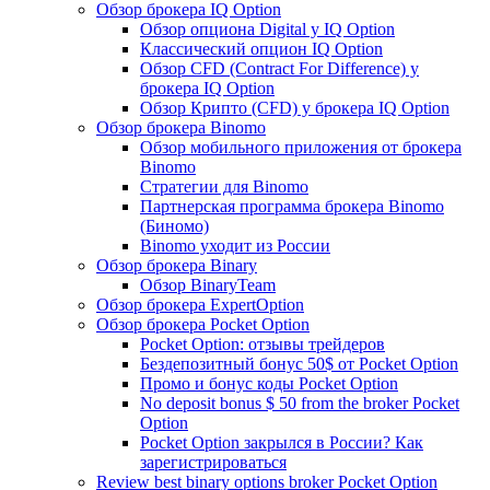
Обзор брокера IQ Option
Обзор опциона Digital у IQ Option
Классический опцион IQ Option
Обзор CFD (Contract For Difference) у
брокера IQ Option
Обзор Крипто (CFD) у брокера IQ Option
Обзор брокера Binomo
Обзор мобильного приложения от брокера
Binomo
Стратегии для Binomo
Партнерская программа брокера Binomo
(Биномо)
Binomo уходит из России
Обзор брокера Binary
Обзор BinaryTeam
Обзор брокера ExpertOption
Обзор брокера Pocket Option
Pocket Option: отзывы трейдеров
Бездепозитный бонус 50$ от Pocket Option
Промо и бонус коды Pocket Option
No deposit bonus $ 50 from the broker Pocket
Option
Pocket Option закрылся в России? Как
зарегистрироваться
Review best binary options broker Pocket Option