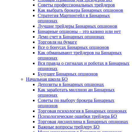
Советы профессиональных трейдеров
Как выбрать брокера Бинарных опционов
Стратегия Мартингейл в Бинарных
опционах
Лучшие трейдеры Бинарных опционов
Бинарные опционы – это казино или нет
Демо счет в Бинарных опционах
Торговля на бумаге
Все о бонусах Бинарных опционов
Как обманывают трейдеров на Бинарных
опционах
Вся правда о сигналах и роботах в Бинарных
опционах
Будущее Бинарных опционов
Начальная школа БО
Депозиты в Бинарных опционах
Как заработать миллион ан Бинарных
опционах
Советы по выбору брокера Бинарных
опционов
Торговая психология в Бинарных опционах
Психологические ошибки трейдера БО
Торговая дисциплина в Бинарных опционах
Важные вопросы трейдеру БО