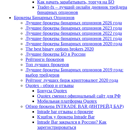
Как начать зарабатывать, торгуя на БО
Trader-fx – лучший онлайн дневник трейдера
бинарных опционов
Брокеры Бинарных Опционов
Лучшие брокеры бинарных опционов 2026 года
Лучшие брокеры бинарных опционов 2023 года
Лучшие брокеры бинарных опционов 2022 года
Лучшие брокеры бинарных опционов 2021 года
Лучшие брокеры Бинарных опционов 2020 года
The best binary options brokers 2020
Лучшие брокеры БО в России
Рейтинги брокеров
Топ лучших брокеров
Лучшие брокеры Бинарных опционов 2019 года:
выбор трейдеров
Рейтинг лучших бирж криптовалют 2020 года
Quotex - обзор и отзывы
Бонусы Quotex
Quotex сменил официальный сайт для РФ
Мобильная платформа Quotex
Обзор брокера INTRADE BAR (ИНТРЕЙД БАР)
Intrade bar отзывы о брокере
Кэшбэк у брокера Intrade Bar
Intrade Bar закрылся в России? Как
зарегистрироваться