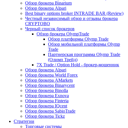
Обзор брокера Binarium
Обзор брокера Alpari
Best binary options broker INTRADE BAR (Review)
Честный независимый обзор и отзывы брокера
CRYPTOBO
Черный список брокеров
Обзор брокера OlympTrade
Обзор платформы Olymp Trade
Обзор мобильной платформы Olymp
Trade
Партнерская программа Olymp Trade
(Олимп Трейд)
7X Trade / Option Hold - брокер-мошенник
Обзор брокера Alpari
Обзор брокера World Forex
Обзор брокера AMarkets
Обзор брокера Binarycent
Обзор брокера Binolla
Обзор брокера Exnova
Обзор брокера Finteria
Обзор брокера IQcent
Обзор брокера SabioTrade
Обзор брокера Tickz
Стратегии
Торговые системы