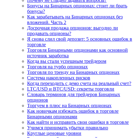
Почему не стыдно задавать вопросы?
Бонусы на Бинарных опционах: стоит ли брать
бонусы?
Как зарабатывать на Бинарных опционах без
вложений. Часть 2
Досрочная продажа опционов: выгодно ли
продавать опционы?
Я снова слил свой депозит: 5 основных ошибок в
торговле
Торговля Бинарными опционами как основной
источник заработка
Когда вы стали успешным трейдером
Торговля на турбо опционах
Торговля по тренду на Бинарных опционах
Система накопленных рисков
Когда переходить с демо счета на реальный счет?
LTC/USD и BTC/USD: секреты торговли
Словарь терминов для трейдеров Бинарных
опционов
Торгуем в плюс на Бинарных опционах
Как новичкам избежать ошибок в торговле
Бинарными опционами
Как найти и исправить свои ошибки в торговле
Учимся принимать убытки правильно
Круглые ценовые уровни