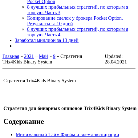
Pocket Option
8 лучших прибыльных стратегий, по которым я
торгую. Часть 3
Копирование сделок у брокера Pocket Option.
Результаты за 10 дней
8 лучших прибыльных стратегий, по которым я
торгую. Часть 4
Заработал миллион за 13 дней
Главная
»
2021
»
Май
»
9
» Стратегия
Updated:
Trix4Kids Binary System
28.04.2021
Стратегия Trix4Kids Binary System
Стратегия для бинарных опционов Trix4Kids Binary System
Содержание
Минимальный Тайм Фрейм и время экспирации