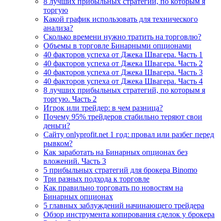
8 лучших прибыльных стратегий, по которым я
торгую
Какой график использовать для технического
анализа?
Сколько времени нужно тратить на торговлю?
Объемы в торговле Бинарными опционами
40 факторов успеха от Джека Швагера. Часть 1
40 факторов успеха от Джека Швагера. Часть 2
40 факторов успеха от Джека Швагера. Часть 3
40 факторов успеха от Джека Швагера. Часть 4
8 лучших прибыльных стратегий, по которым я
торгую. Часть 2
Игрок или трейдер: в чем разница?
Почему 95% трейдеров стабильно теряют свои
деньги?
Сайту onlyprofit.net 1 год: провал или разбег перед
рывком?
Как заработать на Бинарных опционах без
вложений. Часть 3
5 прибыльных стратегий для брокера Binomo
Три разных подхода к торговле
Как правильно торговать по новостям на
Бинарных опционах
5 главных заблуждений начинающего трейдера
Обзор инструмента копирования сделок у брокера