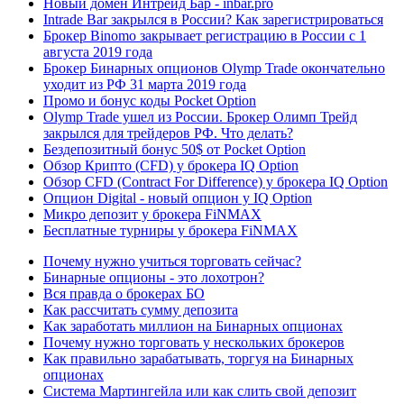
Новый домен Интрейд Бар - inbar.pro
Intrade Bar закрылся в России? Как зарегистрироваться
Брокер Binomo закрывает регистрацию в России с 1
августа 2019 года
Брокер Бинарных опционов Olymp Trade окончательно
уходит из РФ 31 марта 2019 года
Промо и бонус коды Pocket Option
Olymp Trade ушел из России. Брокер Олимп Трейд
закрылся для трейдеров РФ. Что делать?
Бездепозитный бонус 50$ от Pocket Option
Обзор Крипто (CFD) у брокера IQ Option
Обзор CFD (Contract For Difference) у брокера IQ Option
Опцион Digital - новый опцион у IQ Option
Микро депозит у брокера FiNMAX
Бесплатные турниры у брокера FiNMAX
Почему нужно учиться торговать сейчас?
Бинарные опционы - это лохотрон?
Вся правда о брокерах БО
Как рассчитать сумму депозита
Как заработать миллион на Бинарных опционах
Почему нужно торговать у нескольких брокеров
Как правильно зарабатывать, торгуя на Бинарных
опционах
Система Мартингейла или как слить свой депозит