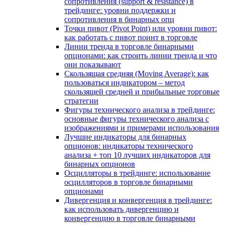
сопротивления (support & resistance) в
трейдинге: уровни поддержки и
сопротивления в бинарных опц
Точки пивот (Pivot Point) или уровни пивот:
как работать с пивот поинт в торговле
Линии тренда в торговле бинарными
опционами: как строить линии тренда и что
они показывают
Скользящая средняя (Moving Average): как
пользоваться индикатором – метод
скользящей средней и прибыльные торговые
стратегии
Фигуры технического анализа в трейдинге:
основные фигуры технического анализа с
изображениями и примерами использования
Лучшие индикаторы для бинарных
опционов: индикаторы технического
анализа + топ 10 лучших индикаторов для
бинарных опционов
Осцилляторы в трейдинге: использование
осцилляторов в торговле бинарными
опционами
Дивергенция и конвергенция в трейдинге:
как использовать дивергенцию и
конвергенцию в торговле бинарными