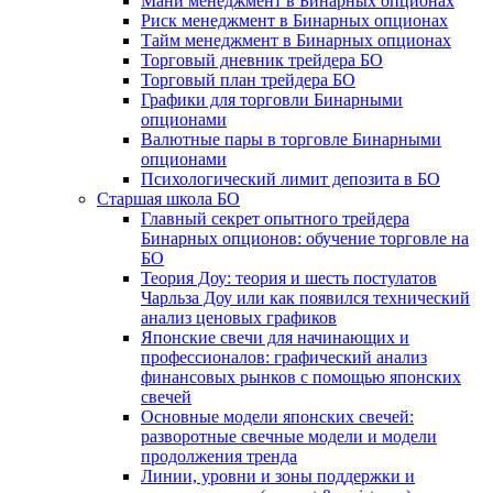
Мани менеджмент в Бинарных опционах
Риск менеджмент в Бинарных опционах
Тайм менеджмент в Бинарных опционах
Торговый дневник трейдера БО
Торговый план трейдера БО
Графики для торговли Бинарными
опционами
Валютные пары в торговле Бинарными
опционами
Психологический лимит депозита в БО
Старшая школа БО
Главный секрет опытного трейдера
Бинарных опционов: обучение торговле на
БО
Теория Доу: теория и шесть постулатов
Чарльза Доу или как появился технический
анализ ценовых графиков
Японские свечи для начинающих и
профессионалов: графический анализ
финансовых рынков с помощью японских
свечей
Основные модели японских свечей:
разворотные свечные модели и модели
продолжения тренда
Линии, уровни и зоны поддержки и