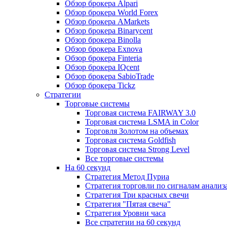
Обзор брокера Alpari
Обзор брокера World Forex
Обзор брокера AMarkets
Обзор брокера Binarycent
Обзор брокера Binolla
Обзор брокера Exnova
Обзор брокера Finteria
Обзор брокера IQcent
Обзор брокера SabioTrade
Обзор брокера Tickz
Стратегии
Торговые системы
Торговая система FAIRWAY 3.0
Торговая система LSMA in Color
Торговля Золотом на объемах
Торговая система Goldfish
Торговая система Strong Level
Все торговые системы
На 60 секунд
Стратегия Метод Пуриа
Стратегия торговли по сигналам анализ
Стратегия Три красных свечи
Стратегия "Пятая свеча"
Стратегия Уровни часа
Все стратегии на 60 секунд