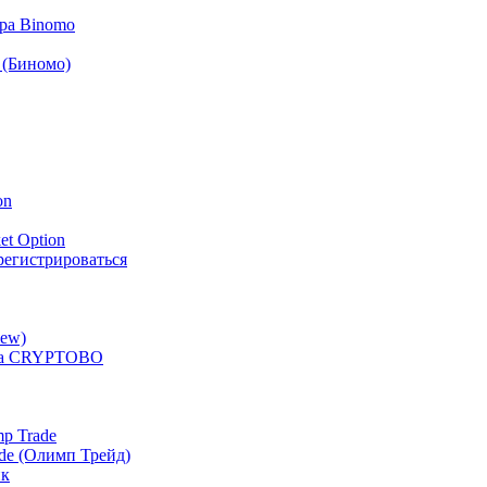
ра Binomo
 (Биномо)
on
et Option
арегистрироваться
iew)
ера CRYPTOBO
p Trade
de (Олимп Трейд)
ик