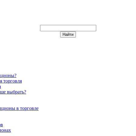
пционы?
я торговля
а
чше выбрать?
пционы в торговле
ов
ионах