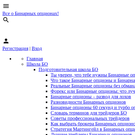
menu
Все о Бинарных опционах!
search
person
Регистрация
|
Вход
Главная
Школа БО
Подготовительная школа БО
Ты уверен, что тебе нужны Бинарные о
Что такое Бинарные опционы и Бинарна
Реальные Бинарные опционы без обман
Форекс или Бинарные опционы: что лу
Бинарные опционы – развод для лохов
Разновидности Бинарных опционов
Бинарные опционы 60 секунд и турбо о
Словарь терминов для трейдеров БО
Советы профессиональных трейдеров
Как выбрать брокера Бинарных опцион
Стратегия Мартингейл в Бинарных опц
Лучшие трейдеры Бинарных опционов