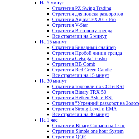
На 5 минут
Стратегия PZ Swing Trading
Стратегия для поиска разворотов
Стратегия Agimat-FX2017 Pro
Стратегия V-Star
Стратегия В сторону тренда
Все стратегии на 5 минут
На 15 минут
Стратегия Бинарный снайпер
Стратегия Пробой линии тренда
Стратегия Getsuga Tensho
Стратегия ВВ Comb
Стратегия Red Green Candle
Все стратегии на 15 минут
На 30 минут
Стратегия торговли по CCI и RSI
Стратегия Binary TRX 50
Стратегия Heiken Ashi и RSI
Стратегия "Утренний разворот на Золот
Стратегия Strong Level и EMA
Все стратегии на 30 минут
На 1 час
Стратегии Binary Comado на 1 час
Стратегии Simple one hour System
Стратегии QQE