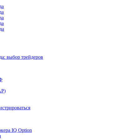
да
да
да
да
да
а: выбор трейдеров
РФ
АР)
гистрироваться
окера IQ Option
n