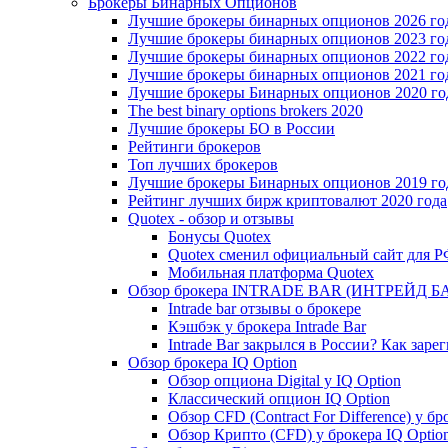
Брокеры Бинарных Опционов
Лучшие брокеры бинарных опционов 2026 го
Лучшие брокеры бинарных опционов 2023 го
Лучшие брокеры бинарных опционов 2022 го
Лучшие брокеры бинарных опционов 2021 го
Лучшие брокеры Бинарных опционов 2020 го
The best binary options brokers 2020
Лучшие брокеры БО в России
Рейтинги брокеров
Топ лучших брокеров
Лучшие брокеры Бинарных опционов 2019 год
Рейтинг лучших бирж криптовалют 2020 года
Quotex - обзор и отзывы
Бонусы Quotex
Quotex сменил официальный сайт для 
Мобильная платформа Quotex
Обзор брокера INTRADE BAR (ИНТРЕЙД Б
Intrade bar отзывы о брокере
Кэшбэк у брокера Intrade Bar
Intrade Bar закрылся в России? Как заре
Обзор брокера IQ Option
Обзор опциона Digital у IQ Option
Классический опцион IQ Option
Обзор CFD (Contract For Difference) у бр
Обзор Крипто (CFD) у брокера IQ Optio