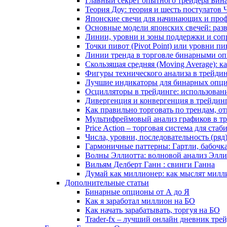
Главный секрет опытного трейдера Бин
Теория Доу: теория и шесть постулатов
Японские свечи для начинающих и проф
Основные модели японских свечей: раз
Линии, уровни и зоны поддержки и сопр
Точки пивот (Pivot Point) или уровни пи
Линии тренда в торговле бинарными оп
Скользящая средняя (Moving Average): 
Фигуры технического анализа в трейди
Лучшие индикаторы для бинарных опцио
Осцилляторы в трейдинге: использован
Дивергенция и конвергенция в трейдин
Как правильно торговать по трендам, о
Мультифреймовый анализ графиков в тре
Price Action – торговая система для ст
Числа, уровни, последовательность (ря
Гармоничные паттерны: Гартли, бабочк
Волны Эллиотта: волновой анализ Элли
Вильям Делберт Ганн : свинги Ганна
Думай как миллионер: как мыслят милл
Дополнительные статьи
Бинарные опционы от А до Я
Как я заработал миллион на БО
Как начать зарабатывать, торгуя на БО
Trader-fx – лучший онлайн дневник тр