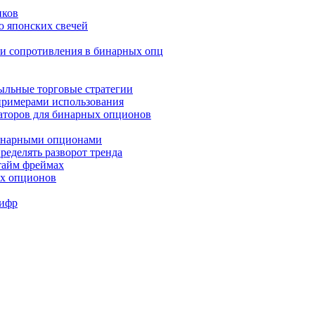
иков
ю японских свечей
и и сопротивления в бинарных опц
быльные торговые стратегии
 примерами использования
аторов для бинарных опционов
бинарными опционами
ределять разворот тренда
 тайм фреймах
ых опционов
Шифр