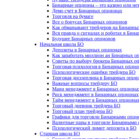
Бинарные опционы – это казино или не
Демо счет в Бинарных опционах
Торговля на бумаге
Все о бонусах Бинарных опционов
Как обманывают трейдеров на Бинарны
Вся правда о сигналах и роботах в Бин
Будущее Бинарных опционов
Начальная школа БО
Депозиты в Бинарных опционах
Как заработать миллион ан Бинарных о
Советы по выбору брокера Бинарных о
Торговая психология в Бинарных опцио
Психологические ошибки трейдера БО
Торговая дисциплина в Бинарных опци
Важные вопросы трейдеру БО
Мани менеджмент в Бинарных опциона
Риск менеджмент в Бинарных опционах
Тайм менеджмент в Бинарных опциона
Торговый дневник трейдера БО
Торговый план трейдера БО
Графики для торговли Бинарными опци
Валютные пары в торговле Бинарными
Психологический лимит депозита в БО
Старшая школа БО